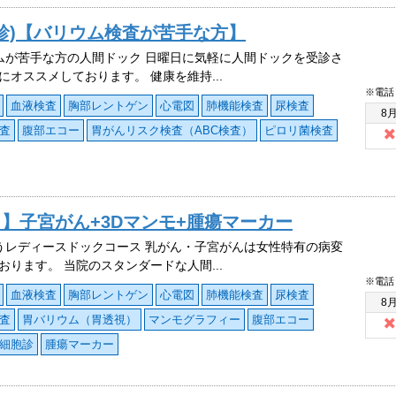
診)【バリウム検査が苦手な方】
ムが苦手な方の人間ドック 日曜日に気軽に人間ドックを受診さ
にオススメしております。 健康を維持...
※電話
血液検査
胸部レントゲン
心電図
肺機能検査
尿検査
8
査
腹部エコー
胃がんリスク検査（ABC検査）
ピロリ菌検査
】子宮がん+3Dマンモ+腫瘍マーカー
うレディースドックコース 乳がん・子宮がんは女性特有の病変
おります。 当院のスタンダードな人間...
※電話
血液検査
胸部レントゲン
心電図
肺機能検査
尿検査
8
査
胃バリウム（胃透視）
マンモグラフィー
腹部エコー
細胞診
腫瘍マーカー