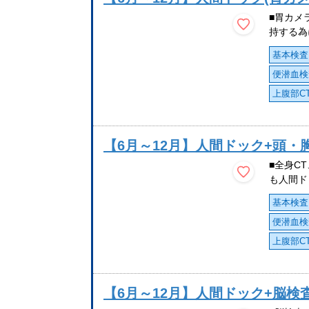
■胃カメ
持する為
基本検査
便潜血検
上腹部C
【6月～12月】人間ドック+頭・
■全身C
も人間ド
基本検査
便潜血検
上腹部C
【6月～12月】人間ドック+脳検査(