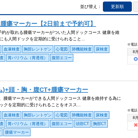
並び替え：
更新順
+腫瘍マーカー【2日前まで予約可】
予約が取れる腫瘍マーカーがついた人間ドックコース 健康を維
にも人間ドックを定期的に受けられること...
※電話
血液検査
胸部レントゲン
心電図
肺機能検査
尿検査
8
査
胃バリウム（胃透視）
腹部エコー
)+頭・胸・腹CT+腫瘍マーカー
T、腫瘍マーカーができる人間ドックコース 健康を維持する為に
ックを定期的に受けられることをオスス...
※電話
血液検査
胸部レントゲン
心電図
肺機能検査
尿検査
8
査
胃バリウム（胃透視）
腹部エコー
頭部CT
胸部CT
T
腫瘍マーカー