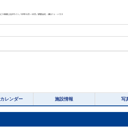
ス検索上位3サイト／22年11月～12月／調査会社：(株)ドゥ・ハウス
況カレンダー
施設情報
写