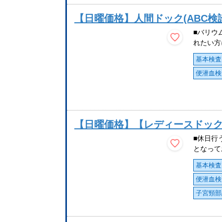
【日曜価格】人間ドック(ABC検
■バリウ
れたい方
基本検査
便潜血検
【日曜価格】【レディースドック
■休日行
となって
基本検査
便潜血検
子宮頸部