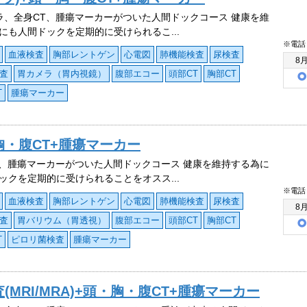
ラ、全身CT、腫瘍マーカーがついた人間ドックコース 健康を維
にも人間ドックを定期的に受けられるこ...
※電話
血液検査
胸部レントゲン
心電図
肺機能検査
尿検査
8
査
胃カメラ（胃内視鏡）
腹部エコー
頭部CT
胸部CT
T
腫瘍マーカー
胸・腹CT+腫瘍マーカー
T、腫瘍マーカーがついた人間ドックコース 健康を維持する為に
ックを定期的に受けられることをオスス...
※電話
血液検査
胸部レントゲン
心電図
肺機能検査
尿検査
8
査
胃バリウム（胃透視）
腹部エコー
頭部CT
胸部CT
T
ピロリ菌検査
腫瘍マーカー
MRI/MRA)+頭・胸・腹CT+腫瘍マーカー