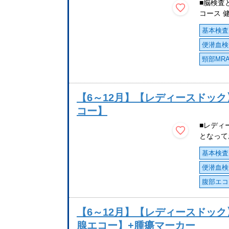
■脳検査
コース 
基本検査
便潜血検
頸部MR
【6～12月】【レディースドック
コー】
■レディ
となって
基本検査
便潜血検
腹部エコ
【6～12月】【レディースドック】+
腺エコー】+腫瘍マーカー