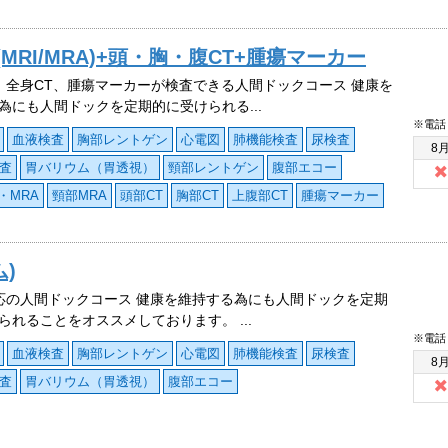
RI/MRA)+頭・胸・腹CT+腫瘍マーカー
、全身CT、腫瘍マーカーが検査できる人間ドックコース 健康を
為にも人間ドックを定期的に受けられる...
※電話
血液検査
胸部レントゲン
心電図
肺機能検査
尿検査
8
査
胃バリウム（胃透視）
頸部レントゲン
腹部エコー
・MRA
頸部MRA
頭部CT
胸部CT
上腹部CT
腫瘍マーカー
)
応の人間ドックコース 健康を維持する為にも人間ドックを定期
られることをオススメしております。 ...
※電話
血液検査
胸部レントゲン
心電図
肺機能検査
尿検査
8
査
胃バリウム（胃透視）
腹部エコー