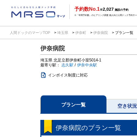
予約数No.1
2,027
※
施設の予約
※「年間予約数」のヒアリング調査 個人向け人間ドック予約サービ
人間ドックのマーソTOP
埼玉県
伊奈町
伊奈病院
プラン一覧
伊奈病院
埼玉県
北足立郡伊奈町小室5014-1
最寄り駅：
志久駅
/
伊奈中央駅
インボイス制度に対応
プラン一覧
空き状
伊奈病院
のプラン一覧