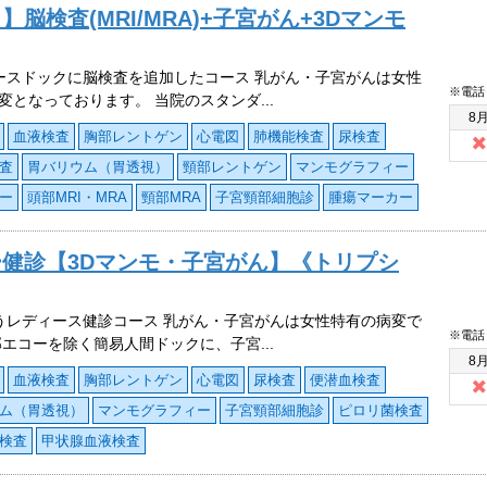
検査(MRI/MRA)+子宮がん+3Dマンモ
ースドックに脳検査を追加したコース 乳がん・子宮がんは女性
※電話
変となっております。 当院のスタンダ...
8
血液検査
胸部レントゲン
心電図
肺機能検査
尿検査
査
胃バリウム（胃透視）
頸部レントゲン
マンモグラフィー
ー
頭部MRI・MRA
頸部MRA
子宮頸部細胞診
腫瘍マーカー
健診【3Dマンモ・子宮がん】《トリプシ
うレディース健診コース 乳がん・子宮がんは女性特有の病変で
※電話
部エコーを除く簡易人間ドックに、子宮...
8
血液検査
胸部レントゲン
心電図
尿検査
便潜血検査
ム（胃透視）
マンモグラフィー
子宮頸部細胞診
ピロリ菌検査
検査
甲状腺血液検査