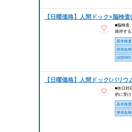
【日曜価格】人間ドック+脳検査(M
■脳検査
維持する
基本検査
便潜血検
頭部MRI
【日曜価格】人間ドック(バリウム
■休日対
的に受け
基本検査
便潜血検