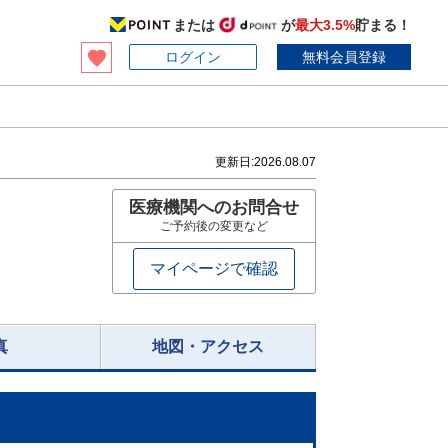
または
が
最大3.5%
貯まる！
ログイン
無料会員登録
更新日:
2026.08.07
医療機関へのお問合せ
ご予約後の変更など
マイページで確認
真
地図・アクセス