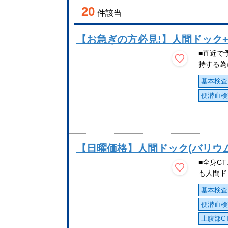
20
件該当
【お急ぎの方必見!】人間ドック
■直近で
持する為
基本検査
便潜血検
【日曜価格】人間ドック(バリウム
■全身C
も人間ド
基本検査
便潜血検
上腹部C