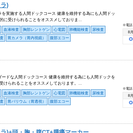
ラ)
ラを実施する人間ドックコース 健康を維持する為にも人間ドッ
的に受けられることをオススメしておりま...
※電話
血液検査
胸部レントゲン
心電図
肺機能検査
尿検査
8
査
胃カメラ（胃内視鏡）
腹部エコー
ダードな人間ドックコース 健康を維持する為にも人間ドックを
受けられることをオススメしております。...
※電話
血液検査
胸部レントゲン
心電図
肺機能検査
尿検査
8
査
胃バリウム（胃透視）
腹部エコー
メラ)+頭・胸・腹CT+腫瘍マーカー