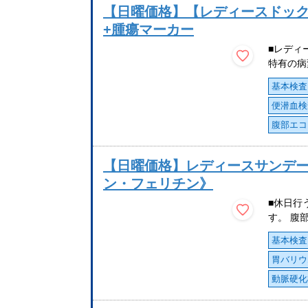
【日曜価格】【レディースドック】脳
+腫瘍マーカー
■レディ
特有の病
基本検査
便潜血検
腹部エコ
【日曜価格】レディースサンデー
ン・フェリチン》
■休日行
す。 腹
基本検査
胃バリウ
動脈硬化