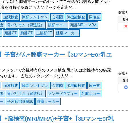
と全身CTと腫瘍マーカーのセットでご受診が出来る人間ドック
健康を維持する為にも人間ドックを定期的...
※電話
血液検査
胸部レントゲン
心電図
肺機能検査
尿検査
8
査
胃バリウム（胃透視）
腹部エコー
頭部MRI・MRA
A
頭部CT
胸部CT
上腹部CT
腫瘍マーカー
】子宮がん+腫瘍マーカー【3Dマンモor乳エ
ースドックで女性特有病のリスク検査 乳がんは女性特有の病変
※電話
おります。 当院のスタンダードな人間...
8
血液検査
胸部レントゲン
心電図
肺機能検査
尿検査
査
胃バリウム（胃透視）
マンモグラフィー
乳腺エコー
ー
子宮頸部細胞診
腫瘍マーカー
脳検査(MRI/MRA)+子宮+【3Dマンモor乳