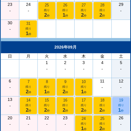
23
24
29
25
26
27
28
-
-
-
残り
残り
残り
残り
2
1
2
2
枠
枠
枠
枠
30
31
-
残り
1
枠
2026年09月
日
月
火
水
木
金
土
1
2
3
4
5
-
-
-
-
-
6
11
12
7
8
9
10
-
-
-
残り
残り
残り
残り
2
1
2
1
枠
枠
枠
枠
13
14
15
16
17
18
19
-
残り
残り
残り
残り
残り
残り
2
2
2
2
2
1
枠
枠
枠
枠
枠
枠
20
21
22
23
26
24
25
-
-
-
-
-
残り
残り
1
2
枠
枠