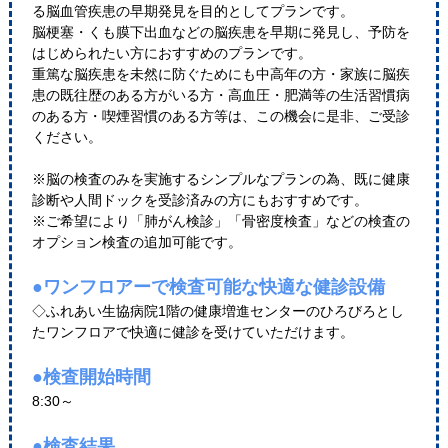
る脳血管疾患の早期発見を目的としてプランです。
脳梗塞・くも膜下出血などの脳疾患を早期に発見し、予防を
はじめられたい方におすすめのプランです。
重篤な脳疾患を未然に防ぐためにも中高年の方・家族に脳疾
患の既往歴のある方がいる方・高血圧・肥満等の生活習慣病
のある方・喫煙習慣のある方等は、この機会に是非、ご受診
ください。
※脳の検査のみを実施するシンプルなプランの為、既に健康
診断や人間ドックを受診済みの方にもおすすめです。
※ご希望により「肺がん検診」「骨密度検査」などの検査の
オプション検査の追加可能です。
●ワンフロアーで検査可能な快適な健診設備
◇ふれあい生協病院1階の健康増進センターのひろびろとし
たワンフロアで快適に健診を受けていただけます。
●検査開始時間
8:30～
●検査結果