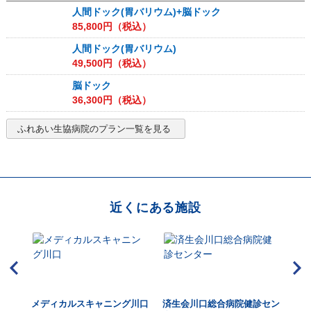
人間ドック(胃バリウム)+脳ドック
85,800
円（税込）
人間ドック(胃バリウム)
49,500
円（税込）
脳ドック
36,300
円（税込）
ふれあい生協病院
のプラン一覧を見る
近くにある施設
メディカルスキャニング川口
済生会川口総合病院健診セン
伊