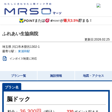
または
が
最大3.5%
貯まる！
ふれあい生協病院
更新日:
2026.02.25
埼玉県
川口市木曽呂1302-1
最寄り駅：
東浦和駅
インボイス制度に対応
プラン一覧
施設情報
地図・アクセス
脳ドック
36,300
円
料金：
（税込）
330
ポイント貯まる