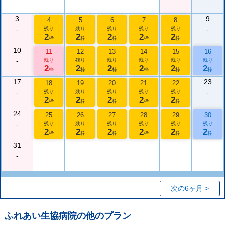
3
9
4
5
6
7
8
-
-
残り
残り
残り
残り
残り
2
2
2
2
2
枠
枠
枠
枠
枠
10
11
12
13
14
15
16
-
残り
残り
残り
残り
残り
残り
2
2
2
2
2
2
枠
枠
枠
枠
枠
枠
17
23
18
19
20
21
22
-
-
残り
残り
残り
残り
残り
2
2
2
2
2
枠
枠
枠
枠
枠
24
25
26
27
28
29
30
-
残り
残り
残り
残り
残り
残り
2
2
2
2
2
2
枠
枠
枠
枠
枠
枠
31
-
次の6ヶ月 >
ふれあい生協病院
の他のプラン