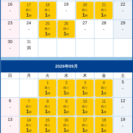
16
19
22
17
18
20
21
-
-
-
残り
残り
残り
残り
1
1
1
1
枠
枠
枠
枠
23
24
27
28
29
25
26
-
-
-
-
-
残り
残り
1
1
枠
枠
30
31
-
満
2026年09月
日
月
火
水
木
金
土
5
1
2
3
4
-
残り
残り
残り
残り
1
1
1
1
枠
枠
枠
枠
6
12
7
8
9
10
11
-
-
残り
残り
残り
残り
残り
1
1
1
1
1
枠
枠
枠
枠
枠
13
19
14
15
16
17
18
-
-
残り
残り
残り
残り
残り
1
1
1
1
1
枠
枠
枠
枠
枠