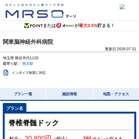
または
が
最大3.5%
貯まる！
関東脳神経外科病院
更新日:
2026.07.31
埼玉県
熊谷市代1120
最寄り駅：
熊谷駅
インボイス制度に対応
プラン一覧
施設情報
地図・アクセス
脊椎脊髄ドック
30,800
円
料金：
（税込）
280
ポイント貯まる