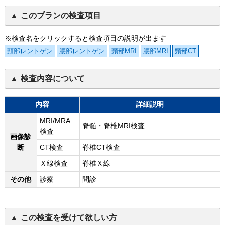
このプランの検査項目
※検査名をクリックすると検査項目の説明が出ます
頸部レントゲン
腰部レントゲン
頸部MRI
腰部MRI
頸部CT
検査内容について
内容
詳細説明
MRI/MRA
脊髄・脊椎MRI検査
検査
画像診
断
CT検査
脊椎CT検査
Ｘ線検査
脊椎Ｘ線
その他
診察
問診
この検査を受けて欲しい方