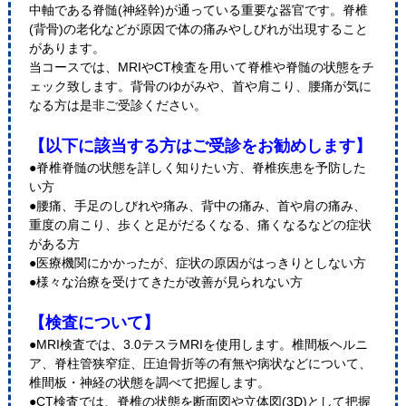
中軸である脊髄(神経幹)が通っている重要な器官です。脊椎
(背骨)の老化などが原因で体の痛みやしびれが出現すること
があります。
当コースでは、MRIやCT検査を用いて脊椎や脊髄の状態をチ
ェック致します。背骨のゆがみや、首や肩こり、腰痛が気に
なる方は是非ご受診ください。
【以下に該当する方はご受診をお勧めします】
●脊椎脊髄の状態を詳しく知りたい方、脊椎疾患を予防した
い方
●腰痛、手足のしびれや痛み、背中の痛み、首や肩の痛み、
重度の肩こり、歩くと足がだるくなる、痛くなるなどの症状
がある方
●医療機関にかかったが、症状の原因がはっきりとしない方
●様々な治療を受けてきたが改善が見られない方
【検査について】
●MRI検査では、3.0テスラMRIを使用します。椎間板ヘルニ
ア、脊柱管狭窄症、圧迫骨折等の有無や病状などについて、
椎間板・神経の状態を調べて把握します。
●CT検査では、脊椎の状態を断面図や立体図(3D)として把握