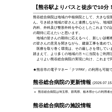
【熊谷駅よりバスと徒歩で10分
熊谷総合病院は地域の中核病院として、大きな役
ん。引き続き地域の皆さんと連携しながら、地域
内科、外科及び整形外科を中心としたこれまでの
の期待に応えたいと思います。
地域の皆さんの期待に応えるべく、新しい診断機
の皆さんの意見を聞きながら、建築工事を進めて
医療を取り巻く環境は、その厳しさを増していま
踏まえて、より多くの地域の方々に当院をご利用
よりよい熊谷総合病院の実現に向け、これまで同
★熊谷市の電子マネー「クマPAY」の利用も可能
熊谷総合病院
の更新情報
(
2026.07.15
熊谷総合病院
は
埼玉県
、
群馬県
、
栃木県
からの利用者
熊谷総合病院
の施設情報