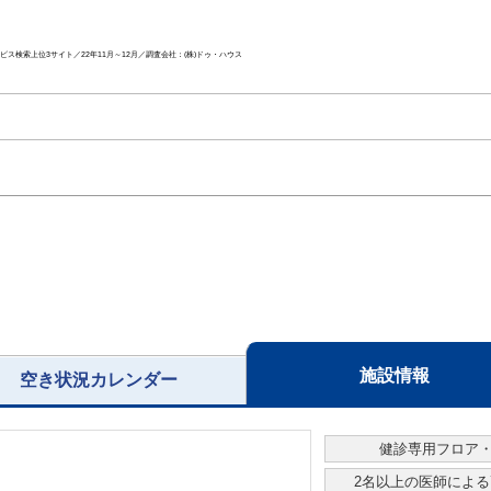
ス検索上位3サイト／22年11月～12月／調査会社：(株)ドゥ・ハウス
施設情報
空き状況カレンダー
健診専用フロア
2名以上の医師によ