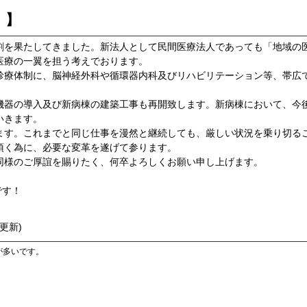
！】
割を果たしてきました。新法人として民間医療法人であっても「地域の
医療の一翼を担う考えでおります。
診療体制に、脳神経外科や循環器内科及びリハビリテーション等、帯広
器の導入及び新病棟の建築工事も再開致します。新病棟において、今
いきます。
す。これまでと同じ仕事を漫然と継続しても、厳しい状況を乗り切る
頂く為に、必要な変革を遂げて参ります。
様のご厚誼を賜りたく、何卒よろしくお願い申し上げます。
です！
更新)
が多いです。