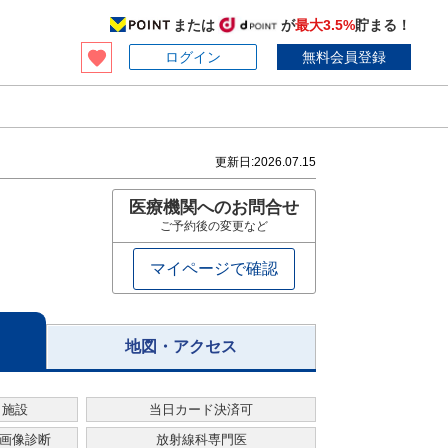
または
が
最大3.5%
貯まる！
ログイン
無料会員登録
更新日:
2026.07.15
医療機関へのお問合せ
ご予約後の変更など
マイページで確認
地図・アクセス
・施設
当日カード決済可
る画像診断
放射線科専門医