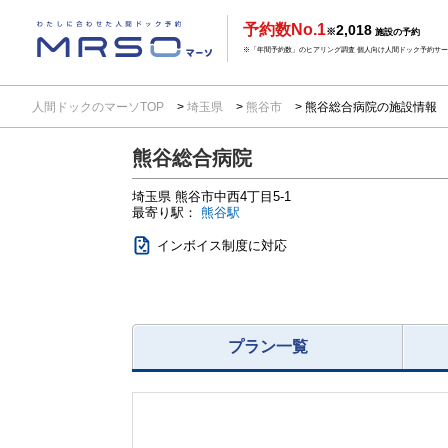
予約数No.1
2,018
※
施設の予約
※「年間予約数」のヒアリング調査 個人向け人間ドック予約サービ
人間ドックのマーソTOP
埼玉県
熊谷市
熊谷総合病院の施設情報
熊谷総合病院
埼玉県
熊谷市中西4丁目5-1
最寄り駅：
熊谷駅
インボイス制度に対応
プラン一覧