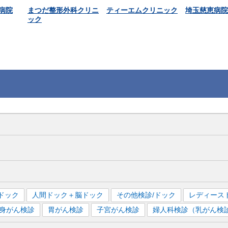
病院
まつだ整形外科クリニ
ティーエムクリニック
埼玉慈恵病院
ック
ドック
人間ドック＋脳ドック
その他検診/ドック
レディース
全身がん検診
胃がん検診
子宮がん検診
婦人科検診（乳がん検