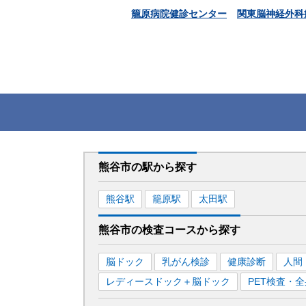
籠原病院健診センター
関東脳神経外科
熊谷市
の駅から
探す
熊谷
駅
籠原
駅
太田
駅
熊谷市
の
検査コースから探す
脳ドック
乳がん検診
健康診断
人間
レディースドック＋脳ドック
PET検査・