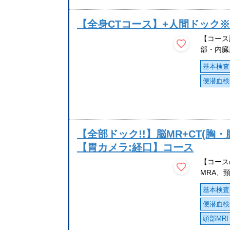
【全身CTコース】+人間ドック
【コース
部・内臓
基本検査
便潜血検
【全部ドック!!】脳MR+CT(胸
【胃カメラ:経口】コース
【コース
MRA、頸
基本検査
便潜血検
頭部MRI