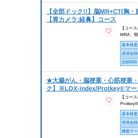
【全部ドック!!】脳MR+CT(胸
【胃カメラ:経鼻】コース
【コース
MRA、頸
基本検査
便潜血検
頭部MRI
★大腸がん・脳梗塞・心筋梗塞
ク】※LOX-index/Protke
【コース
Protke
基本検査
便潜血検
腫瘍マー