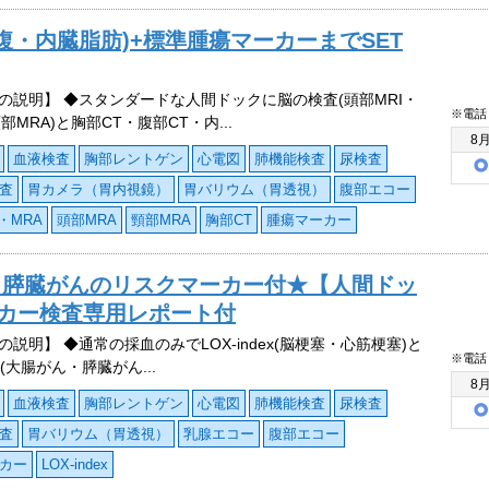
・腹・内臓脂肪)+標準腫瘍マーカーまでSET
の説明】 ◆スタンダードな人間ドックに脳の検査(頭部MRI・
※電話
部MRA)と胸部CT・腹部CT・内...
8
血液検査
胸部レントゲン
心電図
肺機能検査
尿検査
査
胃カメラ（胃内視鏡）
胃バリウム（胃透視）
腹部エコー
・MRA
頭部MRA
頸部MRA
胸部CT
腫瘍マーカー
・膵臓がんのリスクマーカー付★【人間ドッ
y®マーカー検査専用レポート付
の説明】 ◆通常の採血のみでLOX-index(脳梗塞・心筋梗塞)と
※電話
y®(大腸がん・膵臓がん...
8
血液検査
胸部レントゲン
心電図
肺機能検査
尿検査
査
胃バリウム（胃透視）
乳腺エコー
腹部エコー
カー
LOX-index