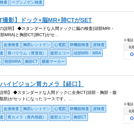
検査
ペプシノゲン検査
撮影】ドック+脳MR+肺CTがSET
の説明】 ◆スタンダードな人間ドックに脳の検査(頭部MRI・
部MRA)と胸部CT(肺CT)がセ...
※電話
血液検査
胸部レントゲン
心電図
肺機能検査
尿検査
8
査
胃バリウム（胃透視）
腹部エコー
頭部MRI・MRA
A
頸部MRA
胸部CT
腫瘍マーカー
※ハイビジョン胃カメラ【経口】
説明】 ◆スタンダードな人間ドックに全身CT(頭部・胸部・腹
脂肪)がセットになったコースです。 ...
※電話
血液検査
胸部レントゲン
心電図
肺機能検査
尿検査
8
査
胃カメラ（胃内視鏡）
腹部エコー
胸部CT