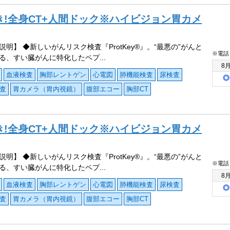
き!全身CT+人間ドック※ハイビジョン胃カメ
説明】 ◆新しいがんリスク検査『ProtKey®』。“最悪の”がんと
※電話
る、すい臓がんに特化したペプ...
8
血液検査
胸部レントゲン
心電図
肺機能検査
尿検査
査
胃カメラ（胃内視鏡）
腹部エコー
胸部CT
き!全身CT+人間ドック※ハイビジョン胃カメ
説明】 ◆新しいがんリスク検査『ProtKey®』。“最悪の”がんと
※電話
る、すい臓がんに特化したペプ...
8
血液検査
胸部レントゲン
心電図
肺機能検査
尿検査
査
胃カメラ（胃内視鏡）
腹部エコー
胸部CT