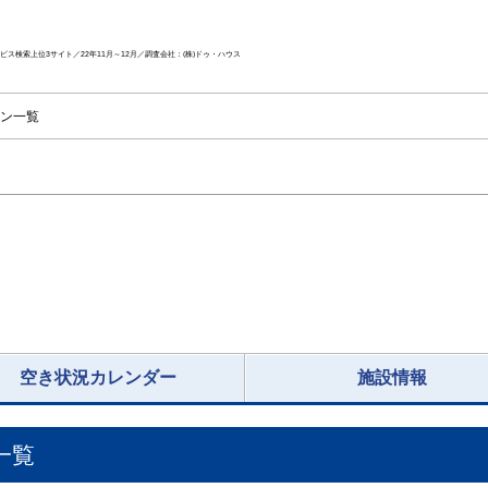
ス検索上位3サイト／22年11月～12月／調査会社：(株)ドゥ・ハウス
ン一覧
空き状況カレンダー
施設情報
一覧