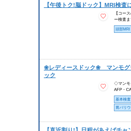
【午後トク!脳ドック】MRI検査
【コース
ー検査ま
頭部MRI
❀レディースドック❀ マンモグ
ック
◇マンモ
AFP・CA
基本検査
胃バリウ
【直近割り!】日程があえばチャ