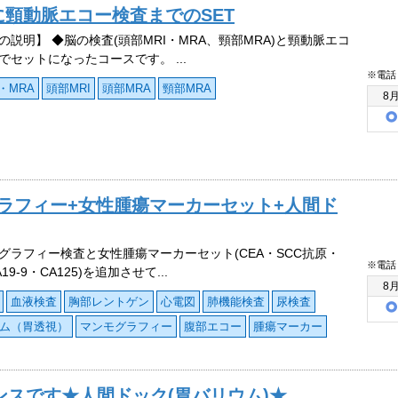
に頸動脈エコー検査までのSET
の説明】 ◆脳の検査(頭部MRI・MRA、頸部MRA)と頸動脈エコ
でセットになったコースです。 ...
※電話
・MRA
頭部MRI
頭部MRA
頸部MRA
8
ラフィー+女性腫瘍マーカーセット+人間ド
グラフィー検査と女性腫瘍マーカーセット(CEA・SCC抗原・
※電話
19-9・CA125)を追加させて...
8
血液検査
胸部レントゲン
心電図
肺機能検査
尿検査
ム（胃透視）
マンモグラフィー
腹部エコー
腫瘍マーカー
ンスです★人間ドック(胃バリウム)★