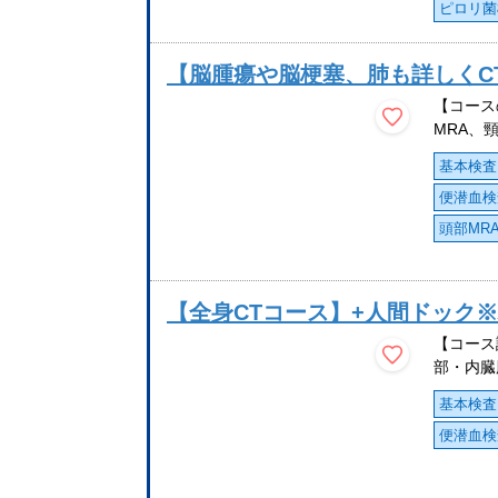
ピロリ菌
【脳腫瘍や脳梗塞、肺も詳しくCT
【コース
MRA、頸
基本検査
便潜血検
頭部MR
【全身CTコース】+人間ドック
【コース
部・内臓
基本検査
便潜血検