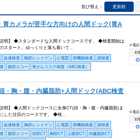
並び替え：
更新順
・胃カメラが苦手な方向けの人間ドック(胃A
説明】 ◆スタンダードな人間ドックコースです。 ◆検査開始は
※電話
のスタート。ゆっくりと落ち着いて...
8
血液検査
胸部レントゲン
心電図
肺機能検査
尿検査
査
腹部エコー
胃がんリスク検査（ABC検査）
頭・胸・腹・内臓脂肪+人間ドック(ABC検査
説明】 ◆人間ドックコースに全身CT(頭・胸・腹・内臓脂肪)ま
※電話
にした注目のコースです。 ◆検...
8
血液検査
胸部レントゲン
心電図
肺機能検査
尿検査
査
腹部エコー
頭部CT
胸部CT
上腹部CT
内臓脂肪CT