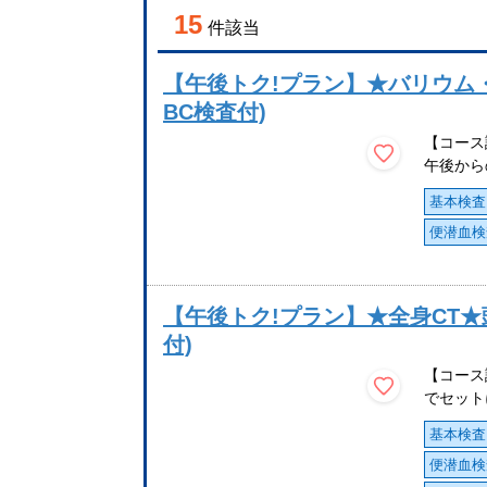
15
件該当
【午後トク!プラン】★バリウム
BC検査付)
【コース
午後から
基本検査
便潜血検
【午後トク!プラン】★全身CT★
付)
【コース
でセット
基本検査
便潜血検