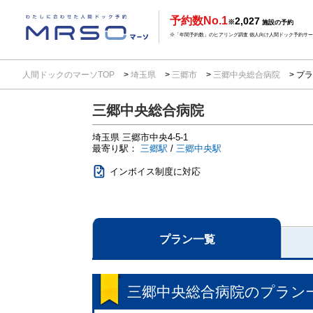
予約数No.1
2,027
※
施設の予約
※「年間予約数」のヒアリング調査 個人向け人間ドック予約サービ
人間ドックのマーソTOP
埼玉県
三郷市
三郷中央総合病院
プラ
三郷中央総合病院
埼玉県
三郷市中央4-5-1
最寄り駅：
三郷駅
/
三郷中央駅
インボイス制度に対応
プラン一覧
三郷中央総合病院
のプラン