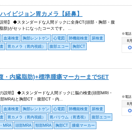
※ハイビジョン胃カメラ【経鼻】
説明】 ◆スタンダードな人間ドックに全身CT(頭部・胸部・腹
脂肪)がセットになったコースです。 ...
※電話
血液検査
胸部レントゲン
心電図
肺機能検査
尿検査
8
査
胃カメラ（胃内視鏡）
腹部エコー
胸部CT
・腹・内臓脂肪)+標準腫瘍マーカーまでSET
の説明】 ◆スタンダードな人間ドックに脳の検査(頭部MRI・
※電話
部MRA)と胸部CT・腹部CT・内...
8
血液検査
胸部レントゲン
心電図
肺機能検査
尿検査
査
胃カメラ（胃内視鏡）
胃バリウム（胃透視）
腹部エコー
・MRA
頭部MRA
頸部MRA
胸部CT
腫瘍マーカー