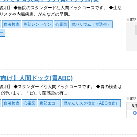
説明】 ◆当院のスタンダードな人間ドックコースです。 ◆生活
リスクや内臓疾患、がんなどの早期...
※電話
血液検査
胸部レントゲン
心電図
胃バリウム（胃透視）
ー
け】人間ドック(胃ABC)
説明】 ◆スタンダードな人間ドックコースです。 ◆胃の検査は
査で行います。「ピロリ菌感染の有...
※電話
血液検査
心電図
腹部エコー
胃がんリスク検査（ABC検査）
8