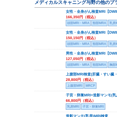
メディカルスキャニング与野
の他のプ
女性・全身がん検査MRI【DWIB
166,350
円（税込）
頭部MRI・MRA
頸部MRA
乳房M
女性・全身がん検査MRI【DWIB
150,150
円（税込）
頭部MRI・MRA
頸部MRA
乳房M
男性・全身がん検査MRI【DWIB
127,050
円（税込）
頭部MRI・MRA
頸部MRA
胸部M
上腹部MRI検査(肝臓・すい臓・
28,800
円（税込）
上腹部MRI
MRCP
子宮・卵巣MRI+造影マンモ(乳
66,800
円（税込）
乳房MRI
子宮・卵巣MRI
造影マンモ(乳房)MRI検査