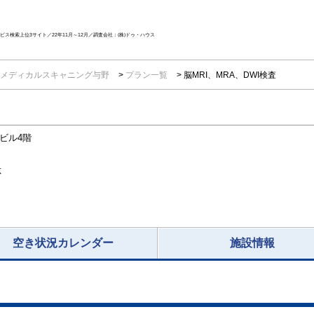
ス検索上位3サイト／22年11月～12月／調査会社：(株)ドゥ・ハウス
メディカルスキャニング与野
プラン一覧
脳MRI、MRA、DWI検査
店ビル4階
応
空き状況カレンダー
施設情報