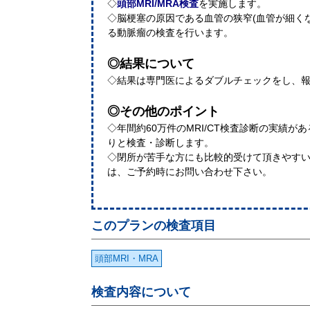
◇
頭部MRI/MRA検査
を実施します。
◇脳梗塞の原因である血管の狭窄(血管が細く
る動脈瘤の検査を行います。
◎結果について
◇結果は専門医によるダブルチェックをし、
◎その他のポイント
◇年間約60万件のMRI/CT検査診断の実績
りと検査・診断します。
◇閉所が苦手な方にも比較的受けて頂きやすい
は、ご予約時にお問い合わせ下さい。
このプランの検査項目
頭部MRI・MRA
検査内容について