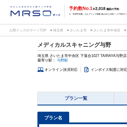
予約数No.1
2,018
※
施設の予約
※「年間予約数」のヒアリング調査 個人向け人間ドック予約サービ
人間ドックのマーソTOP
埼玉県
さいたま市
さいたま市中央区
メディカルスキャニング与野
埼玉県
さいたま市中央区 下落合1027
TAIRAYA与野
最寄り駅：
与野駅
オンライン決済対応
インボイス制度に対
プラン一覧