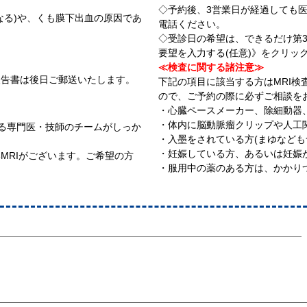
◇予約後、3営業日が経過しても
なる)や、くも膜下出血の原因であ
電話ください。
◇受診日の希望は、できるだけ第
要望を入力する(任意)》をクリッ
≪検査に関する諸注意≫
報告書は後日ご郵送いたします。
下記の項目に該当する方はMRI
ので、ご予約の際に必ずご相談を
・心臓ペースメーカー、除細動器
・体内に脳動脈瘤クリップや人工
がある専門医・技師のチームがしっか
・入墨をされている方(まゆなども
・妊娠している方、あるいは妊娠
MRIがございます。ご希望の方
・服用中の薬のある方は、かかり