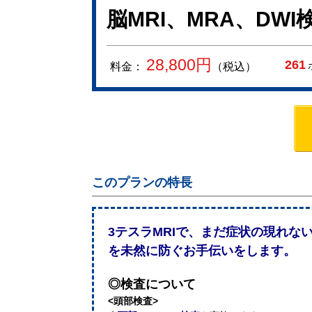
脳MRI、MRA、DWI
28,800
円
261
料金：
（税込）
このプランの特長
3テスラMRIで、まだ症状の現れな
を未然に防ぐお手伝いをします。
◎検査について
<頭部検査>