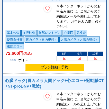
※本インターネットからのお
申込み後には、当院からの予
約確認メールを差し上げてお
ります。 お申込みの際、必ず
ご利用...
基本検査
血液検査
胸部レントゲン
心電図
尿検査
便潜血検査
胃カメラ（胃内視鏡）
大腸カメラ（大腸内視鏡）
腹部エコー
72,600
円
(税込)
8月
9月
10月
660
ポイント
プラン詳細・予約
心臓ドック(胃カメラ人間ドック+心エコー+冠動脈CT
+NT-proBNP+脈波)
※本インターネットからのお
申込み後には、当院からの予
約確認メールを差し上げてお