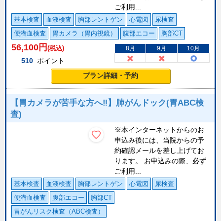
ご利用...
基本検査
血液検査
胸部レントゲン
心電図
尿検査
便潜血検査
胃カメラ（胃内視鏡）
腹部エコー
胸部CT
56,100
円
(税込)
8月
9月
10月
510
ポイント
プラン詳細・予約
【胃カメラが苦手な方へ‼】肺がんドック(胃ABC検
査)
※本インターネットからのお
申込み後には、当院からの予
約確認メールを差し上げてお
ります。 お申込みの際、必ず
ご利用...
基本検査
血液検査
胸部レントゲン
心電図
尿検査
便潜血検査
腹部エコー
胸部CT
胃がんリスク検査（ABC検査）