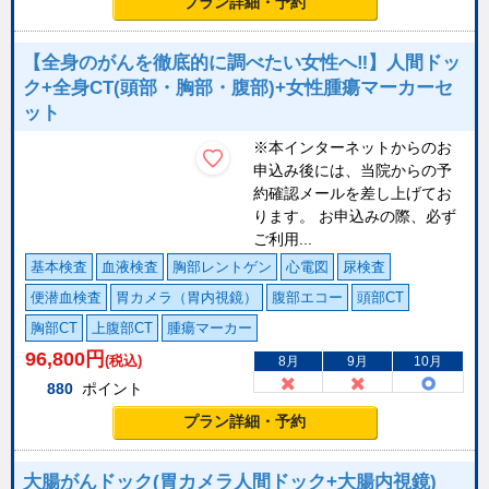
プラン詳細・予約
【全身のがんを徹底的に調べたい女性へ‼】人間ドッ
ク+全身CT(頭部・胸部・腹部)+女性腫瘍マーカーセ
ット
※本インターネットからのお
申込み後には、当院からの予
約確認メールを差し上げてお
ります。 お申込みの際、必ず
ご利用...
基本検査
血液検査
胸部レントゲン
心電図
尿検査
便潜血検査
胃カメラ（胃内視鏡）
腹部エコー
頭部CT
胸部CT
上腹部CT
腫瘍マーカー
96,800
円
(税込)
8月
9月
10月
880
ポイント
プラン詳細・予約
大腸がんドック(胃カメラ人間ドック+大腸内視鏡)