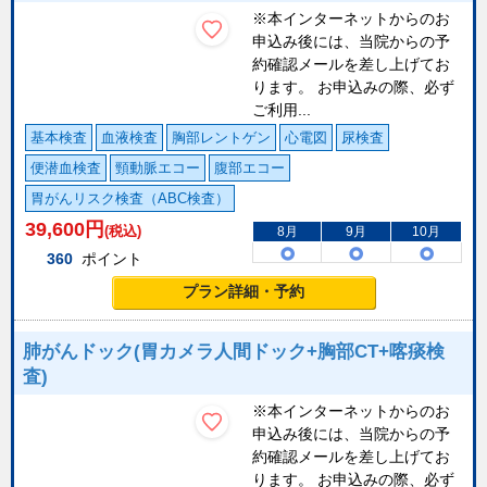
※本インターネットからのお
申込み後には、当院からの予
約確認メールを差し上げてお
ります。 お申込みの際、必ず
ご利用...
基本検査
血液検査
胸部レントゲン
心電図
尿検査
便潜血検査
頸動脈エコー
腹部エコー
胃がんリスク検査（ABC検査）
39,600
円
(税込)
8月
9月
10月
360
ポイント
プラン詳細・予約
肺がんドック(胃カメラ人間ドック+胸部CT+喀痰検
査)
※本インターネットからのお
申込み後には、当院からの予
約確認メールを差し上げてお
ります。 お申込みの際、必ず