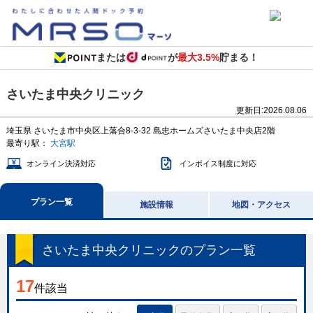
または
が
最大3.5%
貯まる！
さいたま中央クリニック
更新日:
2026.08.06
埼玉県
さいたま市中央区上落合8-3-32
島忠ホームズさいたま中央店2階
最寄り駅：
大宮駅
オンライン決済対応
インボイス制度に対応
プラン一覧
施設情報
地図・アクセス
さいたま中央クリニック
のプラン一覧
17
件該当