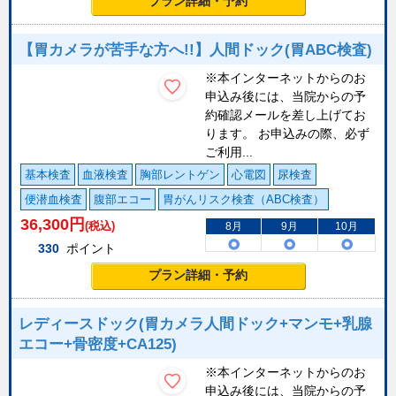
プラン詳細・予約
【胃カメラが苦手な方へ!!】人間ドック(胃ABC検査)
※本インターネットからのお
申込み後には、当院からの予
約確認メールを差し上げてお
ります。 お申込みの際、必ず
ご利用...
基本検査
血液検査
胸部レントゲン
心電図
尿検査
便潜血検査
腹部エコー
胃がんリスク検査（ABC検査）
36,300
円
(税込)
8月
9月
10月
330
ポイント
プラン詳細・予約
レディースドック(胃カメラ人間ドック+マンモ+乳腺
エコー+骨密度+CA125)
※本インターネットからのお
申込み後には、当院からの予