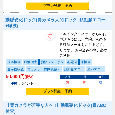
プラン詳細・予約
動脈硬化ドック(胃カメラ人間ドック+頸動脈エコー
+脈波)
※本インターネットからのお
申込み後には、当院からの予
約確認メールを差し上げてお
ります。 お申込みの際、必ず
ご利用...
基本検査
血液検査
胸部レントゲン
心電図
尿検査
便潜血検査
胃カメラ（胃内視鏡）
頸動脈エコー
腹部エコー
50,600
円
(税込)
8月
9月
10月
460
ポイント
プラン詳細・予約
【胃カメラが苦手な方へ‼】動脈硬化ドック(胃ABC
検査)