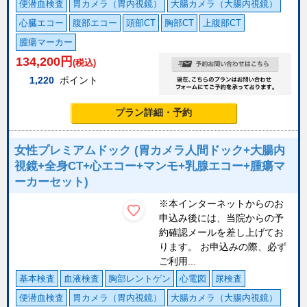
便潜血検査
胃カメラ（胃内視鏡）
大腸カメラ（大腸内視鏡）
心臓エコー
腹部エコー
頭部CT
胸部CT
上腹部CT
腫瘍マーカー
134,200
円
(税込)
1,220
ポイント
プラン詳細・予約
女性プレミアムドック (胃カメラ人間ドック+大腸内
視鏡+全身CT+心エコー+マンモ+乳腺エコー+腫瘍マ
ーカーセット)
※本インターネットからのお
申込み後には、当院からの予
約確認メールを差し上げてお
ります。 お申込みの際、必ず
ご利用...
基本検査
血液検査
胸部レントゲン
心電図
尿検査
便潜血検査
胃カメラ（胃内視鏡）
大腸カメラ（大腸内視鏡）