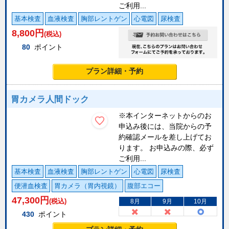
ご利用...
基本検査
血液検査
胸部レントゲン
心電図
尿検査
8,800
円
(税込)
80
ポイント
プラン詳細・予約
胃カメラ人間ドック
※本インターネットからのお
申込み後には、当院からの予
約確認メールを差し上げてお
ります。 お申込みの際、必ず
ご利用...
基本検査
血液検査
胸部レントゲン
心電図
尿検査
便潜血検査
胃カメラ（胃内視鏡）
腹部エコー
47,300
円
(税込)
8月
9月
10月
430
ポイント