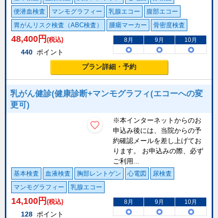
便潜血検査
マンモグラフィー
乳腺エコー
腹部エコー
胃がんリスク検査（ABC検査）
腫瘍マーカー
骨密度検査
48,400
円
(税込)
8月
9月
10月
440
ポイント
プラン詳細・予約
乳がん健診(健康診断+マンモグラフィ(エコーへの変
更可)
※本インターネットからのお
申込み後には、当院からの予
約確認メールを差し上げてお
ります。 お申込みの際、必ず
ご利用...
基本検査
血液検査
胸部レントゲン
心電図
尿検査
マンモグラフィー
乳腺エコー
14,100
円
(税込)
8月
9月
10月
128
ポイント