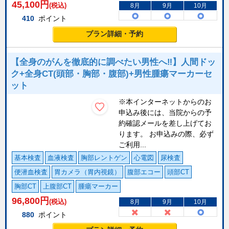
45,100
円
(税込)
8月
9月
10月
410
ポイント
プラン詳細・予約
【全身のがんを徹底的に調べたい男性へ‼】人間ドッ
ク+全身CT(頭部・胸部・腹部)+男性腫瘍マーカーセ
ット
※本インターネットからのお
申込み後には、当院からの予
約確認メールを差し上げてお
ります。 お申込みの際、必ず
ご利用...
基本検査
血液検査
胸部レントゲン
心電図
尿検査
便潜血検査
胃カメラ（胃内視鏡）
腹部エコー
頭部CT
胸部CT
上腹部CT
腫瘍マーカー
96,800
円
(税込)
8月
9月
10月
880
ポイント