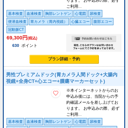
ります。 お申込みの際、必ず
ご利用...
基本検査
血液検査
胸部レントゲン
心電図
尿検査
便潜血検査
胃カメラ（胃内視鏡）
心臓エコー
腹部エコー
冠動脈CT
69,300
円
(税込)
630
ポイント
プラン詳細・予約
男性プレミアムドック(胃カメラ人間ドック+大腸内
視鏡+全身CT+心エコー+腫瘍マーカーセット)
※本インターネットからのお
申込み後には、当院からの予
約確認メールを差し上げてお
ります。 お申込みの際、必ず
ご利用...
基本検査
血液検査
胸部レントゲン
心電図
尿検査