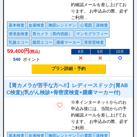
約確認メールを差し上げてお
ります。 お申込みの際、必ず
ご利用...
基本検査
血液検査
胸部レントゲン
心電図
尿検査
便潜血検査
胃カメラ（胃内視鏡）
マンモグラフィー
乳腺エコー
腹部エコー
腫瘍マーカー
骨密度検査
59,400
円
(税込)
8月
9月
10月
540
ポイント
プラン詳細・予約
【胃カメラが苦手な方へ‼】レディースドック(胃AB
C検査)(乳がん検診+骨密度検査+腫瘍マーカー付)
※本インターネットからのお
申込み後には、当院からの予
約確認メールを差し上げてお
ります。 お申込みの際、必ず
ご利用...
基本検査
血液検査
胸部レントゲン
心電図
尿検査