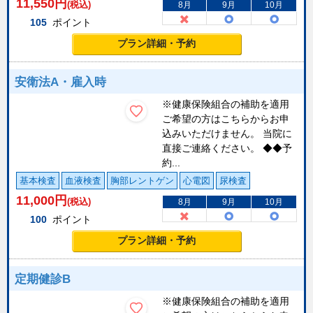
11,550
円
(税込)
8月
9月
10月
105
ポイント
プラン詳細・予約
安衛法A・雇入時
※健康保険組合の補助を適用
ご希望の方はこちらからお申
込みいただけません。 当院に
直接ご連絡ください。 ◆◆予
約...
基本検査
血液検査
胸部レントゲン
心電図
尿検査
11,000
円
(税込)
8月
9月
10月
100
ポイント
プラン詳細・予約
定期健診B
※健康保険組合の補助を適用