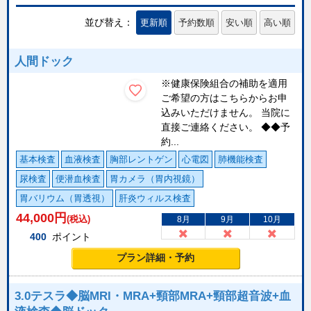
並び替え：
更新順
予約数順
安い順
高い順
人間ドック
※健康保険組合の補助を適用
ご希望の方はこちらからお申
込みいただけません。 当院に
直接ご連絡ください。 ◆◆予
約...
基本検査
血液検査
胸部レントゲン
心電図
肺機能検査
尿検査
便潜血検査
胃カメラ（胃内視鏡）
胃バリウム（胃透視）
肝炎ウィルス検査
44,000
円
(税込)
8月
9月
10月
400
ポイント
プラン詳細・予約
3.0テスラ◆脳MRI・MRA+頸部MRA+頸部超音波+血