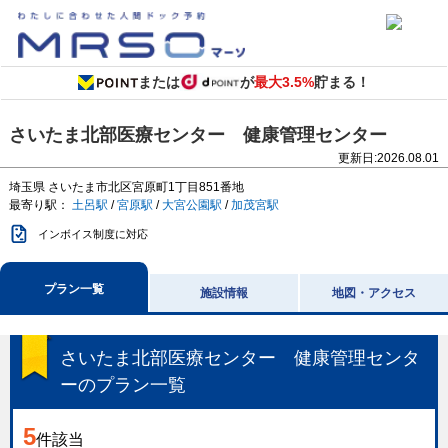
または
が
最大3.5%
貯まる！
さいたま北部医療センター 健康管理センター
更新日:
2026.08.01
埼玉県
さいたま市北区宮原町1丁目851番地
最寄り駅：
土呂駅
/
宮原駅
/
大宮公園駅
/
加茂宮駅
インボイス制度に対応
プラン一覧
施設情報
地図・アクセス
さいたま北部医療センター 健康管理センタ
ー
のプラン一覧
5
件該当