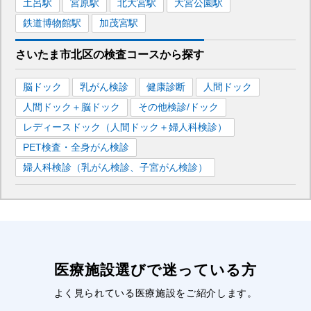
土呂
駅
宮原
駅
北大宮
駅
大宮公園
駅
鉄道博物館
駅
加茂宮
駅
さいたま市北区
の
検査コースから探す
脳ドック
乳がん検診
健康診断
人間ドック
人間ドック＋脳ドック
その他検診/ドック
レディースドック（人間ドック＋婦人科検診）
PET検査・全身がん検診
婦人科検診（乳がん検診、子宮がん検診）
医療施設選びで迷っている方
よく見られている医療施設をご紹介します。