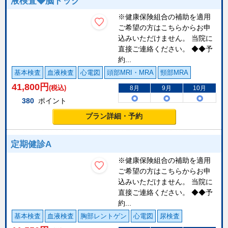
液検査◆脳ドック
※健康保険組合の補助を適用
ご希望の方はこちらからお申
込みいただけません。 当院に
直接ご連絡ください。 ◆◆予
約...
基本検査
血液検査
心電図
頭部MRI・MRA
頸部MRA
41,800
円
(税込)
8月
9月
10月
380
ポイント
プラン詳細・予約
定期健診A
※健康保険組合の補助を適用
ご希望の方はこちらからお申
込みいただけません。 当院に
直接ご連絡ください。 ◆◆予
約...
基本検査
血液検査
胸部レントゲン
心電図
尿検査