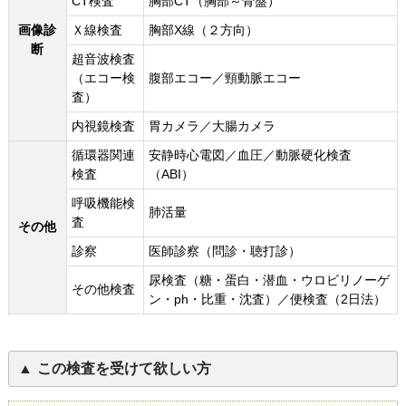
CT検査
胸部CT（胸部～骨盤）
画像診
Ｘ線検査
胸部X線（２方向）
断
超音波検査
（エコー検
腹部エコー／頸動脈エコー
査）
内視鏡検査
胃カメラ／大腸カメラ
循環器関連
安静時心電図／血圧／動脈硬化検査
検査
（ABI）
呼吸機能検
肺活量
査
その他
診察
医師診察（問診・聴打診）
尿検査（糖・蛋白・潜血・ウロビリノーゲ
その他検査
ン・ph・比重・沈査）／便検査（2日法）
この検査を受けて欲しい方