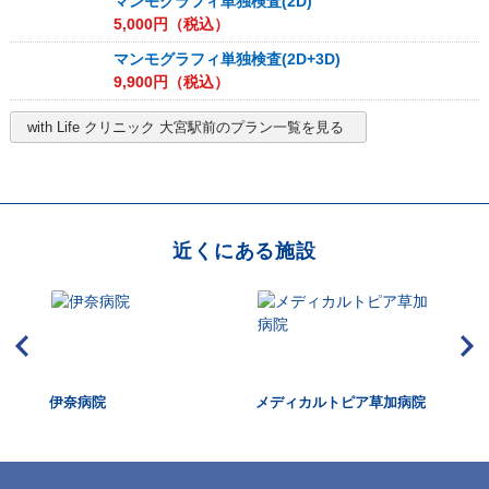
マンモグラフィ単独検査(2D)
5,000
円（税込）
マンモグラフィ単独検査(2D+3D)
9,900
円（税込）
with Life クリニック 大宮駅前
のプラン一覧を見る
近くにある施設
・to
伊奈病院
メディカルトピア草加病院
上