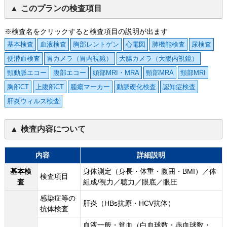
このプランの検査項目
※検査名をクリックすると検査項目の説明が出ます
基本検査
血液検査
胸部レントゲン
心電図
肺機能検査
尿検査
便潜血検査
胃カメラ（胃内視鏡）
大腸カメラ（大腸内視鏡）
頸動脈エコー
腹部エコー
頭部MRI・MRA
頸部MRA
頸部MRI
胸部CT
上腹部CT
腫瘍マーカー
動脈硬化検査
認知症検査
肝炎ウィルス検査
検査内容について
内容
詳細説明
基本検
身体測定（身長・体重・腹囲・BMI）／体
検査項目
査
組成/視力／聴力／眼底／眼圧
感染症等の
肝炎（HBs抗原・HCV抗体）
抗体検査
血液一般・貧血（白血球数・赤血球数・