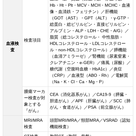
Hb・Ht・Plt・MCV・MCH・MCHC・血液
像・血清鉄・フェリチン）／肝機能
（GOT（AST）・GPT（ALT）・γ-GTP・
総蛋白・総ビリルビン・直接ビリルビン・
アルブミン・ALP・LDH・CHE・A/G）／
脂質（総コレステロール・ 中性脂肪・
検査項目
血液検
HDLコレステロール・LDLコレステロー
査
ル・non‐HDLコレステロール）／膵機能
（血清アミラーゼ）／腎機能（尿素窒素・
クレアチニン・e‐GER）／痛風（尿酸）／
糖代謝（空腹時血糖・HbA1c）／炎症
（CRP）／血液型（ABO・Rh）／電解質
（Na・K・Cl・Ca・Mg・P）
腫瘍マーカ
CEA（消化器系がん）／CA19-9（膵臓・
ー検査が対
胆道がん）／APF（肝臓がん）／SCC（肺
象とする
がん・食道がん）／PSA（前立腺がん）
『がん』
MRI/MRA
頭部MRI/MRA／頸部MRA／VSRAD（認知
検査
機能検査）