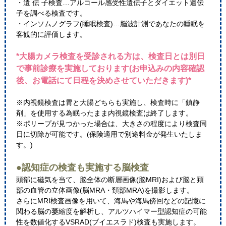
・遺 伝 子検査…アルコール感受性遺伝子とダイエット遺伝
子を調べる検査です。
・インソムノグラフ(睡眠検査)…脳波計測であなたの睡眠を
客観的に評価します。
*大腸カメラ検査を受診される方は、検査日とは別日
で事前診療を実施しております(お申込みの内容確認
後、お電話にて日程を決めさせていただきます)*
※内視鏡検査は胃と大腸どちらも実施し、検査時に「鎮静
剤」を使用する為眠ったまま内視鏡検査は終了します。
※ポリープが見つかった場合は、大きさの程度により検査同
日に切除が可能です。(保険適用で別途料金が発生いたしま
す。)
●認知症の検査も実施する脳検査
頭部に磁気を当て、脳全体の断層画像(脳MRI)および脳と頚
部の血管の立体画像(脳MRA・頚部MRA)を撮影します。
さらにMRI検査画像を用いて、海馬や海馬傍回などの記憶に
関わる脳の萎縮度を解析し、アルツハイマー型認知症の可能
性を数値化するVSRAD(ブイエスラド)検査も実施します。