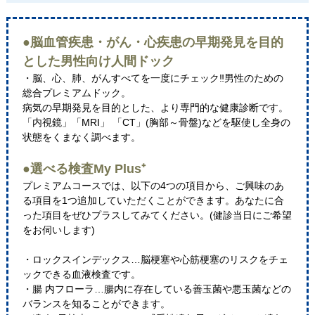
●脳血管疾患・がん・心疾患の早期発見を目的
とした男性向け人間ドック
・脳、心、肺、がんすべてを一度にチェック‼男性のための
総合プレミアムドック。
病気の早期発見を目的とした、より専門的な健康診断です。
「内視鏡」「MRI」 「CT」(胸部～骨盤)などを駆使し全身の
状態をくまなく調べます。
●選べる検査My Plus⁺
プレミアムコースでは、以下の4つの項目から、ご興味のあ
る項目を1つ追加していただくことができます。あなたに合
った項目をぜひプラスしてみてください。(健診当日にご希望
をお伺いします)
・ロックスインデックス…脳梗塞や心筋梗塞のリスクをチェ
ックできる血液検査です。
・腸 内フローラ…腸内に存在している善玉菌や悪玉菌などの
バランスを知ることができます。