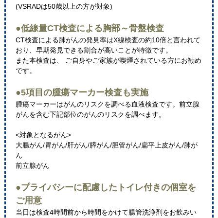
(VSRADは50歳以上の方が対象)
●低線量CT検査による胸部～骨盤検査
CT検査による肺がんの発見率はX線検査の約10倍と言われて
おり、早期発見できる割合が高いことが特徴です。
また本検査は、 ご自身やご家族が喫煙されている方にお勧め
です。
●5項目の腫瘍マーカー検査も実施
腫瘍マーカーはがんのリスクを調べる血液検査です。前立腺
がんを含む下記部位のがんのリスクを調べます。
<対象となるがん>
大腸がん/胃がん/肝がん/膵がん/胆管がん/扁平上皮がん/肺が
ん
前立腺がん
●プライバシーに配慮したトイレ付きの個室を
ご用意
当日は検査4時間前から時間をかけて腸管洗浄剤をお飲みい