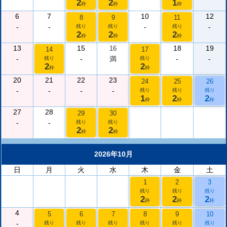
2
2
1
枠
枠
枠
6
7
10
12
8
9
11
-
-
-
-
残り
残り
残り
2
2
2
枠
枠
枠
13
15
18
19
16
14
17
-
-
満
-
-
残り
残り
2
2
枠
枠
20
21
22
23
24
25
26
-
-
-
-
残り
残り
残り
1
2
2
枠
枠
枠
27
28
29
30
-
-
残り
残り
2
2
枠
枠
2026年10月
日
月
火
水
木
金
土
1
2
3
残り
残り
残り
2
2
2
枠
枠
枠
4
5
6
7
8
9
10
-
残り
残り
残り
残り
残り
残り