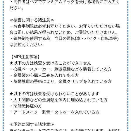
・同伴者はペアでプレミアムドックを受ける場合にご入力く
ださい。
≪検査に関する諸注意≫
・お食事制限は必ずお守りください。お守りいただけない場
合は正しい結果が得られないため、ご受診いただけません。
・鎮静剤を使用する為、当日の運転(車・バイク・自転車等)
はお控えください。
【MRI注意事項】
★以下の方は検査を受けることができません
・心臓ペースメーカー、刺激電極などを装着している方
・金属製の心臓人工弁を入れてある方
・脳動脈瘤の手術により、金属クリップを入れている方
★以下の方は検査を受けられないことがあります
・人工関節などの金属類を体内に埋め込まれている方
・閉所恐怖症の方
・アートメイク・刺青・タトゥーを入れている方
≪予約に関する諸注意≫
※インターネットでのご予約は、仮予約になります。予約は