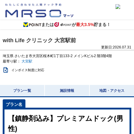
または
が
最大3.5%
貯まる！
with Life クリニック 大宮駅前
更新日:
2026.07.31
埼玉県
さいたま市大宮区桜木町1丁目133-2
メインKビル2 階3階4階
最寄り駅：
大宮駅
インボイス制度に対応
プラン一覧
施設情報
地図・アクセス
【鎮静剤込み】プレミアムドック(男
性)