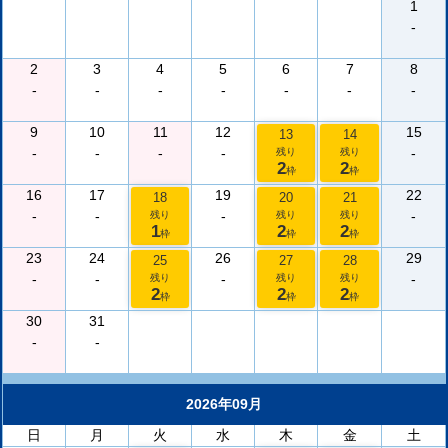
1
-
2
3
4
5
6
7
8
-
-
-
-
-
-
-
9
10
11
12
15
13
14
-
-
-
-
-
残り
残り
2
2
枠
枠
16
17
19
22
18
20
21
-
-
-
-
残り
残り
残り
1
2
2
枠
枠
枠
23
24
26
29
25
27
28
-
-
-
-
残り
残り
残り
2
2
2
枠
枠
枠
30
31
-
-
2026年09月
日
月
火
水
木
金
土