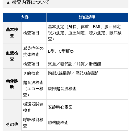
検査内容について
内容
詳細説明
基本測定（身長、体重、BMI、腹囲測定、
基本検
検査項目
視力測定、血圧測定、聴力測定、眼底検
査
査）
感染症等の
B型、C型肝炎
血液検
抗体検査
査
検査項目
貧血／糖代謝／脂質／肝機能
Ｘ線検査
胸部X線撮影／胃部X線撮影
画像診
超音波検査
断
（エコー検
腹部超音波検査
査）
循環器関連
安静時心電図
検査
呼吸機能検
肺機能検査
その他
査