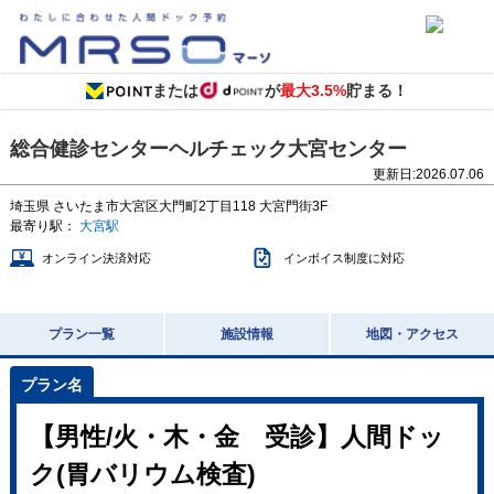
または
が
最大3.5%
貯まる！
総合健診センターヘルチェック大宮センター
更新日:
2026.07.06
埼玉県
さいたま市大宮区大門町2丁目118
大宮門街3F
最寄り駅：
大宮駅
オンライン決済対応
インボイス制度に対応
プラン一覧
施設情報
地図・アクセス
【男性/火・木・金 受診】人間ドッ
ク(胃バリウム検査)