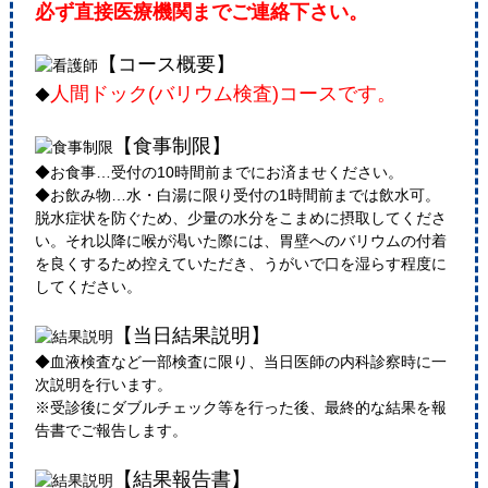
必ず直接医療機関までご連絡下さい。
【コース概要】
人間ドック(バリウム検査)コースです。
◆
【食事制限】
◆お食事…受付の10時間前までにお済ませください。
◆お飲み物…水・白湯に限り受付の1時間前までは飲水可。
脱水症状を防ぐため、少量の水分をこまめに摂取してくださ
い。それ以降に喉が渇いた際には、胃壁へのバリウムの付着
を良くするため控えていただき、うがいで口を湿らす程度に
してください。
【当日結果説明】
◆血液検査など一部検査に限り、当日医師の内科診察時に一
次説明を行います。
※受診後にダブルチェック等を行った後、最終的な結果を報
告書でご報告します。
【結果報告書】