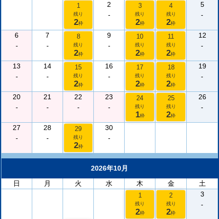
2
5
1
3
4
-
-
残り
残り
残り
2
2
2
枠
枠
枠
6
7
9
12
8
10
11
-
-
-
-
残り
残り
残り
2
2
2
枠
枠
枠
13
14
16
19
15
17
18
-
-
-
-
残り
残り
残り
2
2
2
枠
枠
枠
20
21
22
23
26
24
25
-
-
-
-
-
残り
残り
1
2
枠
枠
27
28
30
29
-
-
-
残り
2
枠
2026年10月
日
月
火
水
木
金
土
3
1
2
-
残り
残り
2
2
枠
枠