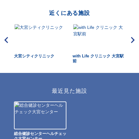
近くにある施設
ニッ
大宮シティクリニック
with Life クリニック 大宮駅
宇
前
最近見た施設
総合健診センターヘルチェッ
ク大宮センター