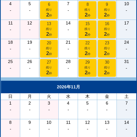
4
5
7
10
6
8
9
-
-
-
-
残り
残り
残り
2
2
2
枠
枠
枠
11
12
14
17
13
15
16
-
-
-
-
残り
残り
残り
2
2
2
枠
枠
枠
18
19
21
24
20
22
23
-
-
-
-
残り
残り
残り
2
2
2
枠
枠
枠
25
26
28
31
27
29
30
-
-
-
-
残り
残り
残り
2
2
2
枠
枠
枠
2026年11月
日
月
火
水
木
金
土
1
2
3
4
5
6
7
-
-
-
-
-
-
-
8
9
10
11
12
13
14
-
-
-
-
-
-
-