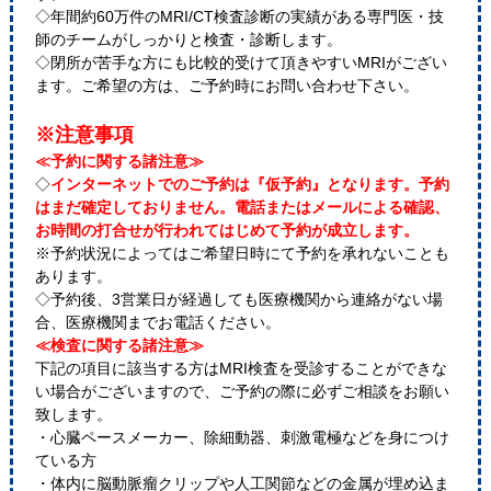
◇年間約60万件のMRI/CT検査診断の実績がある専門医・技
師のチームがしっかりと検査・診断します。
◇閉所が苦手な方にも比較的受けて頂きやすいMRIがござい
ます。ご希望の方は、ご予約時にお問い合わせ下さい。
※注意事項
≪予約に関する諸注意≫
◇
インターネットでのご予約は『仮予約』となります。予約
はまだ確定しておりません。電話またはメールによる確認、
お時間の打合せが行われてはじめて予約が成立します。
※予約状況によってはご希望日時にて予約を承れないことも
あります。
◇予約後、3営業日が経過しても医療機関から連絡がない場
合、医療機関までお電話ください。
≪検査に関する諸注意≫
下記の項目に該当する方はMRI検査を受診することができな
い場合がございますので、ご予約の際に必ずご相談をお願い
致します。
・心臓ペースメーカー、除細動器、刺激電極などを身につけ
ている方
・体内に脳動脈瘤クリップや人工関節などの金属が埋め込ま