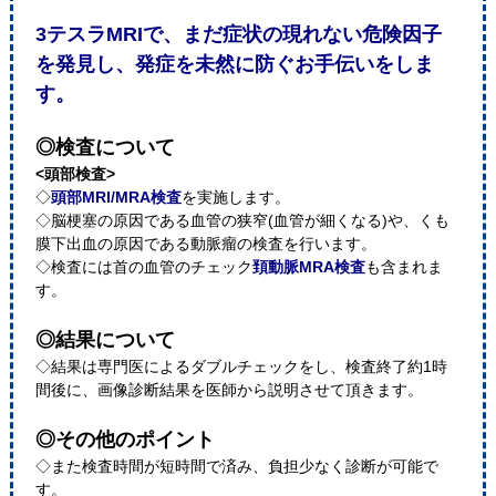
3テスラMRIで、まだ症状の現れない危険因子
を発見し、発症を未然に防ぐお手伝いをしま
す。
◎検査について
<頭部検査>
◇
頭部MRI/MRA検査
を実施します。
◇脳梗塞の原因である血管の狭窄(血管が細くなる)や、くも
膜下出血の原因である動脈瘤の検査を行います。
◇検査には首の血管のチェック
頚動脈MRA検査
も含まれま
す。
◎結果について
◇結果は専門医によるダブルチェックをし、検査終了約1時
間後に、画像診断結果を医師から説明させて頂きます。
◎その他のポイント
◇また検査時間が短時間で済み、負担少なく診断が可能で
す。