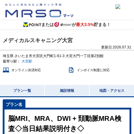
または
が
最大3.5%
貯まる！
メディカルスキャニング大宮
更新日:
2026.07.31
埼玉県
さいたま市大宮区大門町1-61-3
大宮大門一丁目第2別館
最寄り駅：
大宮駅
オンライン決済対応
インボイス制度に対応
プラン一覧
施設情報
地図・アクセス
脳MRI、MRA、DWI + 頚動脈MRA検
査◇当日結果説明付き◇