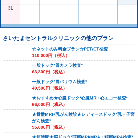
31
-
さいたまセントラルクリニック
の他のプラン
☆ネットのみ料金プラン☆PET/CT検査
110,000
円（税込）
一般ドック*胃カメラ検査*
63,800
円（税込）
一般ドック*胃バリウム検査*
49,500
円（税込）
★おすすめ★心臓ドック*心臓MRI+心エコー検査*
66,000
円（税込）
★骨盤MRI+乳がん検診★レディースドック*乳・子宮
がん検査*
55,000
円（税込）
★短時間★脳ドック*頭部MRI/MRA・頚部MRA検査*