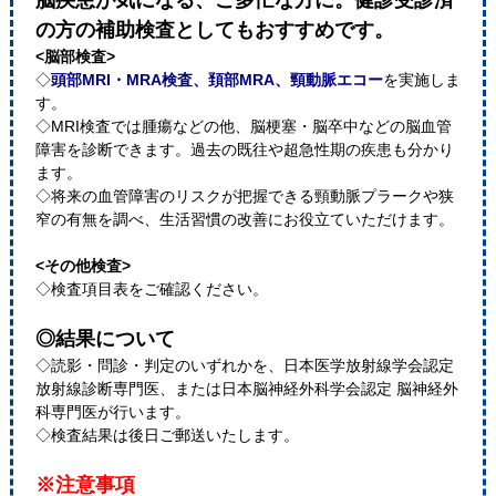
脳疾患が気になる、ご多忙な方に。健診受診済
の方の補助検査としてもおすすめです。
<脳部検査>
◇
頭部MRI・MRA検査、頚部MRA、頸動脈エコー
を実施しま
す。
◇MRI検査では腫瘍などの他、脳梗塞・脳卒中などの脳血管
障害を診断できます。過去の既往や超急性期の疾患も分かり
ます。
◇将来の血管障害のリスクが把握できる頸動脈プラークや狭
窄の有無を調べ、生活習慣の改善にお役立ていただけます。
<その他検査>
◇検査項目表をご確認ください。
◎結果について
◇読影・問診・判定のいずれかを、日本医学放射線学会認定
放射線診断専門医、または日本脳神経外科学会認定 脳神経外
科専門医が行います。
◇検査結果は後日ご郵送いたします。
※注意事項