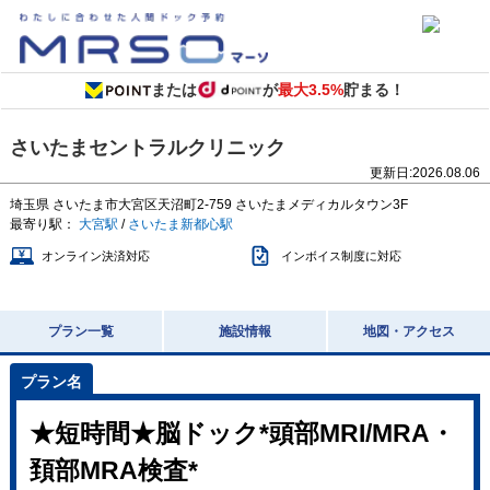
または
が
最大3.5%
貯まる！
さいたまセントラルクリニック
更新日:
2026.08.06
埼玉県
さいたま市大宮区天沼町2-759
さいたまメディカルタウン3F
最寄り駅：
大宮駅
/
さいたま新都心駅
オンライン決済対応
インボイス制度に対応
プラン一覧
施設情報
地図・アクセス
★短時間★脳ドック*頭部MRI/MRA・
頚部MRA検査*