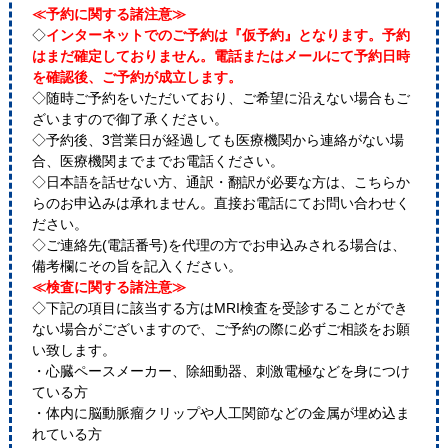
≪予約に関する諸注意≫
◇
インターネットでのご予約は『仮予約』となります。予約
はまだ確定しておりません。電話またはメールにて予約日時
を確認後、ご予約が成立します。
◇随時ご予約をいただいており、ご希望に沿えない場合もご
ざいますので御了承ください。
◇予約後、3営業日が経過しても医療機関から連絡がない場
合、医療機関までまでお電話ください。
◇日本語を話せない方、通訳・翻訳が必要な方は、こちらか
らのお申込みは承れません。直接お電話にてお問い合わせく
ださい。
◇ご連絡先(電話番号)を代理の方でお申込みされる場合は、
備考欄にその旨を記入ください。
≪検査に関する諸注意≫
◇下記の項目に該当する方はMRI検査を受診することができ
ない場合がございますので、ご予約の際に必ずご相談をお願
い致します。
・心臓ペースメーカー、除細動器、刺激電極などを身につけ
ている方
・体内に脳動脈瘤クリップや人工関節などの金属が埋め込ま
れている方