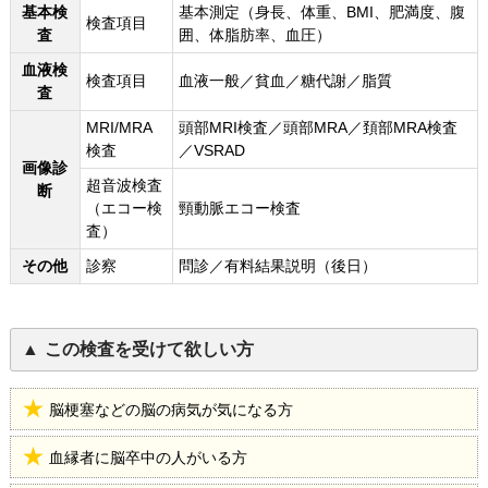
基本検
基本測定（身長、体重、BMI、肥満度、腹
検査項目
査
囲、体脂肪率、血圧）
血液検
検査項目
血液一般／貧血／糖代謝／脂質
査
MRI/MRA
頭部MRI検査／頭部MRA／頚部MRA検査
検査
／VSRAD
画像診
超音波検査
断
（エコー検
頸動脈エコー検査
査）
その他
診察
問診／有料結果説明（後日）
この検査を受けて欲しい方
脳梗塞などの脳の病気が気になる方
血縁者に脳卒中の人がいる方