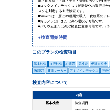
臓・前立腺・乳腺・子宮・卵巣のがんの有無
■ロックスインデックスは動脈硬化の進行具合
スクを判定する血液検査です。
■View39は一度に39種類の吸入・食物系の
■胃カメラは口または鼻の選択が可能です。
■バリウムまたはABC検査に変更可能です。(
●検査開始時間
このプランの検査項目
基本検査
血液検査
心電図
尿検査
便潜血検査
胸部CT
腫瘍マーカー
アミノインデックス
肝炎
検査内容について
内容
基本検査
検査項目