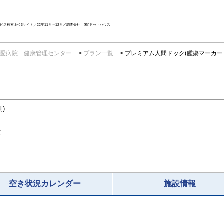
ス検索上位3サイト／22年11月～12月／調査会社：(株)ドゥ・ハウス
愛病院 健康管理センター
プラン一覧
プレミアム人間ドック(腫瘍マーカー
)
応
空き状況カレンダー
施設情報