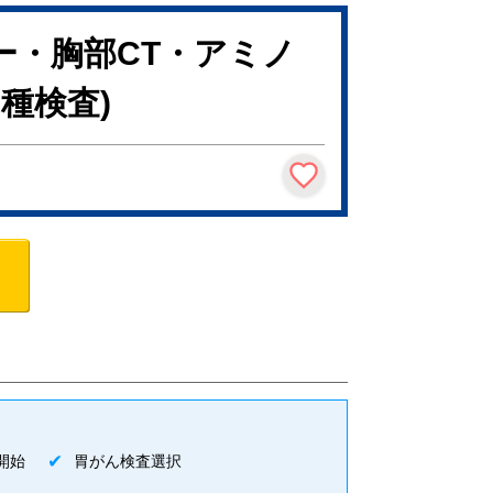
ー・胸部CT・アミノ
種検査)
開始
胃がん検査選択