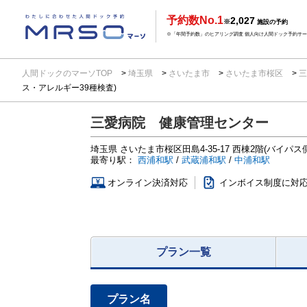
予約数No.1
2,027
※
施設の予約
※「年間予約数」のヒアリング調査 個人向け人間ドック予約サービ
人間ドックのマーソTOP
埼玉県
さいたま市
さいたま市桜区
三
ス・アレルギー39種検査)
三愛病院 健康管理センター
埼玉県
さいたま市桜区田島4-35-17
西棟2階(バイパス側
最寄り駅：
西浦和駅
/
武蔵浦和駅
/
中浦和駅
オンライン決済対応
インボイス制度に対
プラン一覧