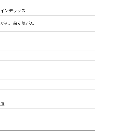
ノインデックス
巣がん、前立腺がん
潜血