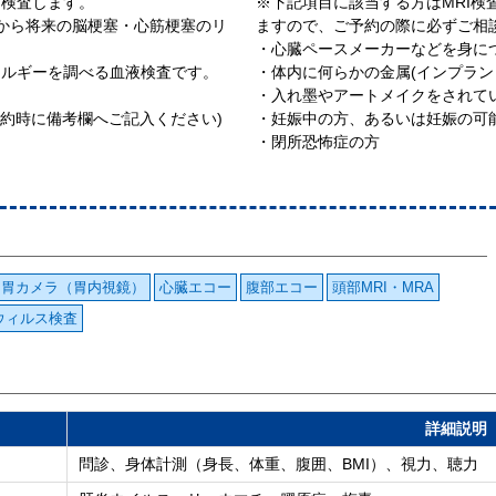
を検査します。
※下記項目に該当する方はMRI
から将来の脳梗塞・心筋梗塞のリ
ますので、ご予約の際に必ずご相
・心臓ペースメーカーなどを身に
アレルギーを調べる血液検査です。
・体内に何らかの金属(インプラン
・入れ墨やアートメイクをされて
予約時に備考欄へご記入ください)
・妊娠中の方、あるいは妊娠の可
・閉所恐怖症の方
胃カメラ（胃内視鏡）
心臓エコー
腹部エコー
頭部MRI・MRA
ウィルス検査
詳細説明
問診、身体計測（身長、体重、腹囲、BMI）、視力、聴力