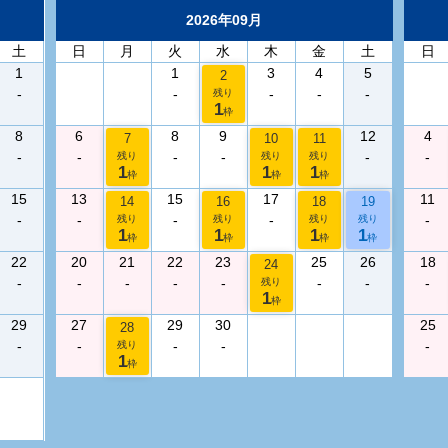
2026年09月
土
日
月
火
水
木
金
土
日
1
1
3
4
5
2
-
-
-
-
-
残り
1
枠
8
6
8
9
12
4
7
10
11
-
-
-
-
-
-
残り
残り
残り
1
1
1
枠
枠
枠
15
13
15
17
11
14
16
18
19
-
-
-
-
-
残り
残り
残り
残り
1
1
1
1
枠
枠
枠
枠
22
20
21
22
23
25
26
18
24
-
-
-
-
-
-
-
-
残り
1
枠
29
27
29
30
25
28
-
-
-
-
-
残り
1
枠