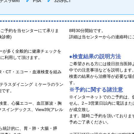
3テスラMRI
PSA
320列CT
のご予約を当センターにて承りま
8時30分開始です。
険診療)
詳細は当センターからの連絡時に
。
ターが多く全般的に健康チェックを
●検査結果の説明方法
的に利用して頂けます。
ご希望される方には後日担当医師
中での注意事項などを説明します
R・CT・エコー・血液検査を組み
検査の結果から治療等が必要な場
す。
テラスダイニング ミケーラのラン
※予約に関する諸注意
能です。
※インターネットでのご予約は、
A検査、心臓エコー、血圧脈波・胸
せん。2～3営業日以内に電話ま
クスインデックス、View39(アレル
が成立致し
ます。随時ご予約を頂いておりま
予めご了承ください。
ら統計的に、胃・肺・大腸・膵