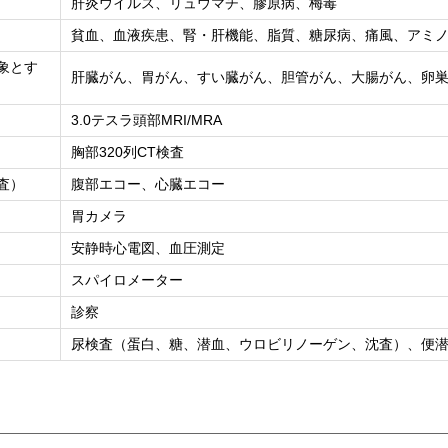
肝炎ウイルス、リュウマチ、膠原病、梅毒
貧血、血液疾患、腎・肝機能、脂質、糖尿病、痛風、アミ
象とす
肝臓がん、胃がん、すい臓がん、胆管がん、大腸がん、卵
3.0テスラ頭部MRI/MRA
胸部320列CT検査
査）
腹部エコー、心臓エコー
胃カメラ
安静時心電図、血圧測定
スパイロメーター
診察
尿検査（蛋白、糖、潜血、ウロビリノーゲン、沈査）、便