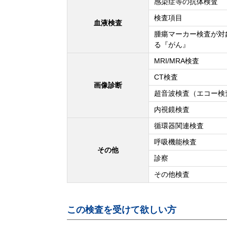
感染症等の抗体検査
検査項目
血液検査
腫瘍マーカー検査が対
る『がん』
MRI/MRA検査
CT検査
画像診断
超音波検査（エコー検
内視鏡検査
循環器関連検査
呼吸機能検査
その他
診察
その他検査
この検査を受けて欲しい方