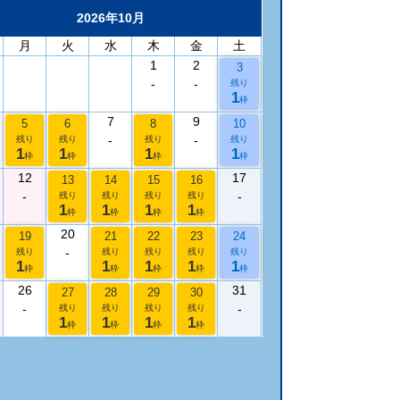
2026年10月
月
火
水
木
金
土
1
2
3
-
-
残り
1
枠
7
9
5
6
8
10
-
-
残り
残り
残り
残り
1
1
1
1
枠
枠
枠
枠
12
17
13
14
15
16
-
-
残り
残り
残り
残り
1
1
1
1
枠
枠
枠
枠
20
19
21
22
23
24
-
残り
残り
残り
残り
残り
1
1
1
1
1
枠
枠
枠
枠
枠
26
31
27
28
29
30
-
-
残り
残り
残り
残り
1
1
1
1
枠
枠
枠
枠