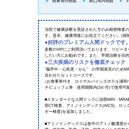
経鼻胃内視鏡
経口胃内視鏡
当院で健康診断を受診された方のみ精密検査
す。是非、健康増進にお役立てください。(保
●好評のプレミアム人間ドックです
多数のVIPにご利用頂いております。リピー
したい方にお勧めです。また、早期治療を目
●三大疾病のリスクを徹底チェック
”脳卒中・心疾患・がん” の早期発見のためM
合わせたセットコースです。
♪お食事券付き ロイヤルパインズホテル浦和/
チビュッフェ券 使用期限内(3か月)で使用可
■スタンダードな人間ドックに頭部MRI・MR
部CT検査、アミノインデックス(AICS)、ロッ
ギー検査)を追加しました。
■アミノインデックスは血中のアミノ酸濃度か