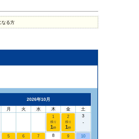
になる方
2026年10月
月
火
水
木
金
土
3
1
2
-
残り
残り
1
1
枠
枠
8
5
6
7
9
10