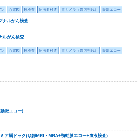
ゲン
心電図
尿検査
便潜血検査
胃カメラ（胃内視鏡）
腹部エコー
グナルがん検査
ナルがん検査
ゲン
心電図
尿検査
便潜血検査
胃カメラ（胃内視鏡）
腹部エコー
頸動脈エコー)
ア脳ドック(頭部MRI・MRA+頸動脈エコー+血液検査)