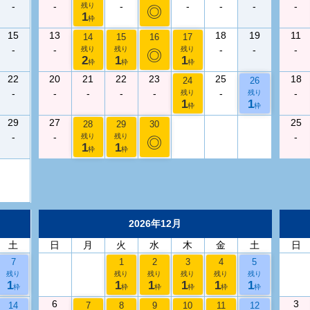
-
-
-
-
-
-
-
残り
◎
1
枠
15
13
18
19
11
14
15
16
17
-
-
-
-
-
残り
残り
残り
◎
2
1
1
枠
枠
枠
22
20
21
22
23
25
18
24
26
-
-
-
-
-
-
-
残り
残り
1
1
枠
枠
29
27
25
28
29
30
-
-
-
残り
残り
◎
1
1
枠
枠
2026年12月
土
日
月
火
水
木
金
土
日
7
1
2
3
4
5
残り
残り
残り
残り
残り
残り
1
1
1
1
1
1
枠
枠
枠
枠
枠
枠
6
3
14
7
8
9
10
11
12