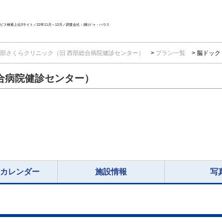
ス検索上位3サイト／22年11月～12月／調査会社：(株)ドゥ・ハウス
部さくらクリニック（旧 西部総合病院健診センター）
プラン一覧
脳ドックⅡ
合病院健診センター）
況カレンダー
施設情報
写