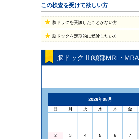
この検査を受けて欲しい方
脳ドックを受診したことがない方
脳ドックを定期的に受診したい方
脳ドックⅡ(頭部MRI・MR
2026年08月
日
月
火
水
木
金
2
3
4
5
6
7