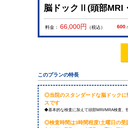
脳ドックⅡ(頭部MRI
66,000
円
600
料金：
（税込）
このプランの特長
◎当院のスタンダードな脳ドックに
スです
◆基本的な検査に加えて頭部MRI/MRA検査
◎検査時間は3時間程度!土曜日の受