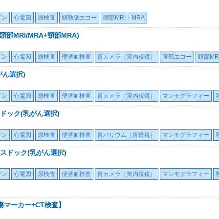
ゲン
心電図
尿検査
頸動脈エコー
頭部MRI・MRA
部MRI/MRA+頸部MRA)
ゲン
心電図
尿検査
便潜血検査
胃カメラ（胃内視鏡）
腹部エコー
頭部MR
ん選択)
ゲン
心電図
尿検査
便潜血検査
胃カメラ（胃内視鏡）
マンモグラフィー
ドック(乳がん選択)
ゲン
心電図
尿検査
便潜血検査
胃バリウム（胃透視）
マンモグラフィー
スドック(乳がん選択)
ゲン
心電図
尿検査
便潜血検査
胃カメラ（胃内視鏡）
マンモグラフィー
瘍マーカー+CT検査】