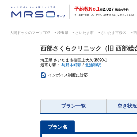
予約数No.1
2,027
※
施設の予約
※「年間予約数」のヒアリング調査 個人向け人間ドック予約サービ
人間ドックのマーソTOP
埼玉県
さいたま市
さいたま市桜区
西
西部さくらクリニック（旧 西部総
埼玉県
さいたま市桜区上大久保890-1
最寄り駅：
与野本町駅
/
北浦和駅
インボイス制度に対応
プラン一覧
空き状