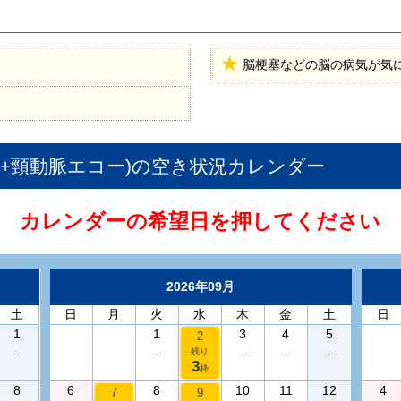
脳梗塞などの脳の病気が気
A+頸動脈エコー)
の空き状況カレンダー
カレンダーの希望日を押してください
2026年09月
土
日
月
火
水
木
金
土
日
1
1
3
4
5
2
-
-
-
-
-
残り
3
枠
8
6
8
10
11
12
4
7
9