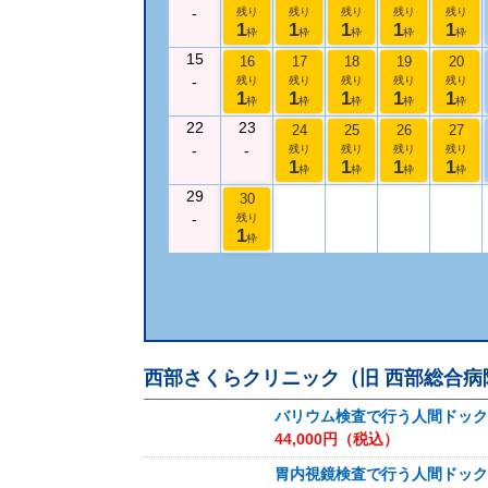
-
残り
残り
残り
残り
残り
1
1
1
1
1
枠
枠
枠
枠
枠
15
16
17
18
19
20
-
残り
残り
残り
残り
残り
1
1
1
1
1
枠
枠
枠
枠
枠
22
23
24
25
26
27
-
-
残り
残り
残り
残り
1
1
1
1
枠
枠
枠
枠
29
30
-
残り
1
枠
西部さくらクリニック（旧 西部総合病
バリウム検査で行う人間ドック
44,000
円（税込）
胃内視鏡検査で行う人間ドック