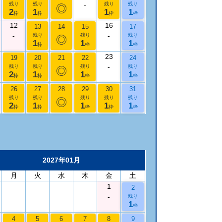
-
残り
残り
残り
残り
◎
2
1
1
1
枠
枠
枠
枠
12
16
13
14
15
17
-
-
残り
残り
残り
◎
1
1
1
枠
枠
枠
23
19
20
21
22
24
-
残り
残り
残り
残り
◎
2
1
1
1
枠
枠
枠
枠
26
27
28
29
30
31
残り
残り
残り
残り
残り
◎
2
1
1
1
1
枠
枠
枠
枠
枠
2027年01月
月
火
水
木
金
土
1
2
-
残り
1
枠
4
5
6
7
8
9