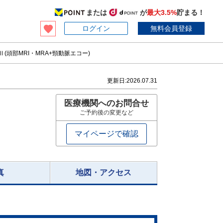
または
が
最大3.5%
貯まる！
ログイン
無料会員登録
(頭部MRI・MRA+頸動脈エコー)
更新日:
2026.07.31
医療機関へのお問合せ
ご予約後の変更など
マイページで確認
真
地図・アクセス