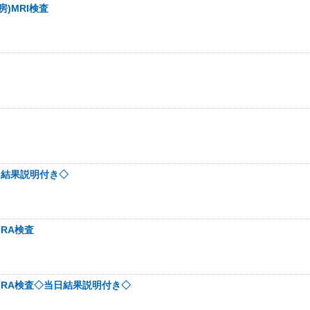
房)MRI検査
当日結果説明付き◇
MRA検査
動脈MRA検査◇当日結果説明付き◇