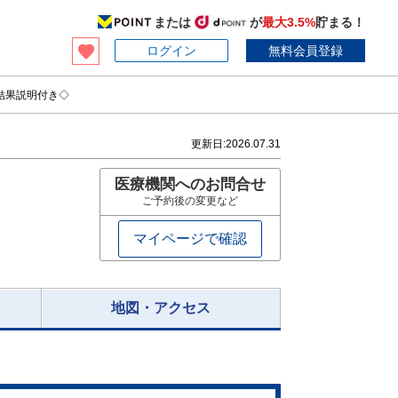
または
が
最大3.5%
貯まる！
ログイン
無料会員登録
日結果説明付き◇
更新日:
2026.07.31
医療機関へのお問合せ
ご予約後の変更など
マイページで確認
地図・アクセス