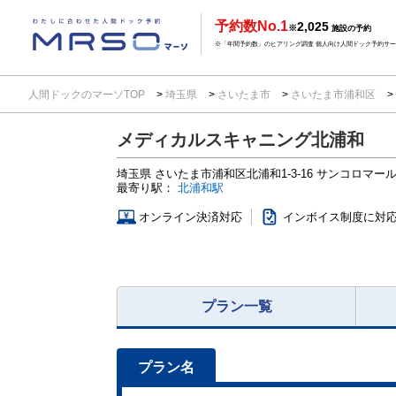
予約数No.1
2,025
※
施設の予約
※「年間予約数」のヒアリング調査 個人向け人間ドック予約サービ
人間ドックのマーソTOP
埼玉県
さいたま市
さいたま市浦和区
メディカルスキャニング北浦和
埼玉県
さいたま市浦和区北浦和1-3-16
サンコロマール
最寄り駅：
北浦和駅
オンライン決済対応
インボイス制度に対
プラン一覧