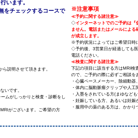
を行います。
※注意事項
無をチェックするコースで
≪予約に関する諸注意≫
◇
インターネットでのご予約は『
ません。電話またはメールによる
が成立します。
※予約状況によってはご希望日時
◇予約後、3営業日が経過しても
電話ください。
≪検査に関する諸注意≫
下記の項目に該当する方はMRI
から説明させて頂きます。
ので、ご予約の際に必ずご相談を
・心臓ペースメーカー、除細動器
・体内に脳動脈瘤クリップや人工
少ないです。
・入墨をされている方(まゆなども
チームがしっかりと検査・診断をし
・妊娠している方、あるいは妊娠
・服用中の薬のある方は、かかり
MRIがございます。ご希望の方