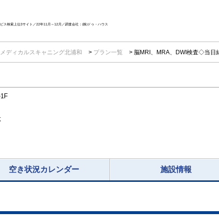
ス検索上位3サイト／22年11月～12月／調査会社：(株)ドゥ・ハウス
メディカルスキャニング北浦和
プラン一覧
脳MRI、MRA、DWI検査◇当
1F
応
空き状況カレンダー
施設情報