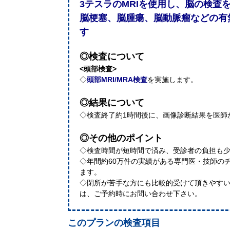
3テスラのMRIを使用し、脳の検査
脳梗塞、脳腫瘍、脳動脈瘤などの有
す
◎検査について
<頭部検査>
◇
頭部MRI/MRA検査
を実施します。
◎結果について
◇検査終了約1時間後に、画像診断結果を医師
◎その他のポイント
◇検査時間が短時間で済み、受診者の負担も
◇年間約60万件の実績がある専門医・技師の
ます。
◇閉所が苦手な方にも比較的受けて頂きやすい
は、ご予約時にお問い合わせ下さい。
このプランの検査項目