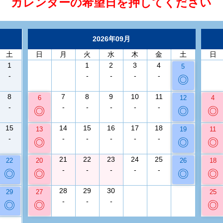
カレンダーの希望日を押してください
2026年09月
土
日
月
火
水
木
金
土
日
1
1
2
3
4
5
-
-
-
-
-
◎
8
7
8
9
10
11
6
12
4
-
-
-
-
-
-
◎
◎
◎
15
14
15
16
17
18
13
19
11
-
-
-
-
-
-
◎
◎
◎
21
22
23
24
25
22
20
26
18
-
-
-
-
-
◎
◎
◎
◎
28
29
30
29
27
25
-
-
-
◎
◎
◎