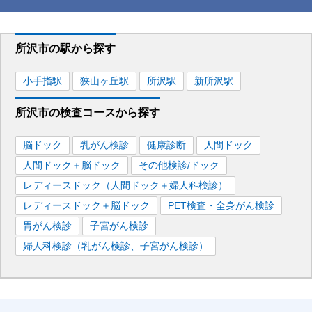
所沢市
の駅から
探す
小手指
駅
狭山ヶ丘
駅
所沢
駅
新所沢
駅
所沢市
の
検査コースから探す
脳ドック
乳がん検診
健康診断
人間ドック
人間ドック＋脳ドック
その他検診/ドック
レディースドック（人間ドック＋婦人科検診）
レディースドック＋脳ドック
PET検査・全身がん検診
胃がん検診
子宮がん検診
婦人科検診（乳がん検診、子宮がん検診）