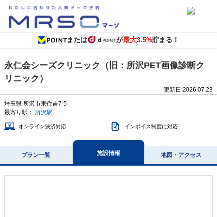
または
が
最大3.5%
貯まる！
永仁会シーズクリニック（旧：所沢PET画像診断ク
リニック）
更新日:
2026.07.23
埼玉県
所沢市東住吉7-5
最寄り駅：
所沢駅
オンライン決済対応
インボイス制度に対応
施設情報
プラン一覧
地図・アクセス