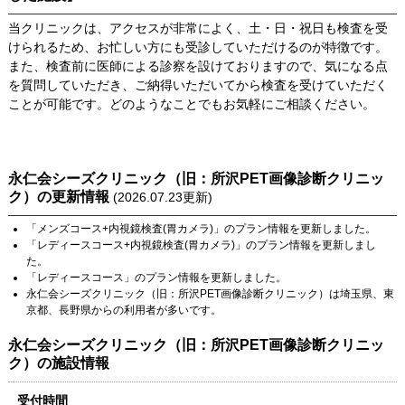
当クリニックは、アクセスが非常によく、土・日・祝日も検査を受
けられるため、お忙しい方にも受診していただけるのが特徴です。
また、検査前に医師による診察を設けておりますので、気になる点
を質問していただき、ご納得いただいてから検査を受けていただく
ことが可能です。どのようなことでもお気軽にご相談ください。
永仁会シーズクリニック（旧：所沢PET画像診断クリニッ
ク）
の更新情報
(
2026.07.23
更新)
「
メンズコース+内視鏡検査(胃カメラ)
」のプラン情報を更新しました。
「
レディースコース+内視鏡検査(胃カメラ)
」のプラン情報を更新しまし
た。
「
レディースコース
」のプラン情報を更新しました。
永仁会シーズクリニック（旧：所沢PET画像診断クリニック）
は
埼玉県
、
東
京都
、
長野県
からの利用者が多いです。
永仁会シーズクリニック（旧：所沢PET画像診断クリニッ
ク）
の施設情報
受付時間