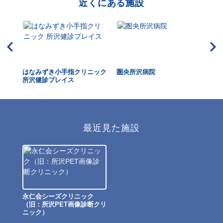
近くにある施設
はなみずき小手指クリニック
圏央所沢病院
ワ
所沢健診プレイス
最近見た施設
永仁会シーズクリニック
（旧：所沢PET画像診断クリ
ニック）