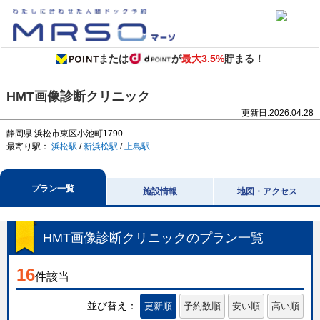
または
が
最大3.5%
貯まる！
HMT画像診断クリニック
更新日:
2026.04.28
静岡県
浜松市東区小池町1790
最寄り駅：
浜松駅
/
新浜松駅
/
上島駅
プラン一覧
施設情報
地図・アクセス
HMT画像診断クリニック
のプラン一覧
16
件該当
並び替え：
更新順
予約数順
安い順
高い順