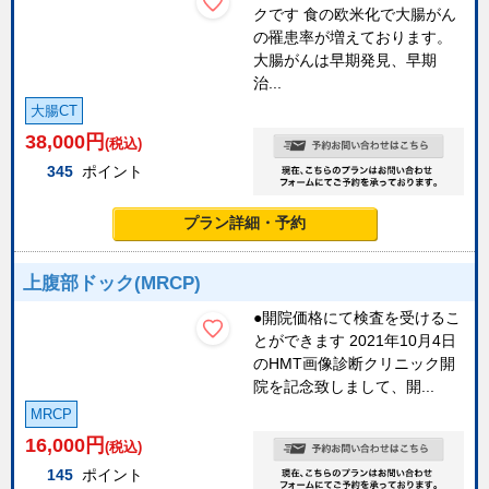
クです 食の欧米化で大腸がん
の罹患率が増えております。
大腸がんは早期発見、早期
治...
大腸CT
38,000
円
(税込)
345
ポイント
プラン詳細・予約
上腹部ドック(MRCP)
●開院価格にて検査を受けるこ
とができます 2021年10月4日
のHMT画像診断クリニック開
院を記念致しまして、開...
MRCP
16,000
円
(税込)
145
ポイント