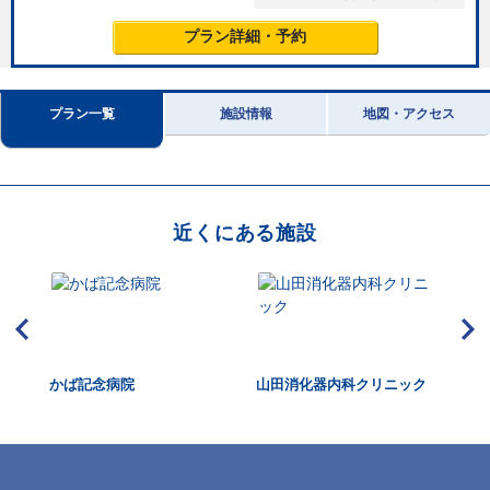
プラン詳細・予約
プラン一覧
施設情報
地図・アクセス
近くにある施設
かば記念病院
山田消化器内科クリニック
な