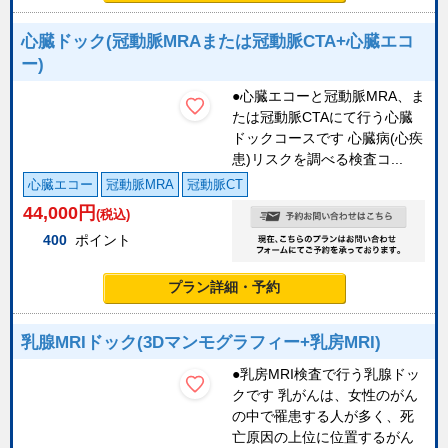
心臓ドック(冠動脈MRAまたは冠動脈CTA+心臓エコ
ー)
●心臓エコーと冠動脈MRA、ま
たは冠動脈CTAにて行う心臓
ドックコースです 心臓病(心疾
患)リスクを調べる検査コ...
心臓エコー
冠動脈MRA
冠動脈CT
44,000
円
(税込)
400
ポイント
プラン詳細・予約
乳腺MRIドック(3Dマンモグラフィー+乳房MRI)
●乳房MRI検査で行う乳腺ドッ
クです 乳がんは、女性のがん
の中で罹患する人が多く、死
亡原因の上位に位置するがん