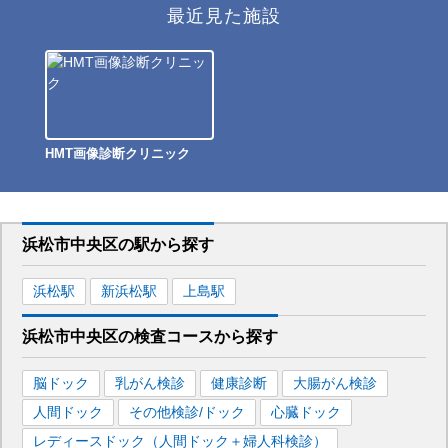
最近見た施設
HMT画像診断クリニック
浜松市中央区
の駅から
探す
浜松
駅
新浜松
駅
上島
駅
浜松市中央区
の
検査コースから探す
脳ドック
乳がん検診
健康診断
大腸がん検診
人間ドック
その他検診/ドック
心臓ドック
レディースドック（人間ドック＋婦人科検診）