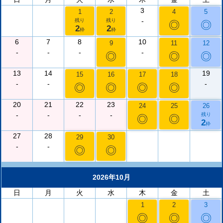
3
1
2
4
5
-
残り
残り
◎
◎
2
2
枠
枠
6
7
8
10
9
11
12
-
-
-
-
◎
◎
◎
13
14
19
15
16
17
18
-
-
-
◎
◎
◎
◎
20
21
22
23
24
25
26
-
-
-
-
残り
◎
◎
2
枠
27
28
29
30
-
-
◎
◎
2026年10月
日
月
火
水
木
金
土
1
2
3
◎
◎
◎