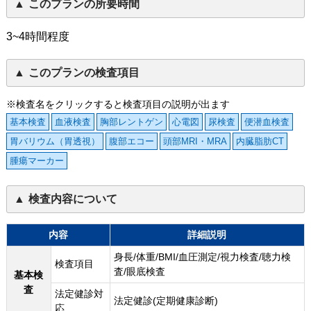
このプランの所要時間
3~4時間程度
このプランの検査項目
※検査名をクリックすると検査項目の説明が出ます
基本検査
血液検査
胸部レントゲン
心電図
尿検査
便潜血検査
胃バリウム（胃透視）
腹部エコー
頭部MRI・MRA
内臓脂肪CT
腫瘍マーカー
検査内容について
内容
詳細説明
身長/体重/BMI/血圧測定/視力検査/聴力検
検査項目
査/眼底検査
基本検
査
法定健診対
法定健診(定期健康診断)
応