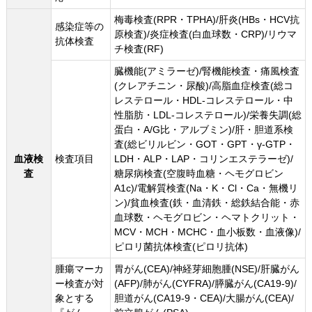
梅毒検査(RPR・TPHA)/肝炎(HBs・HCV抗
感染症等の
原検査)/炎症検査(白血球数・CRP)/リウマ
抗体検査
チ検査(RF)
臓機能(アミラーゼ)/腎機能検査・痛風検査
(クレアチニン・尿酸)/高脂血症検査(総コ
レステロール・HDL-コレステロール・中
性脂肪・LDL-コレステロール)/栄養失調(総
蛋白・A/G比・アルブミン)/肝・胆道系検
査(総ビリルビン・GOT・GPT・γ-GTP・
血液検
検査項目
LDH・ALP・LAP・コリンエステラーゼ)/
査
糖尿病検査(空腹時血糖・ヘモグロビン
A1c)/電解質検査(Na・K・Cl・Ca・無機リ
ン)/貧血検査(鉄・血清鉄・総鉄結合能・赤
血球数・ヘモグロビン・ヘマトクリット・
MCV・MCH・MCHC・血小板数・血液像)/
ピロリ菌抗体検査(ピロリ抗体)
腫瘍マーカ
胃がん(CEA)/神経芽細胞腫(NSE)/肝臓がん
ー検査が対
(AFP)/肺がん(CYFRA)/膵臓がん(CA19-9)/
象とする
胆道がん(CA19-9・CEA)/大腸がん(CEA)/