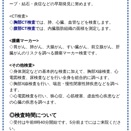
ープ・結石・炎症などの早期発見に努めます。
<CT検査>
◇
胸部CT検査
では、肺、心臓、血管などを検査します。
◇
腹部CT検査
では、内臓脂肪組織の面積を測定します。
<腫瘍マーカー>
◇胃がん、肺がん、大腸がん、すい臓がん、前立腺がん、肝
臓がんのリスクを調べる腫瘍マーカー検査です。
<その他検査>
◇身体測定などの基本的な検査に加えて、胸部X線検査、心
電図検査、尿検査などを行い全身を総合的に調べます。
◇胸部X線検査を行い、喘息・慢性閉塞性肺疾患などを調べ
ます。
◇心電図検査を行い、狭心症、心筋梗塞、虚血性心疾患など
の心臓の疾患を調べます。
◎検査時間について
◇受付は午前8時40分開始です。5分前までにはご来院くださ
い。