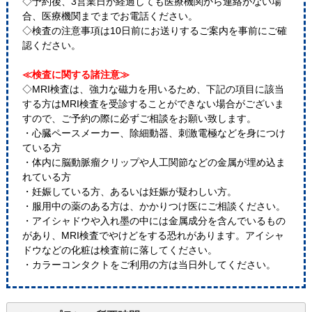
◇予約後、3営業日が経過しても医療機関から連絡がない場
合、医療機関までまでお電話ください。
◇検査の注意事項は10日前にお送りするご案内を事前にご確
認ください。
≪検査に関する諸注意≫
◇MRI検査は、強力な磁力を用いるため、下記の項目に該当
する方はMRI検査を受診することができない場合がございま
すので、ご予約の際に必ずご相談をお願い致します。
・心臓ペースメーカー、除細動器、刺激電極などを身につけ
ている方
・体内に脳動脈瘤クリップや人工関節などの金属が埋め込ま
れている方
・妊娠している方、あるいは妊娠が疑わしい方。
・服用中の薬のある方は、かかりつけ医にご相談ください。
・アイシャドウや入れ墨の中には金属成分を含んでいるもの
があり、MRI検査でやけどをする恐れがあります。アイシャ
ドウなどの化粧は検査前に落してください。
・カラーコンタクトをご利用の方は当日外してください。