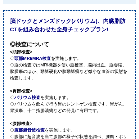
脳ドックとメンズドック(バリウム)、内臓脂肪
CTを組み合わせた全身チェックプラン!
◎検査について
<頭部検査>
◇
頭部MRI/MRA検査
を実施します。
◇脳の検査ではMRI機器を使い脳梗塞、脳内出血、脳委縮、
脳腫瘍のほか、動脈硬化や脳動脈瘤など微小な血管の状態を
検査します。
<胃部検査>
◇
バリウム検査
を実施します。
◇バリウムを飲んで行う胃のレントゲン検査です。胃がん、
胃潰瘍、十二指腸潰瘍などの発見に有用です。
<腹部検査>
◇
腹部超音波検査
を実施します。
◇腹部に超音波を当て腹部の様子や状態を調べ、腫瘍・ポリ