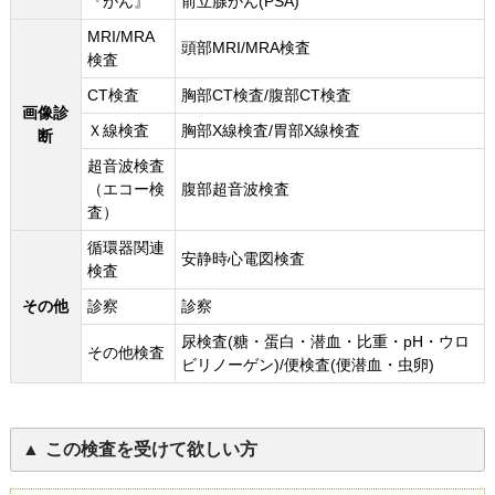
『がん』
前立腺がん(PSA)
MRI/MRA
頭部MRI/MRA検査
検査
CT検査
胸部CT検査/腹部CT検査
画像診
Ｘ線検査
胸部X線検査/胃部X線検査
断
超音波検査
（エコー検
腹部超音波検査
査）
循環器関連
安静時心電図検査
検査
その他
診察
診察
尿検査(糖・蛋白・潜血・比重・pH・ウロ
その他検査
ビリノーゲン)/便検査(便潜血・虫卵)
この検査を受けて欲しい方