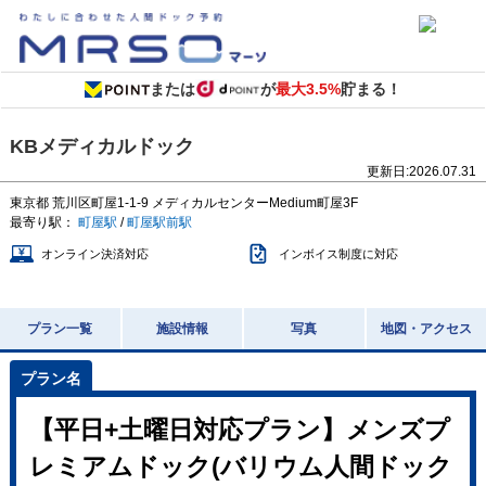
または
が
最大3.5%
貯まる！
KBメディカルドック
更新日:
2026.07.31
東京都
荒川区町屋1-1-9
メディカルセンターMedium町屋3F
最寄り駅：
町屋駅
/
町屋駅前駅
オンライン決済対応
インボイス制度に対応
プラン一覧
施設情報
写真
地図・アクセス
【平日+土曜日対応プラン】メンズプ
レミアムドック(バリウム人間ドック