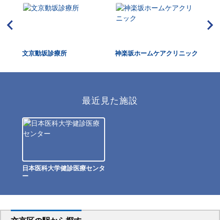
ック
文京動坂診療所
神楽坂ホームケアクリニック
似
最近見た施設
日本医科大学健診医療センタ
ー