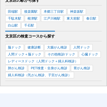
文京区
の駅から
探す
田端
駅
後楽園
駅
本郷三丁目
駅
神楽坂
駅
千駄木
駅
根津
駅
江戸川橋
駅
東大前
駅
春日
駅
白山
駅
千石
駅
文京区
の
検査コースから探す
脳ドック
健康診断
大腸がん検診
人間ドック
人間ドック＋脳ドック
その他検診/ドック
心臓ドック
レディースドック（人間ドック＋婦人科検診）
肺がん検診
PET検査・全身がん検診
胃がん検診
婦人科検診（乳がん検診、子宮がん検診）