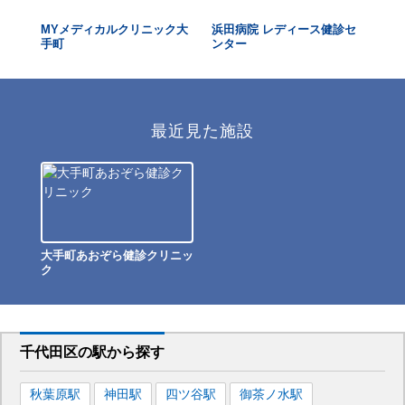
MYメディカルクリニック大
浜田病院 レディース健診セ
東
手町
ンター
ク 
最近見た施設
大手町あおぞら健診クリニッ
ク
千代田区
の駅から
探す
秋葉原
駅
神田
駅
四ツ谷
駅
御茶ノ水
駅