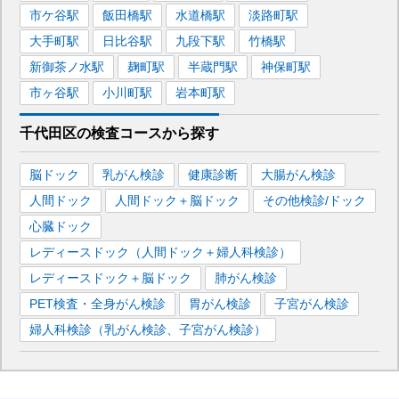
市ケ谷
駅
飯田橋
駅
水道橋
駅
淡路町
駅
大手町
駅
日比谷
駅
九段下
駅
竹橋
駅
新御茶ノ水
駅
麹町
駅
半蔵門
駅
神保町
駅
市ヶ谷
駅
小川町
駅
岩本町
駅
千代田区
の
検査コースから探す
脳ドック
乳がん検診
健康診断
大腸がん検診
人間ドック
人間ドック＋脳ドック
その他検診/ドック
心臓ドック
レディースドック（人間ドック＋婦人科検診）
レディースドック＋脳ドック
肺がん検診
PET検査・全身がん検診
胃がん検診
子宮がん検診
婦人科検診（乳がん検診、子宮がん検診）