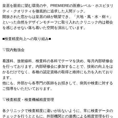
皇居を眼前に望む環境の中、PREMIEREの医療レベル・ホスピタリ
ティ・クオリティを徹底的に追求した人間ドック。
開放された窓からは皇居の緑が眺望でき、「大地・風・水・樹々」
といった自然をデザインモチーフに取り入れたクリニック内は都会
を感じさせない落ち着いた空間を演出しています。
■検査精度向上への取り組み■
▽院内勉強会
看護科、放射線科、検査科の各科でテーマを決め、毎月内部研修会
を行っております。内部研修会に参加することで、技術の向上をは
かるだけでなく、各種の認定資格の取得と維持にも力を入れており
ます。
他にも、外部から各専門の医師をお招きして、病気や検査に対する
ご指導をいただいております。
▽検査精度・検査機械精度管理
各クリニックで検査精度に違いが出ないように、常に検査データの
チェックを行うとともに、外部機関との連携による精度管理を行っ