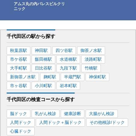
アムス丸の内パレスビルクリ
ニック
千代田区
の駅から
探す
秋葉原
駅
神田
駅
四ツ谷
駅
御茶ノ水
駅
市ケ谷
駅
飯田橋
駅
水道橋
駅
淡路町
駅
大手町
駅
日比谷
駅
九段下
駅
竹橋
駅
新御茶ノ水
駅
麹町
駅
半蔵門
駅
神保町
駅
市ヶ谷
駅
小川町
駅
岩本町
駅
千代田区
の
検査コースから探す
脳ドック
乳がん検診
健康診断
大腸がん検診
人間ドック
人間ドック＋脳ドック
その他検診/ドック
心臓ドック