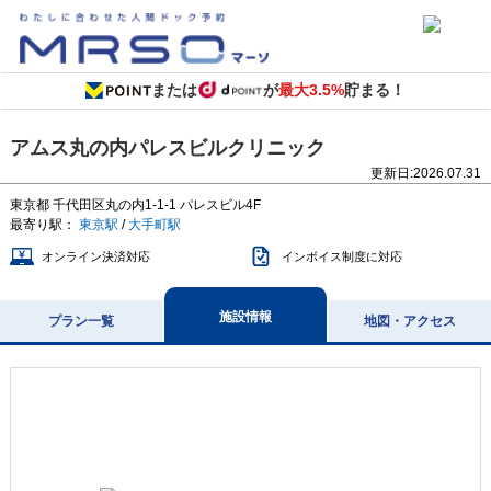
または
が
最大3.5%
貯まる！
アムス丸の内パレスビルクリニック
更新日:
2026.07.31
東京都
千代田区丸の内1-1-1
パレスビル4F
最寄り駅：
東京駅
/
大手町駅
オンライン決済対応
インボイス制度に対応
施設情報
プラン一覧
地図・アクセス