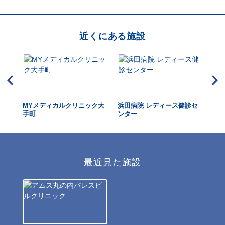
近くにある施設
ク
MYメディカルクリニック大
浜田病院 レディース健診セ
東
手町
ンター
ク 
最近見た施設