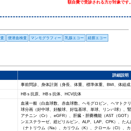
額自費で受診される方が対象です。​
検査
便潜血検査
マンモグラフィー
乳腺エコー
経膣エコー
詳細説明
事前問診、身体計測（身長、体重、標準体重、BMI、体組
HBｓ抗原、HBｓ抗体、HCV抗体
血液一般（白血球数、赤血球数、ヘモグロビン、ヘマトクリッ
球分画（好中球、好酸球、好塩基球、単球、リンパ球）、腎
アチニン（Cr）、eGFR）、肝臓・胆嚢機能（AST（GOT）
ンエステラーゼ、総ビリルビン、ALP、LAP、CPK）、た
（ナトリウム（Na）、カリウム（K）、クロール（Cl）、