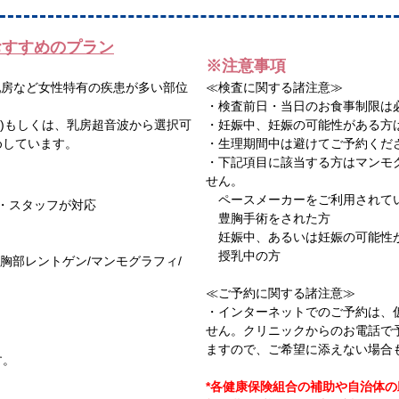
おすすめのプラン
※注意事項​
乳房など女性特有の疾患が多い部位
≪検査に関する諸注意≫​
・検査前日・当日のお食事制限は
向)もしくは、乳房超音波から選択可
・妊娠中、妊娠の可能性がある方
めしています。
・生理期間中は避けてご予約くださ
・下記項目に該当する方はマンモ
せん。​
ペースメーカーをご利用されてい
・スタッフが対応
豊胸手術をされた方​
妊娠中、あるいは妊娠の可能性が
授乳中の方​
胸部レントゲン/マンモグラフィ/
≪ご予約に関する諸注意≫​
・インターネットでのご予約は、
せん。クリニックからのお電話で
ますので、ご希望に添えない場合
ます。
​
*各健康保険組合の補助や自治体