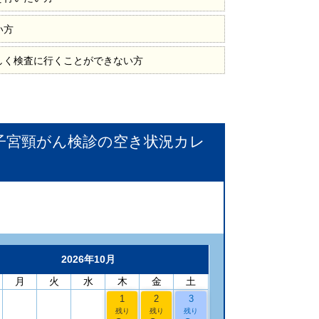
い方
しく検査に行くことができない方
子宮頸がん検診
の空き状況カレ
2026年10月
月
火
水
木
金
土
1
2
3
残り
残り
残り