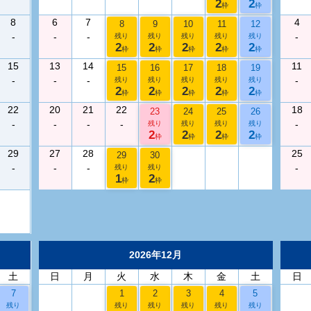
2
2
枠
枠
8
6
7
4
8
9
10
11
12
-
-
-
-
残り
残り
残り
残り
残り
2
2
2
2
2
枠
枠
枠
枠
枠
15
13
14
11
15
16
17
18
19
-
-
-
-
残り
残り
残り
残り
残り
2
2
2
2
2
枠
枠
枠
枠
枠
22
20
21
22
18
23
24
25
26
-
-
-
-
-
残り
残り
残り
残り
2
2
2
2
枠
枠
枠
枠
29
27
28
25
29
30
-
-
-
-
残り
残り
1
2
枠
枠
2026年12月
土
日
月
火
水
木
金
土
日
7
1
2
3
4
5
残り
残り
残り
残り
残り
残り