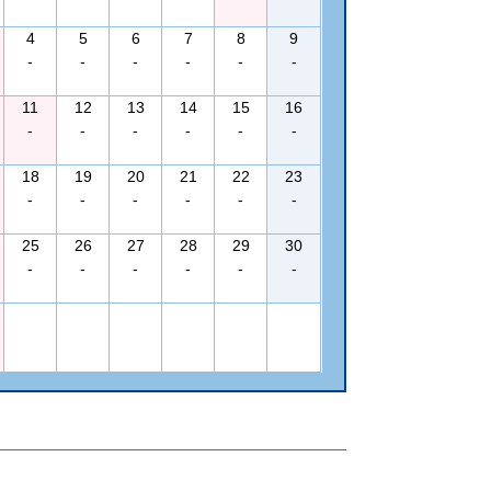
4
5
6
7
8
9
-
-
-
-
-
-
11
12
13
14
15
16
-
-
-
-
-
-
18
19
20
21
22
23
-
-
-
-
-
-
25
26
27
28
29
30
-
-
-
-
-
-