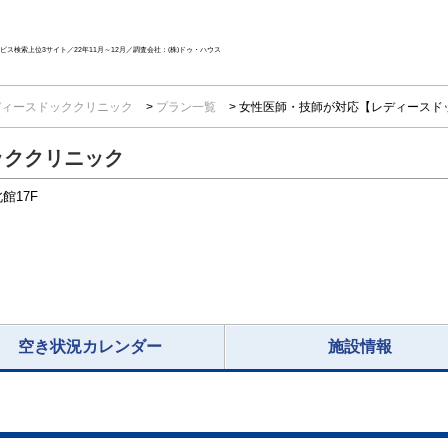
ス検索上位3サイト／22年11月～12月／調査会社：(株)ドゥ・ハウス
ディースドッククリニック
プラン一覧
女性医師・技師が対応【レディースド
ッククリニック
17F​
空き状況カレンダー
施設情報