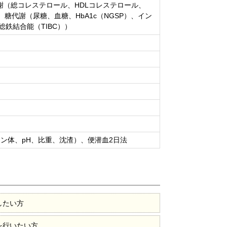
謝（総コレステロール、HDLコレステロール、
、糖代謝（尿糖、血糖、HbA1c（NGSP）、イン
総鉄結合能（TIBC））
ン体、pH、比重、沈渣）、便潜血2日法
したい方
を行いたい方