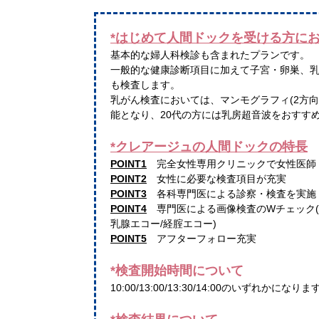
*はじめて人間ドックを受ける方に
基本的な婦人科検診も含まれたプランです。
一般的な健康診断項目に加えて子宮・卵巣、
も検査します。
乳がん検査においては、マンモグラフィ(2方
能となり、20代の方には乳房超音波をおすす
*クレアージュの人間ドックの特長
POINT1
完全女性専用クリニックで女性医師
POINT2
女性に必要な検査項目が充実
POINT3
各科専門医による診察・検査を実施
POINT4
専門医による画像検査のWチェック(
乳腺エコー/経腟エコー)
POINT5
アフターフォロー充実
*検査開始時間について
10:00/13:00/13:30/14:00のいずれかになり