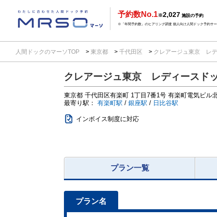
予約数No.1
2,027
※
施設の予約
※「年間予約数」のヒアリング調査 個人向け人間ドック予約サービ
人間ドックのマーソTOP
東京都
千代田区
クレアージュ東京 レ
クレアージュ東京 レディースド
東京都
千代田区有楽町
1丁目7番1号 有楽町電気ビル北館
最寄り駅：
有楽町駅
/
銀座駅
/
日比谷駅
インボイス制度に対応
プラン一覧