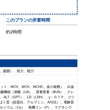
​
このプランの所要時間
約2時間
成、腹囲）、視力、聴力
ト、MCV、MCH、MCHC、血小板数）、白血
臓機能（尿酸（UA）、尿素窒素（BUN）、クレ
、ALT（GPT）、LD（LDH）、γ－ＧＴＰ、コリ
んぱく質（総蛋白、アルブミン、A/G比）、電解質
カルシウム（Ca）、無機リン（P）、マグネシウ