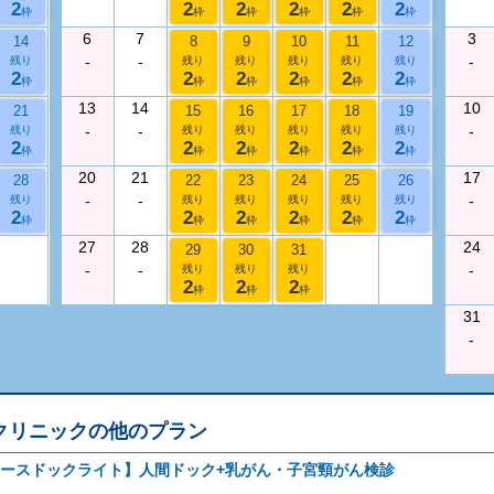
2
2
2
2
2
2
枠
枠
枠
枠
枠
枠
6
7
3
14
8
9
10
11
12
-
-
-
残り
残り
残り
残り
残り
残り
2
2
2
2
2
2
枠
枠
枠
枠
枠
枠
13
14
10
21
15
16
17
18
19
-
-
-
残り
残り
残り
残り
残り
残り
2
2
2
2
2
2
枠
枠
枠
枠
枠
枠
20
21
17
28
22
23
24
25
26
-
-
-
残り
残り
残り
残り
残り
残り
2
2
2
2
2
2
枠
枠
枠
枠
枠
枠
27
28
24
29
30
31
-
-
-
残り
残り
残り
2
2
2
枠
枠
枠
31
-
クリニック
の他のプラン
ースドックライト】人間ドック+乳がん・子宮頸がん検診