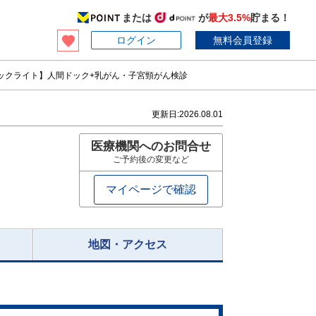
または
が
最大3.5%
貯まる！
ログイン
無料会員登録
ックライト】人間ドック+乳がん・子宮頸がん検診
更新日:
2026.08.01
医療機関へのお問合せ
ご予約後の変更など
マイページで確認
地図・アクセス