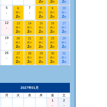
2
2
2
枠
枠
枠
5
7
6
8
9
10
-
-
残り
残り
残り
残り
2
2
2
2
枠
枠
枠
枠
12
13
14
15
16
17
-
残り
残り
残り
残り
残り
2
2
2
2
2
枠
枠
枠
枠
枠
19
20
21
22
23
24
-
残り
残り
残り
残り
残り
2
2
2
2
2
枠
枠
枠
枠
枠
26
27
28
29
30
31
-
残り
残り
残り
残り
残り
2
2
2
2
2
枠
枠
枠
枠
枠
2027年01月
月
火
水
木
金
土
1
2
-
-