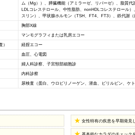
ム（Mg））、膵臓機能（アミラーゼ、リパーゼ）、脂質代
LDLコレステロール、中性脂肪、nonHDLコレステロール）
スリン）、甲状腺ホルモン（TSH、FT4、FT3）、鉄代謝（
胸部X線
マンモグラフィまたは乳房エコー
査）
経腟エコー
血圧、心電図
婦人科診察、子宮頸部細胞診
内科診察
尿検査（蛋白、ウロビリノーゲン、潜血、ビリルビン、ケト
女性特有の疾患を早期発見
基本的なカラダのチェック