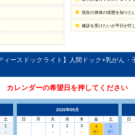
現在の身体の状態を知りた
健診を受けたいが平日が忙
ディースドックライト】人間ドック+乳がん・
カレンダーの希望日を押してください
2026年09月
土
日
月
火
水
木
金
土
日
1
1
2
3
4
5
-
-
-
-
残り
残り