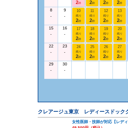
2
2
2
2
枠
枠
枠
枠
8
9
10
11
12
13
-
-
残り
残り
残り
残り
2
2
2
2
枠
枠
枠
枠
15
16
17
18
19
20
-
-
残り
残り
残り
残り
2
2
2
2
枠
枠
枠
枠
22
23
24
25
26
27
-
-
残り
残り
残り
残り
2
2
2
2
枠
枠
枠
枠
29
30
-
-
クレアージュ東京 レディースドック
女性医師・技師が対応【レディ
49,500
円（税込）