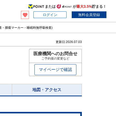
または
が
最大3.5%
貯まる！
ログイン
無料会員登録
査・腫瘍マーカー・睡眠時無呼吸検査)
更新日:
2026.07.03
医療機関へのお問合せ
ご予約後の変更など
マイページで確認
地図・アクセス