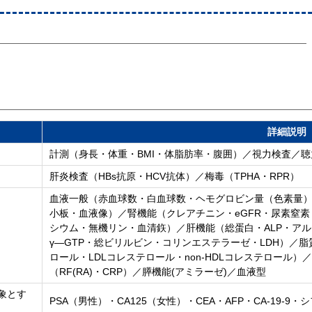
詳細説明
計測（身長・体重・BMI・体脂肪率・腹囲）／視力検査／
肝炎検査（HBs抗原・HCV抗体）／梅毒（TPHA・RPR）
血液一般（赤血球数・白血球数・ヘモグロビン量（色素量）・
小板・血液像）／腎機能（クレアチニン・eGFR・尿素窒
シウム・無機リン・血清鉃）／肝機能（総蛋白・ALP・アルブミ
γ―GTP・総ビリルビン・コリンエステラーゼ・LDH）／
ロール・LDLコレステロール・non-HDLコレステロール）／
（RF(RA)・CRP）／膵機能(アミラーゼ)／血液型
象とす
PSA（男性）・CA125（女性）・CEA・AFP・CA-19-9・