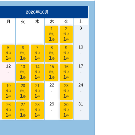
2026年10月
月
火
水
木
金
土
3
1
2
-
残り
残り
1
1
枠
枠
10
5
6
7
8
9
-
残り
残り
残り
残り
残り
1
1
1
1
1
枠
枠
枠
枠
枠
12
17
13
14
15
16
-
-
残り
残り
残り
残り
1
1
1
1
枠
枠
枠
枠
22
24
19
20
21
23
-
-
残り
残り
残り
残り
1
1
1
1
枠
枠
枠
枠
29
31
26
27
28
30
-
-
残り
残り
残り
残り
1
1
1
1
枠
枠
枠
枠