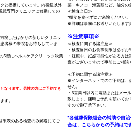
ックと提携しています。内視鏡以外
菜・キノコ・海藻類など、油分の
視鏡専門クリニックに移動しての
≪検査当日≫
*朝食を食べずにご来院ください
※詳細は事前にお送りいたします
※注意事項※
に開院したばかりの新しいクリニッ
、患者様の来院をお待ちしていま
≪検査に関する諸注意≫
・検査当日のお食事制限は必ずお
」の5階にヘルスケアクリニック秋葉
・妊娠中、妊娠可能性がある方は
査がございますので事前にご相談
≪予約に関する諸注意≫
※インターネットでのご予約は、
せん。
イとなります。男性の方はご予約でき
・3営業日以内に電話またはメー
致します。随時ご予約を頂いてお
します。
すので御了承下さい。
*各健康保険組合の補助や自
の結果表のある検査のみ郵送にてご
合は、こちらからの予約はでき