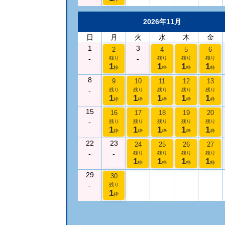
2026年11月
日
月
火
水
木
金
1
3
2
4
5
6
-
-
残り
残り
残り
残り
1
1
1
1
枠
枠
枠
枠
8
9
10
11
12
13
-
残り
残り
残り
残り
残り
1
1
1
1
1
枠
枠
枠
枠
枠
15
16
17
18
19
20
-
残り
残り
残り
残り
残り
1
1
1
1
1
枠
枠
枠
枠
枠
22
23
24
25
26
27
-
-
残り
残り
残り
残り
1
1
1
1
枠
枠
枠
枠
29
30
-
残り
1
枠