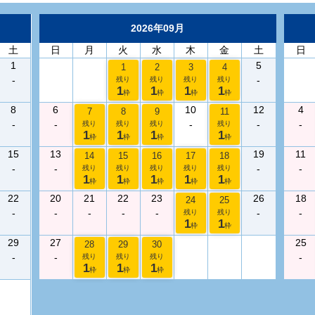
2026年09月
土
日
月
火
水
木
金
土
日
1
5
1
2
3
4
-
-
残り
残り
残り
残り
1
1
1
1
枠
枠
枠
枠
8
6
10
12
4
7
8
9
11
-
-
-
-
-
残り
残り
残り
残り
1
1
1
1
枠
枠
枠
枠
15
13
19
11
14
15
16
17
18
-
-
-
-
残り
残り
残り
残り
残り
1
1
1
1
1
枠
枠
枠
枠
枠
22
20
21
22
23
26
18
24
25
-
-
-
-
-
-
-
残り
残り
1
1
枠
枠
29
27
25
28
29
30
-
-
-
残り
残り
残り
1
1
1
枠
枠
枠