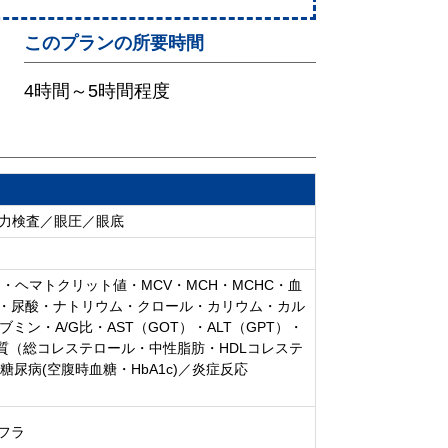
このプランの所要時間
4時間～5時間程度
聴力検査／眼圧／眼底
ヘマトクリット値・MCV・MCH・MCHC・血
素・尿酸・ナトリウム・クロール・カリウム・カル
ン・A/G比・AST（GOT）・ALT（GPT）・
脂質（総コレステロール・中性脂肪・HDLコレステ
糖尿病(空腹時血糖・HbA1c)／炎症反応
シフラ