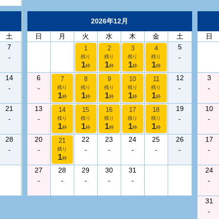
2026年12月
土
日
月
火
水
木
金
土
日
7
5
1
2
3
4
-
-
残り
残り
残り
残り
1
1
1
1
枠
枠
枠
枠
14
6
12
3
7
8
9
10
11
-
-
-
-
残り
残り
残り
残り
残り
1
1
1
1
1
枠
枠
枠
枠
枠
21
13
19
10
14
15
16
17
18
-
-
-
-
残り
残り
残り
残り
残り
1
1
1
1
1
枠
枠
枠
枠
枠
28
20
22
23
24
25
26
17
21
-
-
-
-
-
-
-
-
残り
1
枠
27
28
29
30
31
24
-
-
-
-
-
-
31
-