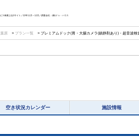
ス検索上位3サイト／22年11月～12月／調査会社：(株)ドゥ・ハウス
秋葉原
プラン一覧
プレミアムドック(胃・大腸カメラ(鎮静剤あり)・超音波検
空き状況カレンダー
施設情報