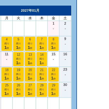
2027年01月
月
火
水
木
金
土
1
2
-
-
9
4
5
6
7
8
-
残り
残り
残り
残り
残り
1
1
1
1
1
枠
枠
枠
枠
枠
11
15
16
12
13
14
-
-
-
残り
残り
残り
1
1
1
枠
枠
枠
23
18
19
20
21
22
-
残り
残り
残り
残り
残り
1
1
1
1
1
枠
枠
枠
枠
枠
30
25
26
27
28
29
-
残り
残り
残り
残り
残り
1
1
1
1
1
枠
枠
枠
枠
枠