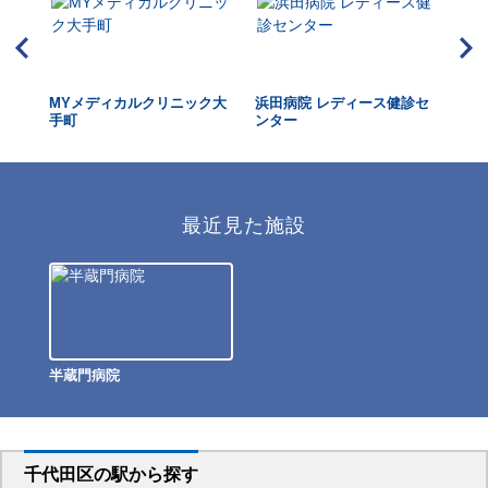
MYメディカルクリニック大
浜田病院 レディース健診セ
東
手町
ンター
ク 
最近見た施設
半蔵門病院
千代田区
の駅から
探す