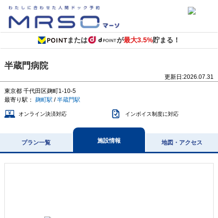
または
が
最大3.5%
貯まる！
半蔵門病院
更新日:
2026.07.31
東京都
千代田区麹町1-10-5
最寄り駅：
麹町駅
/
半蔵門駅
オンライン決済対応
インボイス制度に対応
施設情報
プラン一覧
地図・アクセス