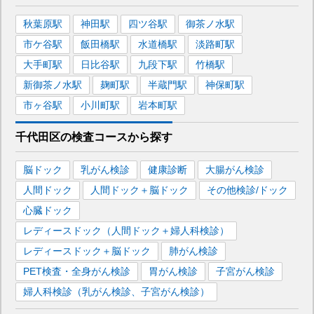
秋葉原
駅
神田
駅
四ツ谷
駅
御茶ノ水
駅
市ケ谷
駅
飯田橋
駅
水道橋
駅
淡路町
駅
大手町
駅
日比谷
駅
九段下
駅
竹橋
駅
新御茶ノ水
駅
麹町
駅
半蔵門
駅
神保町
駅
市ヶ谷
駅
小川町
駅
岩本町
駅
千代田区
の
検査コースから探す
脳ドック
乳がん検診
健康診断
大腸がん検診
人間ドック
人間ドック＋脳ドック
その他検診/ドック
心臓ドック
レディースドック（人間ドック＋婦人科検診）
レディースドック＋脳ドック
肺がん検診
PET検査・全身がん検診
胃がん検診
子宮がん検診
婦人科検診（乳がん検診、子宮がん検診）