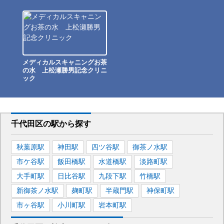
メディカルスキャニングお茶
の水 上松瀬勝男記念クリニ
ック
千代田区
の駅から
探す
秋葉原
駅
神田
駅
四ツ谷
駅
御茶ノ水
駅
市ケ谷
駅
飯田橋
駅
水道橋
駅
淡路町
駅
大手町
駅
日比谷
駅
九段下
駅
竹橋
駅
新御茶ノ水
駅
麹町
駅
半蔵門
駅
神保町
駅
市ヶ谷
駅
小川町
駅
岩本町
駅