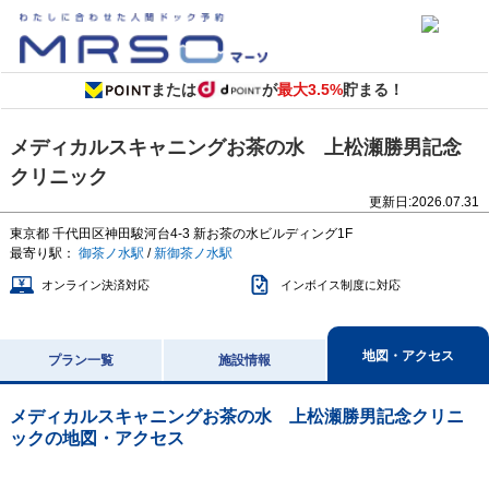
または
が
最大3.5%
貯まる！
メディカルスキャニングお茶の水 上松瀬勝男記念
クリニック
更新日:
2026.07.31
東京都
千代田区神田駿河台4-3
新お茶の水ビルディング1F
最寄り駅：
御茶ノ水駅
/
新御茶ノ水駅
オンライン決済対応
インボイス制度に対応
地図・アクセス
プラン一覧
施設情報
メディカルスキャニングお茶の水 上松瀬勝男記念クリニ
ック
の地図・アクセス