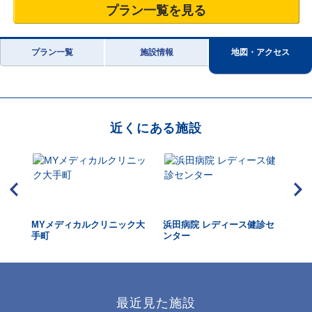
プラン一覧を見る
プラン一覧
施設情報
地図・アクセス
近くにある施設
MYメディカルクリニック大
浜田病院 レディース健診セ
東
手町
ンター
ク 
最近見た施設