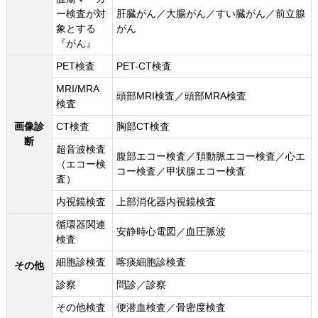
ー検査が対
肝臓がん／大腸がん／すい臓がん／前立腺
象とする
がん
『がん』
PET検査
PET-CT検査
MRI/MRA
頭部MRI検査／頭部MRA検査
検査
画像診
CT検査
胸部CT検査
断
超音波検査
腹部エコー検査／頚動脈エコー検査／心エ
（エコー検
コー検査／甲状腺エコー検査
査）
内視鏡検査
上部消化器内視鏡検査
循環器関連
安静時心電図／血圧脈波
検査
細胞診検査
喀痰細胞診検査
その他
診察
問診／診察
その他検査
便潜血検査／骨密度検査