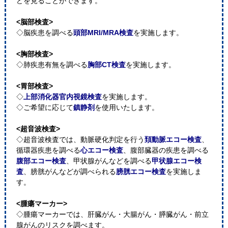
どを見ることができます。
<脳部検査>
◇脳疾患を調べる
頭部MRI/MRA検査
を実施します。
<胸部検査>
◇肺疾患有無を調べる
胸部CT検査
を実施します。
<胃部検査>
◇
上部消化器官内視鏡検査
を実施します。
◇ご希望に応じて
鎮静剤
を使用いたします。
<超音波検査>
◇超音波検査では、動脈硬化判定を行う
頚動脈エコー検査
、
循環器疾患を調べる
心エコー検査
、腹部臓器の疾患を調べる
腹部エコー検査
、甲状腺がんなどを調べる
甲状腺エコー検
査
、膀胱がんなどが調べられる
膀胱エコー検査
を実施しま
す。
<腫瘍マーカー>
◇腫瘍マーカーでは、肝臓がん・大腸がん・膵臓がん・前立
腺がんのリスクを調べます。