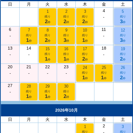
日
月
火
水
木
金
土
4
1
2
3
5
-
残り
残り
残り
残り
2
2
2
3
枠
枠
枠
枠
6
11
7
8
9
10
12
-
-
残り
残り
残り
残り
残り
1
2
3
1
3
枠
枠
枠
枠
枠
13
14
18
15
16
17
19
-
-
-
残り
残り
残り
残り
1
1
2
2
枠
枠
枠
枠
20
21
22
23
24
25
26
-
-
-
-
残り
残り
残り
1
1
2
枠
枠
枠
27
28
29
30
-
残り
残り
残り
1
1
2
枠
枠
枠
2026年10月
日
月
火
水
木
金
土
2
1
3
-
残り
残り