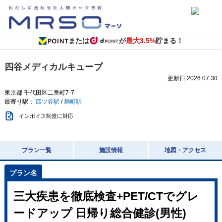
または
が
最大3.5%
貯まる！
四谷メディカルキューブ
更新日:
2026.07.30
東京都
千代田区二番町7-7
最寄り駅：
四ツ谷駅
/
麹町駅
インボイス制度に対応
プラン一覧
施設情報
地図・アクセス
三大疾患を徹底検査+PET/CTでグレ
ードアップ 日帰り総合健診(男性)