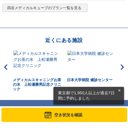
四谷メディカルキューブ
のプラン一覧を見る
近くにある施設
東京
メディカルスキャニングお茶
日本大学病院 健診センター
JT
の水 上松瀬勝男記念クリニ
ック
×
東京都で1,950人以上が過去7日
間に予約しました
空き状況を確認
最近見た施設