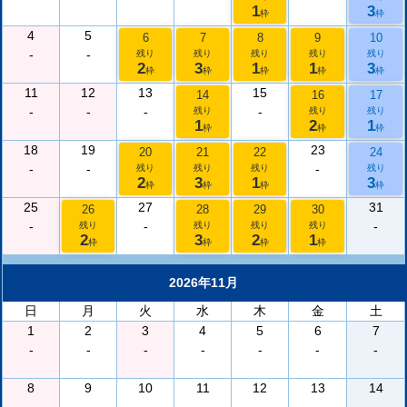
1
3
枠
枠
4
5
6
7
8
9
10
-
-
残り
残り
残り
残り
残り
2
3
1
1
3
枠
枠
枠
枠
枠
11
12
13
15
14
16
17
-
-
-
-
残り
残り
残り
1
2
1
枠
枠
枠
18
19
23
20
21
22
24
-
-
-
残り
残り
残り
残り
2
3
1
3
枠
枠
枠
枠
25
27
31
26
28
29
30
-
-
-
残り
残り
残り
残り
2
3
2
1
枠
枠
枠
枠
2026年11月
日
月
火
水
木
金
土
1
2
3
4
5
6
7
-
-
-
-
-
-
-
8
9
10
11
12
13
14