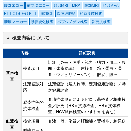
腹部エコー
前立腺エコー
頭部MRI・MRA
頭部MRI
頸部MRA
PET-CTまたはPET
胸部CT
喀痰細胞診
ピロリ菌検査
腫瘍マーカー
動脈硬化検査
ペプシノゲン検査
骨密度検査
検査内容について
内容
詳細説明
計測（身長・体重・視力・聴力・血圧・腹
検査項目
囲・体脂肪率）、尿検査（糖・蛋白・潜
基本検
血・ウノビリノーゲン）、眼底、眼圧
査
法定健診対
法定健診（雇入れ時、定期健康診断）／特
応
定健康診査
血清抗体測定によるピロリ菌検査／梅毒検
感染症等の
査／肝炎（HBｓ抗原検査、HBｓ抗体検
抗体検査
査、HCV抗体検査のいすれかを含む）
血液検
検査項目
血液一般／脂質／肝機能／腎機能／糖尿病
査
腫瘍マーカ