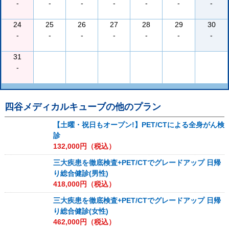
-
-
-
-
-
-
-
24
25
26
27
28
29
30
-
-
-
-
-
-
-
31
-
四谷メディカルキューブ
の他のプラン
【土曜・祝日もオープン!】PET/CTによる全身がん検
診
132,000
円（税込）
三大疾患を徹底検査+PET/CTでグレードアップ 日帰
り総合健診(男性)
418,000
円（税込）
三大疾患を徹底検査+PET/CTでグレードアップ 日帰
り総合健診(女性)
462,000
円（税込）