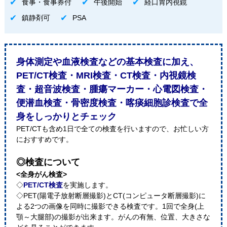
食事・食事券付
午後開始
経口胃内視鏡
鎮静剤可
PSA
身体測定や血液検査などの基本検査に加え、
PET/CT検査・MRI検査・CT検査・内視鏡検
査・超音波検査・腫瘍マーカー・心電図検査・
便潜血検査・骨密度検査・喀痰細胞診検査で全
身をしっかりとチェック
PET/CTも含め1日で全ての検査を行いますので、お忙しい方
におすすめです。
◎検査について
<全身がん検査>
◇
PET/CT検査
を実施します。
◇PET(陽電子放射断層撮影)とCT(コンピュータ断層撮影)に
よる2つの画像を同時に撮影できる検査です。1回で全身(上
顎～大腿部)の撮影が出来ます。がんの有無、位置、大きさな