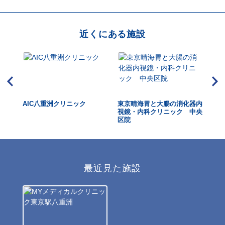
近くにある施設
AIC八重洲クリニック
東京晴海胃と大腸の消化器内
総
視鏡・内科クリニック 中央
ク
区院
最近見た施設