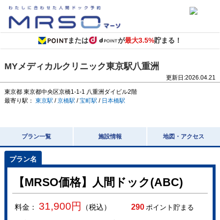
または
が
最大3.5%
貯まる！
MYメディカルクリニック東京駅八重洲
更新日:
2026.04.21
東京都
東京都中央区京橋1-1-1
八重洲ダイビル2階
最寄り駅：
東京駅
/
京橋駅
/
宝町駅
/
日本橋駅
プラン一覧
施設情報
地図・アクセス
【MRSO価格】人間ドック(ABC)
31,900
円
料金：
（税込）
290
ポイント貯まる