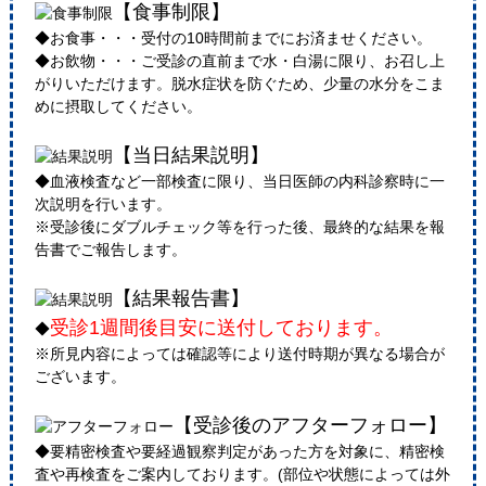
【食事制限】
◆お食事・・・受付の10時間前までにお済ませください。
◆お飲物・・・ご受診の直前まで水・白湯に限り、お召し上
がりいただけます。脱水症状を防ぐため、少量の水分をこま
めに摂取してください。
【当日結果説明】
◆血液検査など一部検査に限り、当日医師の内科診察時に一
次説明を行います。
※受診後にダブルチェック等を行った後、最終的な結果を報
告書でご報告します。
【結果報告書】
受診1週間後目安に送付しております。
◆
※所見内容によっては確認等により送付時期が異なる場合が
ございます。
【受診後のアフターフォロー】
◆要精密検査や要経過観察判定があった方を対象に、精密検
査や再検査をご案内しております。(部位や状態によっては外