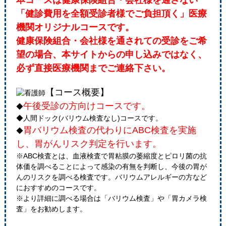
本コースは健康保険組合・会社様を通さない
「健診費用を全額受診者様でご負担頂く」医療
機関オリジナルコースです。
健康保険組合・会社様を通されての受診をご希
望の場合、本サイトからの申し込みではなく、
必ず直接医療機関までご連絡下さい。
【コース概要】
午後受診の方向けコースです。
◆
◆人間ドック(バリウム検査なし)コースです。
胃バリウム検査の代わりにABC検査を実施
◆
し、胃がんリスク判定を行います。
※ABC検査とは、血液検査で胃粘膜の萎縮度とピロリ菌の抗
体価を調べることによって感染の有無を判断し、今後の胃が
んのリスクを調べる検査です。バリウムアレルギーの方など
におすすめのコースです。
※より詳細に調べる場合は「バリウム検査」や「胃カメラ検
査」をお勧めします。