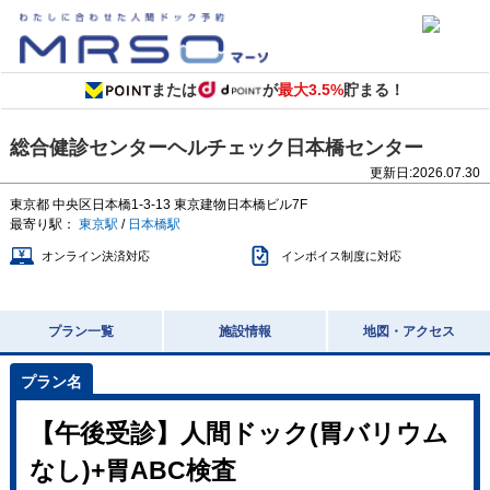
または
が
最大3.5%
貯まる！
総合健診センターヘルチェック日本橋センター
更新日:
2026.07.30
東京都
中央区日本橋1-3-13
東京建物日本橋ビル7F
最寄り駅：
東京駅
/
日本橋駅
オンライン決済対応
インボイス制度に対応
プラン一覧
施設情報
地図・アクセス
【午後受診】人間ドック(胃バリウム
なし)+胃ABC検査