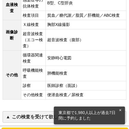
感染症等の
B型、C型肝炎
血液検
抗体検査
査
検査項目
貧血／糖代謝／脂質／肝機能／ABC検査
Ｘ線検査
胸部X線撮影
画像診
超音波検査
断
（エコー検
超音波検査（腹部）
査）
循環器関連
安静時心電図
検査
呼吸機能検
肺機能検査
その他
査
診察
医師診察（面談）
その他検査
便潜血検査／尿検査
×
東京都で1,980人以上が過去7日
この検査を受けて欲しい方
間に予約しました