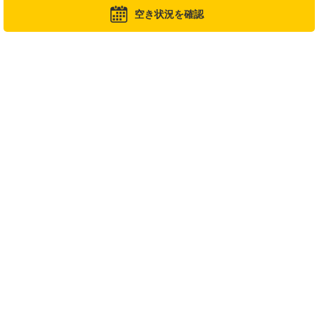
生活習慣病が気になる方
空き状況を確認
がん・生活習慣病・脳疾患等を早期に発見したい方
初めて人間ドックを受ける方
がんを早期に発見したい方
がんのリスクを徹底的に調べたい方
このプランの空き状況カレンダー
カレンダーの希望日を押してください
2026年08月
日
月
火
水
木
金
土
1
-