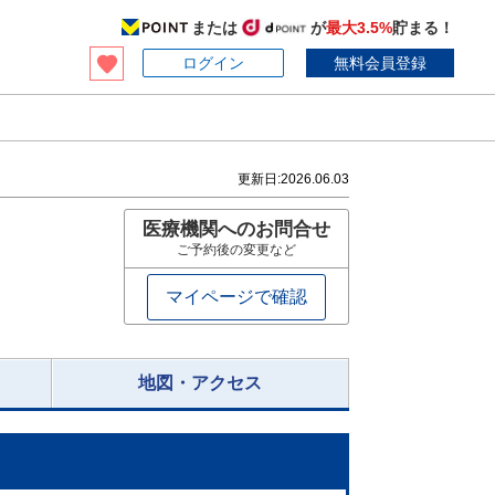
または
が
最大3.5%
貯まる！
ログイン
無料会員登録
更新日:
2026.06.03
医療機関へのお問合せ
ご予約後の変更など
マイページで確認
地図・アクセス