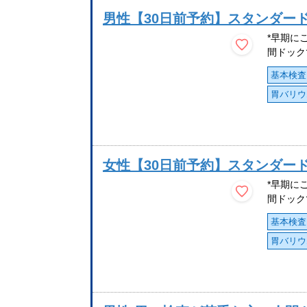
男性【30日前予約】スタンダー
*早期に
間ドック
基本検査
胃バリウ
女性【30日前予約】スタンダー
*早期に
間ドック
基本検査
胃バリウ