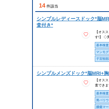
14
件該当
シンプルレディースドック*脳MR
査付き*
【オスス
す!】 ◇
基本検査
マンモグ
子宮頸部
シンプルメンズドック*脳MRI+胸
【オスス
査できま
基本検査
胃バリウ
腫瘍マー