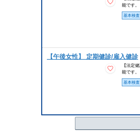
能です。
基本検査
【午後女性】 定期健診/雇入健診
【法定健
能です。
基本検査