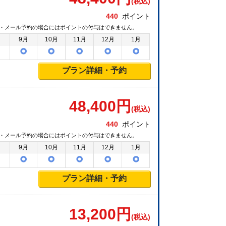
(税込)
440
ポイント
・メール予約の場合にはポイントの付与はできません。
月
9月
10月
11月
12月
1月
プラン詳細・予約
48,400
円
(税込)
440
ポイント
・メール予約の場合にはポイントの付与はできません。
月
9月
10月
11月
12月
1月
プラン詳細・予約
13,200
円
(税込)