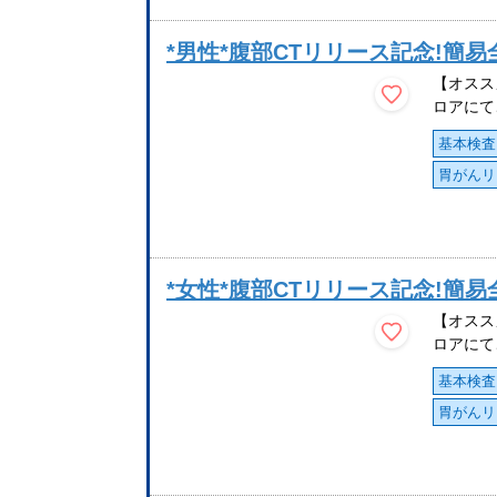
*男性*腹部CTリリース記念!簡易
【オスス
ロアにてご
基本検査
胃がんリ
*女性*腹部CTリリース記念!簡易
【オスス
ロアにてご
基本検査
胃がんリ