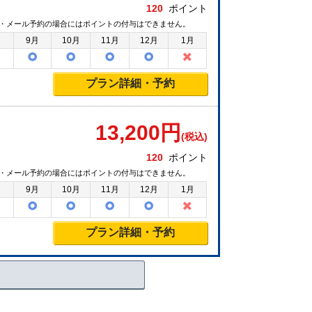
120
ポイント
・メール予約の場合にはポイントの付与はできません。
月
9月
10月
11月
12月
1月
プラン詳細・予約
13,200
円
(税込)
120
ポイント
・メール予約の場合にはポイントの付与はできません。
月
9月
10月
11月
12月
1月
プラン詳細・予約