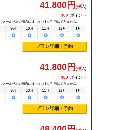
41,800
円
(税込)
380
ポイント
・メール予約の場合にはポイントの付与はできません。
月
9月
10月
11月
12月
1月
プラン詳細・予約
41,800
円
(税込)
380
ポイント
・メール予約の場合にはポイントの付与はできません。
月
9月
10月
11月
12月
1月
プラン詳細・予約
48,400
円