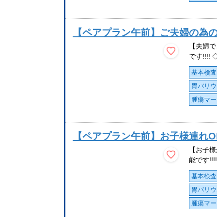
【ペアプラン午前】ご夫婦の為
【夫婦で
です!!!
基本検査
胃バリウ
腫瘍マー
【ペアプラン午前】お子様連れO
【お子様
能です!!
基本検査
胃バリウ
腫瘍マー