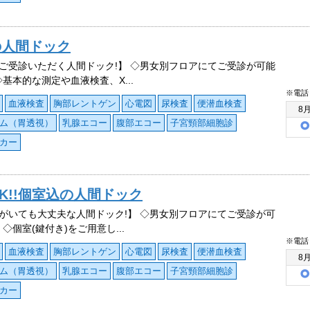
の人間ドック
ご受診いただく人間ドック!】 ◇男女別フロアにてご受診が可能
! ◇基本的な測定や血液検査、X...
※電話
血液検査
胸部レントゲン
心電図
尿検査
便潜血検査
8
ム（胃透視）
乳腺エコー
腹部エコー
子宮頸部細胞診
カー
K!!個室込の人間ドック
がいても大丈夫な人間ドック!】 ◇男女別フロアにてご受診が可
!! ◇個室(鍵付き)をご用意し...
※電話
血液検査
胸部レントゲン
心電図
尿検査
便潜血検査
8
ム（胃透視）
乳腺エコー
腹部エコー
子宮頸部細胞診
カー