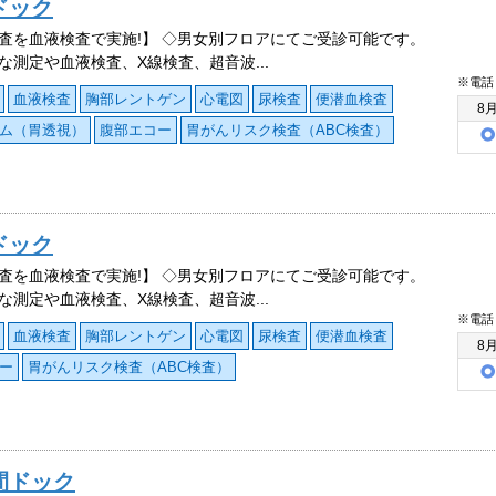
ドック
査を血液検査で実施!】 ◇男女別フロアにてご受診可能です。
な測定や血液検査、X線検査、超音波...
※電話
血液検査
胸部レントゲン
心電図
尿検査
便潜血検査
8
ム（胃透視）
腹部エコー
胃がんリスク検査（ABC検査）
ドック
査を血液検査で実施!】 ◇男女別フロアにてご受診可能です。
な測定や血液検査、X線検査、超音波...
※電話
血液検査
胸部レントゲン
心電図
尿検査
便潜血検査
8
ー
胃がんリスク検査（ABC検査）
間ドック