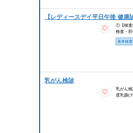
【レディースデイ平日午後 健康
①【検査
検査・肝
基本検査
乳がん検診
乳がん検
度乳腺(