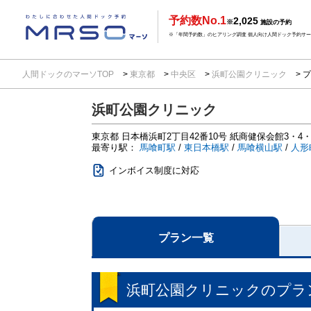
予約数No.1
2,025
※
施設の予約
※「年間予約数」のヒアリング調査 個人向け人間ドック予約サービ
人間ドックのマーソTOP
東京都
中央区
浜町公園クリニック
プ
浜町公園クリニック
東京都
日本橋浜町2丁目42番10号
紙商健保会館3・4・
最寄り駅：
馬喰町駅
/
東日本橋駅
/
馬喰横山駅
/
人形
インボイス制度に対応
プラン一覧
浜町公園クリニック
のプラ