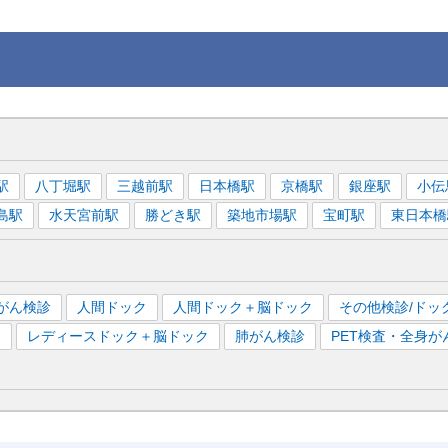
駅
八丁堀
駅
三越前
駅
日本橋
駅
京橋
駅
銀座
駅
小伝
島
駅
水天宮前
駅
勝どき
駅
築地市場
駅
宝町
駅
東日本橋
がん検診
人間ドック
人間ドック＋脳ドック
その他検診/ドッ
）
レディースドック＋脳ドック
肺がん検診
PET検査・全身が