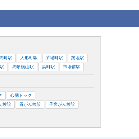
馬町
駅
人形町
駅
茅場町
駅
築地
駅
駅
馬喰横山
駅
浜町
駅
市場前
駅
ク
心臓ドック
ん検診
胃がん検診
子宮がん検診