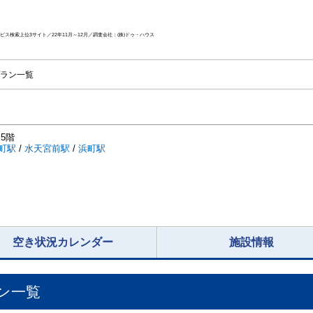
ス検索上位3サイト／22年11月～12月／調査会社：(株)ドゥ・ハウス
ラン一覧
5階
町駅
/
水天宮前駅
/
浜町駅
空き状況カレンダー
施設情報
ン一覧