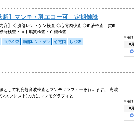
診断】マンモ・乳エコー可 定期健診
内容】 ◇胸部レントゲン検査 ◇心電図検査 ◇血液検査 貧血
機能検査・血中脂質検査・血糖検査...
※電話
血液検査
胸部レントゲン
心電図
尿検査
8
診として乳房超音波検査とマンモグラフィーを行います。 高濃
デンスブレスト)の方はマンモグラフィと...
※電話
8