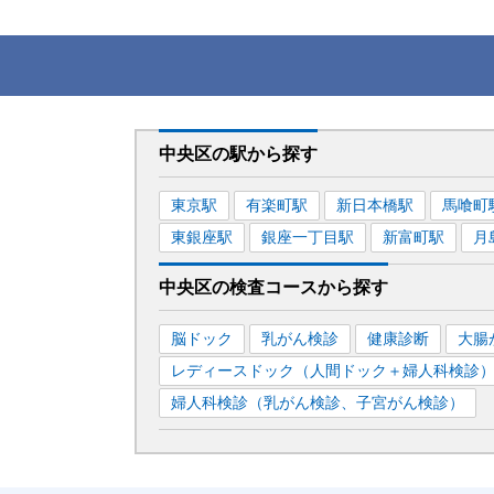
中央区
の駅から
探す
東京
駅
有楽町
駅
新日本橋
駅
馬喰町
東銀座
駅
銀座一丁目
駅
新富町
駅
月
中央区
の
検査コースから探す
脳ドック
乳がん検診
健康診断
大腸
レディースドック（人間ドック＋婦人科検診
婦人科検診（乳がん検診、子宮がん検診）