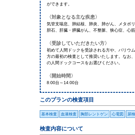
ができます。
〈対象となる主な疾患〉
気管支喘息、肺結核、肺炎、肺がん、メタボ
胆石、肝臓・膵臓がん、不整脈、狭心症、心
〈受診していただきたい方〉
初めて人間ドックを受診される方や、バリウ
方の最初の検査として推奨いたします。なお
の人間ドックコースをお選びください。
〈開始時間〉
8:00台～14:00台
このプランの検査項目
基本検査
血液検査
胸部レントゲン
心電図
尿
検査内容について