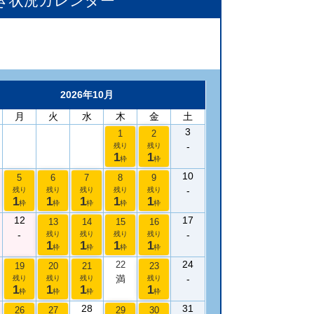
き状況カレンダー
2026年10月
月
火
水
木
金
土
3
1
2
-
残り
残り
1
1
枠
枠
10
5
6
7
8
9
-
残り
残り
残り
残り
残り
1
1
1
1
1
枠
枠
枠
枠
枠
12
17
13
14
15
16
-
-
残り
残り
残り
残り
1
1
1
1
枠
枠
枠
枠
24
22
19
20
21
23
満
-
残り
残り
残り
残り
1
1
1
1
枠
枠
枠
枠
28
31
26
27
29
30