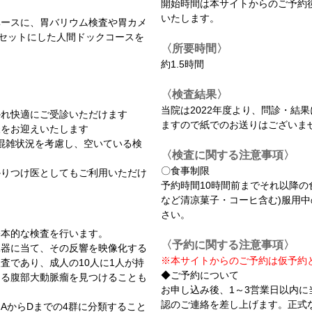
開始時間は本サイトからのご予約
いたします。
ベースに、胃バリウム検査や胃カメ
をセットにした人間ドックコースを
〈所要時間〉
約1.5時間
〈検査結果〉
当院は2022年度より、問診・結
かれ快適にご受診いただけます
ますので紙でのお送りはございま
様をお迎えいたします
の混雑状況を考慮し、空いている検
〈検査に関する注意事項〉
〇食事制限
かりつけ医としてもご利用いただけ
予約時間10時間前までそれ以降の
など清凉菓子・コーヒ含む)服用
さい。
基本的な検査を行います。
〈予約に関する注意事項〉
臓器に当て、その反響を映像化する
※本サイトからのご予約は仮予約
査であり、成人の10人に1人が持
◆ご予約について
なる腹部大動脈瘤を見つけることも
お申し込み後、1～3営業日以内
認のご連絡を差し上げます。正式
AからDまでの4群に分類すること