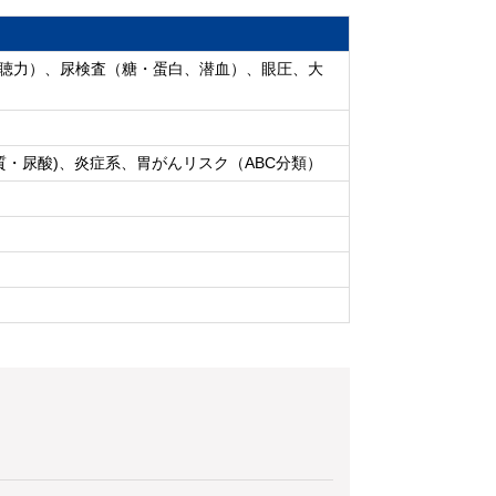
、聴力）、尿検査（糖・蛋白、潜血）、眼圧、大
・尿酸)、炎症系、胃がんリスク（ABC分類）