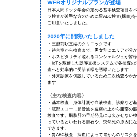
WEBオリジナルプランが登場
日本人間ドック学会の定める基本検査項目を
ラ検査が苦手な方のために胃ABC検査(採血)
ご用意いたしました。
2020年に開院いたしました
・三越前駅直結のクリニックです
・待合室から検査まで、男女別にエリアが分
・ホスピタリティ溢れるコンシェルジュが皆
・IoTを駆使した誘導支援システムで各検査
査へと効率的に受診者様を誘導いたします
・外来診療を併設しているため二次検査やか
ます
〈主な検査内容〉
・基本検査…身体計測や血液検査、診察など
・腹部エコー…超音波を皮膚の上から腹部の
検査です。脂肪肝の早期発見には欠かせない検
っているといわれる胆石や、突然死の原因に
できます。
・胃ABC検査…採血によって胃がんのリスクを