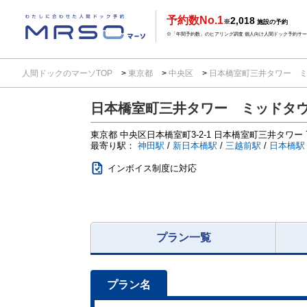
予約数No.1
2,018
※
施設の予約
※「年間予約数」のヒアリング調査 個人向け人間ドック予約サービ
人間ドックのマーソTOP
東京都
中央区
日本橋室町三井タワー 
日本橋室町三井タワー ミッドタ
東京都
中央区日本橋室町3-2-1
日本橋室町三井タワー 
最寄り駅：
神田駅
/
新日本橋駅
/
三越前駅
/
日本橋駅
インボイス制度に対応
プラン一覧