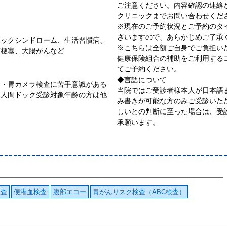
ご注意ください。内容確認の連絡
クリニックまでお問い合わせくだ
※現在のご予約状況とご予約のタ
ざいますので、あらかじめご了承
リックシンドローム、生活習慣病、
※こちらは全額ご自身でご負担い
筋梗塞、大腸がんなど
健康保険組合の補助をご利用する
てご予約ください。
◆言語について
ム・胃カメラ検査に苦手意識がある
当院ではご受診者様本人が日本語
、人間ドック受診対象年齢の方は他
み書きが可能な方のみご受診いた
しいとの判断に至った場合は、受
承願います。
検査
便潜血検査
腹部エコー
胃がんリスク検査（ABC検査）