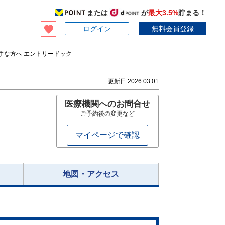
または
が
最大3.5%
貯まる！
ログイン
無料会員登録
手な方へ エントリードック
更新日:
2026.03.01
医療機関へのお問合せ
ご予約後の変更など
マイページで確認
地図・アクセス