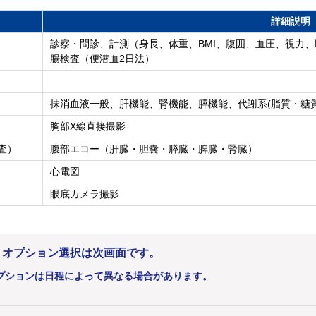
詳細説明
診察・問診、計測（身長、体重、BMI、腹囲、血圧、視力
腸検査（便潜血2日法）
抹消血液一般、肝機能、腎機能、膵機能、代謝系(脂質・糖質
胸部X線直接撮影
査）
腹部エコー（肝臓・胆嚢・膵臓・脾臓・腎臓）
心電図
眼底カメラ撮影
。オプション選択は次画面です。
プションは日程によって異なる場合があります。