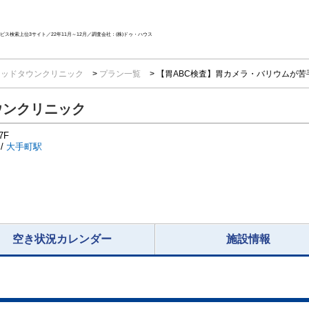
ス検索上位3サイト／22年11月～12月／調査会社：(株)ドゥ・ハウス
ミッドタウンクリニック
プラン一覧
【胃ABC検査】胃カメラ・バリウムが苦
ウンクリニック
7F
/
大手町駅
空き状況カレンダー
施設情報