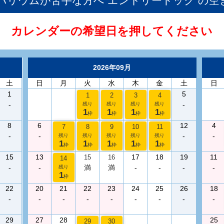
・バリウムが苦手な方へ エントリードック
の空
カレンダーの希望日を押してください
2026年09月
土
日
月
火
水
木
金
土
日
1
5
1
2
3
4
-
-
残り
残り
残り
残り
1
1
1
1
枠
枠
枠
枠
8
6
12
4
7
8
9
10
11
-
-
-
-
残り
残り
残り
残り
残り
1
1
1
1
1
枠
枠
枠
枠
枠
15
13
17
18
19
11
15
16
14
-
-
満
満
-
-
-
-
残り
1
枠
22
20
21
22
23
24
25
26
18
-
-
-
-
-
-
-
-
-
29
27
28
25
29
30