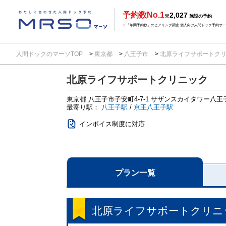
予約数No.1
2,027
※
施設の予約
※「年間予約数」のヒアリング調査 個人向け人間ドック予約サービ
人間ドックのマーソTOP
東京都
八王子市
北原ライフサポートク
北原ライフサポートクリニック
東京都
八王子市子安町4-7-1
サザンスカイタワー八王
最寄り駅：
八王子駅
/
京王八王子駅
インボイス制度に対応
プラン一覧
北原ライフサポートクリニ