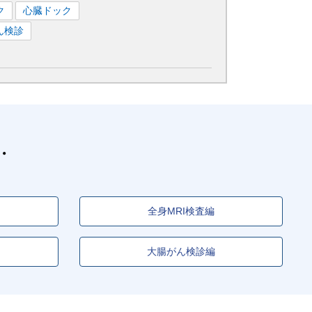
ク
心臓ドック
ん検診
全身MRI検査編
大腸がん検診編