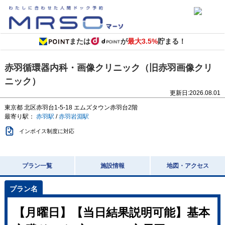
または
が
最大3.5%
貯まる！
赤羽循環器内科・画像クリニック（旧赤羽画像クリ
ニック）
更新日:
2026.08.01
東京都
北区赤羽台1-5-18
エムズタウン赤羽台2階
最寄り駅：
赤羽駅
/
赤羽岩淵駅
インボイス制度に対応
プラン一覧
施設情報
地図・アクセス
【月曜日】【当日結果説明可能】基本