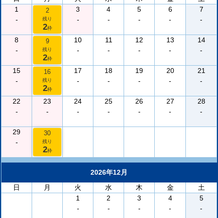
1
3
4
5
6
7
2
-
-
-
-
-
-
残り
2
枠
8
10
11
12
13
14
9
-
-
-
-
-
-
残り
2
枠
15
17
18
19
20
21
16
-
-
-
-
-
-
残り
2
枠
22
23
24
25
26
27
28
-
-
-
-
-
-
-
29
30
-
残り
2
枠
2026年12月
日
月
火
水
木
金
土
1
2
3
4
5
-
-
-
-
-