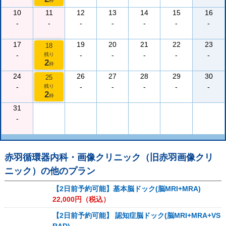
枠
10
11
12
13
14
15
16
-
-
-
-
-
-
-
17
19
20
21
22
23
18
-
-
-
-
-
-
残り
2
枠
24
26
27
28
29
30
25
-
-
-
-
-
-
残り
2
枠
31
-
赤羽循環器内科・画像クリニック（旧赤羽画像クリ
ニック）
の他のプラン
【2日前予約可能】基本脳ドック(脳MRI+MRA)
22,000
円（税込）
【2日前予約可能】 認知症脳ドック(脳MRI+MRA+VS