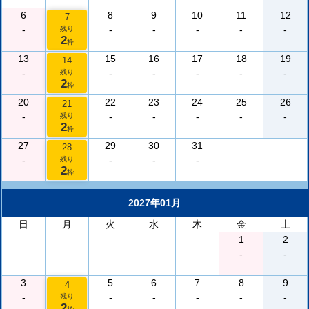
6
8
9
10
11
12
7
-
-
-
-
-
-
残り
2
枠
13
15
16
17
18
19
14
-
-
-
-
-
-
残り
2
枠
20
22
23
24
25
26
21
-
-
-
-
-
-
残り
2
枠
27
29
30
31
28
-
-
-
-
残り
2
枠
2027年01月
日
月
火
水
木
金
土
1
2
-
-
3
5
6
7
8
9
4
-
-
-
-
-
-
残り
2