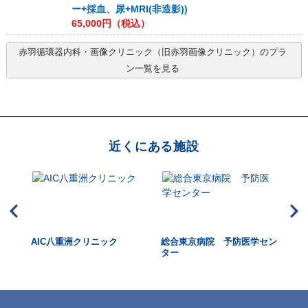
ー+採血、尿+MRI(非造影))
65,000
円（税込）
赤羽循環器内科・画像クリニック（旧赤羽画像クリニック）
のプラ
ン一覧を見る
近くにある施設
クリ
AIC八重洲クリニック
総合東京病院 予防医学セン
See
 関
ター