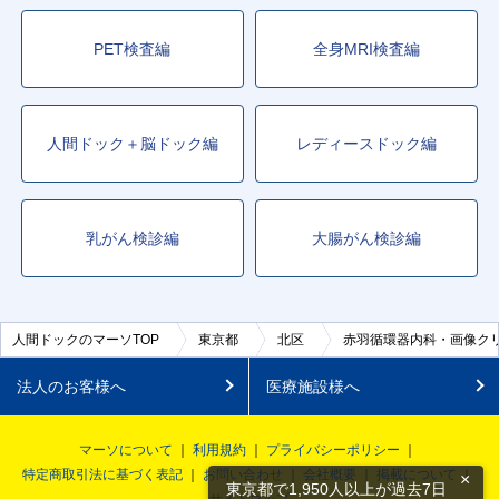
PET検査編
全身MRI検査編
人間ドック＋脳ドック編
レディースドック編
乳がん検診編
大腸がん検診編
人間ドックのマーソTOP
東京都
北区
赤羽循環器内科・画像ク
法人のお客様へ
医療施設様へ
マーソについて
利用規約
プライバシーポリシー
特定商取引法に基づく表記
お問い合わせ
会社概要
掲載について
×
東京都で1,950人以上が過去7日