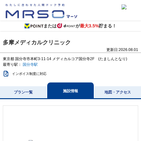
または
が
最大3.5%
貯まる！
多摩メディカルクリニック
更新日:
2026.08.01
東京都
国分寺市本町3-11-14
メディカルコア国分寺2F (たましんとなり)
最寄り駅：
国分寺駅
インボイス制度に対応
施設情報
プラン一覧
地図・アクセス