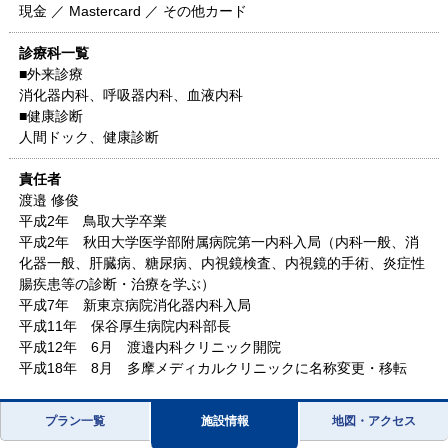
現金 ／ Mastercard ／ その他カード
診療科一覧
■外来診療
消化器内科、呼吸器内科、血液内科
■健康診断
人間ドック、健康診断
責任者
渡邉 修俊
平成2年 鳥取大学卒業
平成2年 秋田大学医学部附属病院第一内科入局（内科一般、消
化器一般、肝臓病、糖尿病、内視鏡検査、内視鏡的手術、炎症性
腸疾患等の診断・治療を学ぶ）
平成7年 新東京病院消化器内科入局
平成11年 保谷厚生病院内科部長
平成12年 6月 渡邉内科クリニック開院
平成18年 8月 多摩メディカルクリニックに名称変更・移転
プラン一覧
施設情報
地図・アクセス