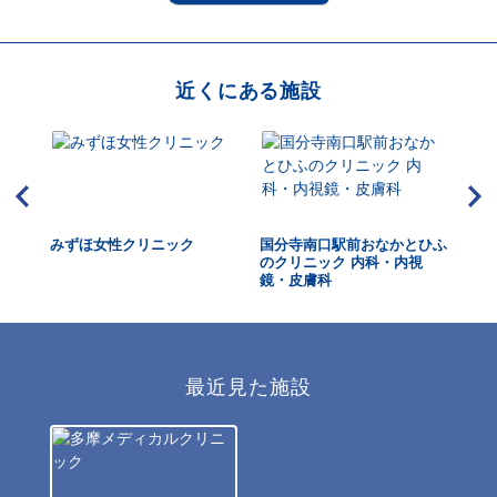
近くにある施設
ニッ
みずほ女性クリニック
国分寺南口駅前おなかとひふ
三
のクリニック 内科・内視
鏡・皮膚科
最近見た施設