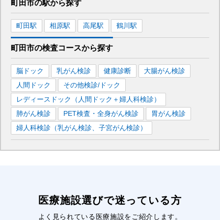
町田市
の駅から
探す
町田
駅
相原
駅
高尾
駅
鶴川
駅
町田市
の
検査コースから探す
脳ドック
乳がん検診
健康診断
大腸がん検診
人間ドック
その他検診/ドック
レディースドック（人間ドック＋婦人科検診）
肺がん検診
PET検査・全身がん検診
胃がん検診
婦人科検診（乳がん検診、子宮がん検診）
医療施設選びで迷っている方
よく見られている医療施設をご紹介します。