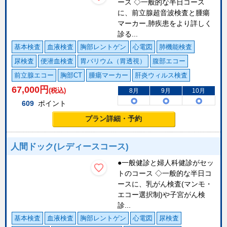
ース ◇一般的な半日コース
に、前立腺超音波検査と腫瘍
マーカー,肺疾患をより詳しく
診る...
基本検査
血液検査
胸部レントゲン
心電図
肺機能検査
尿検査
便潜血検査
胃バリウム（胃透視）
腹部エコー
前立腺エコー
胸部CT
腫瘍マーカー
肝炎ウィルス検査
67,000
円
(税込)
8月
9月
10月
609
ポイント
プラン詳細・予約
人間ドック(レディースコース)
●一般健診と婦人科健診がセッ
トのコース ◇一般的な半日コ
ースに、乳がん検査(マンモ・
エコー選択制)や子宮がん検
診...
基本検査
血液検査
胸部レントゲン
心電図
尿検査