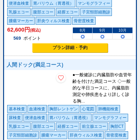
便潜血検査
胃バリウム（胃透視）
マンモグラフィー
乳腺エコー
腹部エコー
経膣エコー
子宮頸部細胞診
腫瘍マーカー
肝炎ウィルス検査
骨密度検査
62,600
円
(税込)
8月
9月
10月
569
ポイント
プラン詳細・予約
人間ドック(満足コース)
●一般健診に内臓脂肪や血管年
齢を付けた満足コース ◇一般
的な半日コースに、内臓脂肪
測定や肺疾患をより詳しく診
る胸...
基本検査
血液検査
胸部レントゲン
心電図
肺機能検査
尿検査
便潜血検査
胃バリウム（胃透視）
マンモグラフィー
乳腺エコー
腹部エコー
経膣エコー
前立腺エコー
胸部CT
子宮頸部細胞診
腫瘍マーカー
肝炎ウィルス検査
骨密度検査