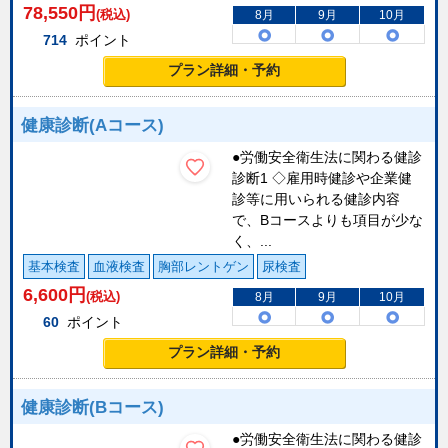
78,550
円
(税込)
8月
9月
10月
714
ポイント
プラン詳細・予約
健康診断(Aコース)
●労働安全衛生法に関わる健診
診断1 ◇雇用時健診や企業健
診等に用いられる健診内容
で、Bコースよりも項目が少な
く、...
基本検査
血液検査
胸部レントゲン
尿検査
6,600
円
(税込)
8月
9月
10月
60
ポイント
プラン詳細・予約
健康診断(Bコース)
●労働安全衛生法に関わる健診