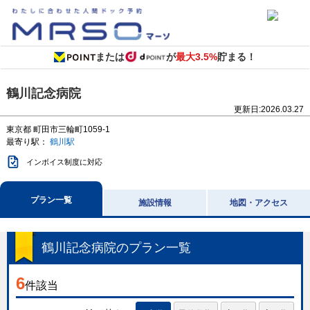
または
が
最大3.5%
貯まる！
鶴川記念病院
更新日:
2026.03.27
東京都
町田市三輪町1059-1
最寄り駅：
鶴川駅
インボイス制度に対応
プラン一覧
施設情報
地図・アクセス
鶴川記念病院
のプラン一覧
6
件該当