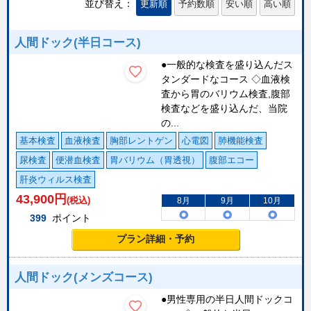
並び替え：
更新順
予約数順
安い順
高い順
人間ドック(半日コース)
●一般的な検査を盛り込んだス
タンダードなコース ◇血液検
査から胃のバリウム検査,腹部
検査などを盛り込んだ、当院
の...
基本検査
血液検査
胸部レントゲン
心電図
肺機能検査
尿検査
便潜血検査
胃バリウム（胃透視）
腹部エコー
肝炎ウィルス検査
43,900
円
(税込)
8月
9月
10月
399
ポイント
プラン詳細・予約
人間ドック(メンズコース)
●男性専用の半日人間ドックコ