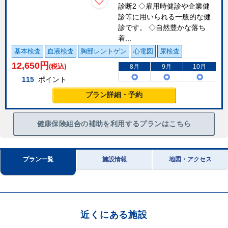
診断2 ◇雇用時健診や企業健
診等に用いられる一般的な健
診です。 ◇自然豊かな落ち
着...
基本検査
血液検査
胸部レントゲン
心電図
尿検査
12,650
円
(税込)
8月
9月
10月
115
ポイント
プラン詳細・予約
健康保険組合の補助を利用するプランはこちら
プラン一覧
施設情報
地図・アクセス
近くにある施設