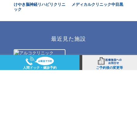
ック
けやき脳神経リハビリクリニ
メディカルクリニック中目黒
メ
ック
が
最近見た施設
人間ドック・健診予約
ご予約後の変更等
アルコクリニック
目黒区
の駅から
探す
目黒
駅
中目黒
駅
都立大学
駅
自由が丘
駅
不動前
駅
西小山
駅