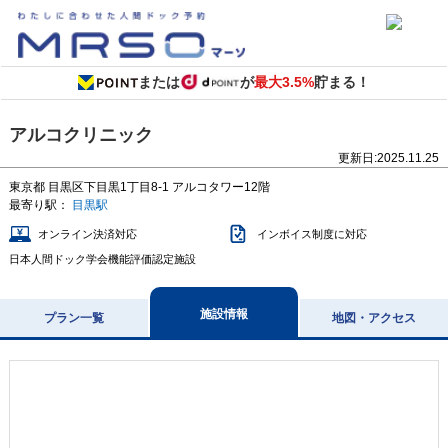
または
が
最大3.5%
貯まる！
アルコクリニック
更新日:
2025.11.25
東京都
目黒区下目黒1丁目8-1
アルコタワー12階
最寄り駅：
目黒駅
オンライン決済対応
インボイス制度に対応
日本人間ドック学会機能評価認定施設
施設情報
プラン一覧
地図・アクセス