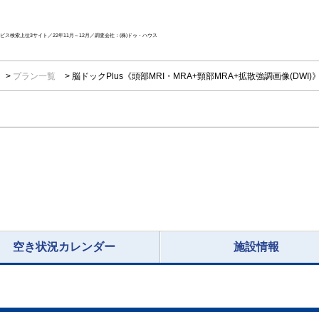
ス検索上位3サイト／22年11月～12月／調査会社：(株)ドゥ・ハウス
プラン一覧
脳ドックPlus《頭部MRI・MRA+頸部MRA+拡散強調画像(DWI)
空き状況カレンダー
施設情報