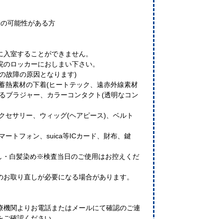
娠の可能性がある方
に入室することができません。
院のロッカーにおしまい下さい。
の故障の原因となります)
蓄熱素材の下着(ヒートテック、遠赤外線素材
るブラジャー、カラーコンタクト(透明なコン
アクセサリー、ウィッグ(ヘアピース)、ベルト
マートフォン、suica等ICカード、財布、鍵
隠し・白髪染め※検査当日のご使用はお控えくだ
のお取り直しが必要になる場合があります。
療機関よりお電話またはメールにて確認のご連
をご確認ください。