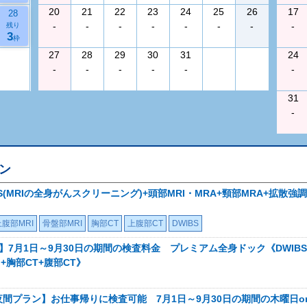
20
21
22
23
24
25
26
17
28
-
-
-
-
-
-
-
-
残り
3
枠
27
28
29
30
31
24
-
-
-
-
-
-
31
-
ン
(MRIの全身がんスクリーニング)+頭部MRI・MRA+頸部MRA+拡散強調画
上腹部MRI
骨盤部MRI
胸部CT
上腹部CT
DWIBS
】7月1日～9月30日の期間の検査料金 プレミアム全身ドック《DWIBS(
)+胸部CT+腹部CT》
枠 夜間プラン】お仕事帰りに検査可能 7月1日～9月30日の期間の木曜日