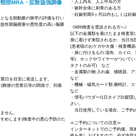
・人工内耳、人工中耳の方
A・頸部MRA・拡散協強調像
・躯幹全体に刺青のある方
・妊娠初期3ヶ月以内もしくは妊
クとなる頸動脈の狭窄の評価を行い
、急性期脳梗塞や悪性度の高い脳腫
《MRI検査を受診される方へ》
以下の金属類を着けたまま検査室
身に着けず来院されるか、当日当
(患者様のおケガや火傷・検査機器
・身に付けるもの:湿布、カイロ、
等)、ホックやワイヤーがついてい
タクトのみ可) など
・金属製の物:入れ歯、補聴器、
など
3営業日を目安に発送します。
・機械・磁気カード類:腕時計、ス
す(郵便の営業日等の関係で、到着
など
・増毛パウダー/1日タイプ白髪
さい。
当日使用している場合、ご予約
りません。
すめします(検査中の悪心予防のた
≪ご予約についての注意≫
インターネットでのご予約後、医
絡を差し上げますので、必ず内容