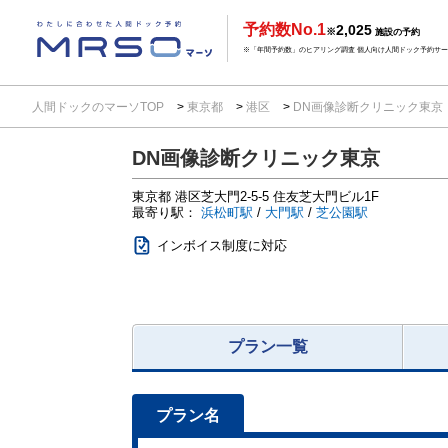
予約数No.1
2,025
※
施設の予約
※「年間予約数」のヒアリング調査 個人向け人間ドック予約サービ
人間ドックのマーソTOP
東京都
港区
DN画像診断クリニック東京
DN画像診断クリニック東京
東京都
港区芝大門2-5-5
住友芝大門ビル1F
最寄り駅：
浜松町駅
/
大門駅
/
芝公園駅
インボイス制度に対応
プラン一覧