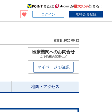
または
が
最大3.5%
貯まる！
ログイン
無料会員登録
》
更新日:
2026.06.12
医療機関へのお問合せ
ご予約後の変更など
マイページで確認
地図・アクセス