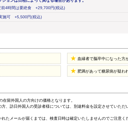
プションは日程によって異なる場合があります。
査前4時間は要絶食
+
29,700
円
(税込)
実施可
+
5,500
円
(税込)
血縁者で脳卒中になった方
肥満があって糖尿病が疑わ
ちの在留外国人の方向けの価格となります。
方、訪日外国人の受診者様については、別途料金を設定させていただ
書かれたメールが届くまでは、検査日時は確定いたしませんのでご注意く