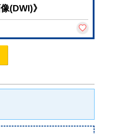
(DWI)》