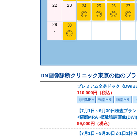
22
23
24
25
26
27
-
-
◎
◎
◎
◎
29
30
-
◎
DN画像診断クリニック東京
の他のプラ
プレミアム全身ドック《DWIBS
110,000
円（税込）
頸部MRA
頸部MRI
胸部MRI
【7月1日～9月30日検査プラン
+頸部MRA+拡散強調画像(DWI
99,000
円（税込）
【7月1日～9月30日☆1日1