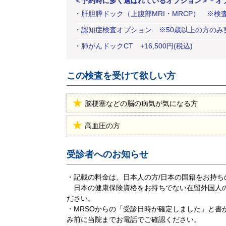
＜予約時に多く選ばれているオプション＞
＊オ
・
肝胆膵ドック（上腹部MRI・MRCP） ※検
・
認知症検査オプション ※50歳以上の方のみ
・
肺がんドックCT
+
16,500
円
(税込)
この検査を受けて欲しい方
脳梗塞などの脳の病気が気になる方
高血圧の方
受診者へのお知らせ
・記載の料金は、日本人の方/日本の国籍をお持
日本の健康保険資格をお持ちでない在留外国人の
ださい。
・MRSOからの「受診日時が確定しました」と
み前に当院までお電話でご確認ください。