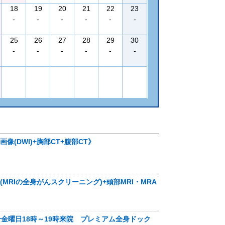
18
19
20
21
22
23
-
-
-
-
-
-
25
26
27
28
29
30
-
-
-
-
-
-
像(DWI)+胸部CT+腹部CT》
MRIの全身がんスクリーニング)+頭部MRI・MRA
or金曜日18時～19時来院 プレミアム全身ドック