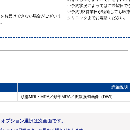
※予約状況によってはご希望日で
※予約後3営業日が経過しても医
査をお受けできない場合がございま
クリニックまでお電話ください。
い。
詳細説明
頭部MRI・MRA／頚部MRA／拡散強調画像（DWI）
。オプション選択は次画面です。