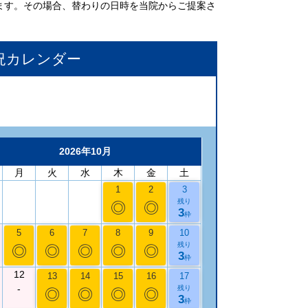
ます。その場合、替わりの日時を当院からご提案さ
況カレンダー
2026年10月
月
火
水
木
金
土
1
2
3
残り
◎
◎
3
枠
5
6
7
8
9
10
残り
◎
◎
◎
◎
◎
3
枠
12
13
14
15
16
17
-
残り
◎
◎
◎
◎
3
枠