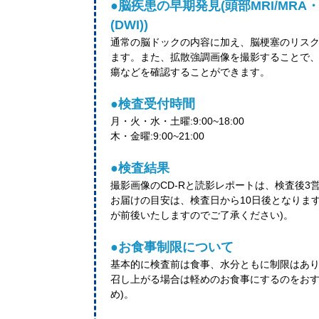
●脳疾患の早期発見(頭部MRI/MR
(DWI))
通常の脳ドックの内容に加え、脳梗塞のリス
ます。また、拡散強調画像を撮影することで
瘍などを確認することができます。
●検査受付時間
月・火・水・土曜:9:00~18:00
木・金曜:9:00~21:00
●検査結果
撮影画像のCD-Rと読影レポートは、検査後
お届けの目安は、検査日から10日後となりま
が前後いたしますのでご了承ください)。
●お食事制限について
基本的に検査前は食事、水分ともに制限はあ
召し上がる場合は軽めのお食事にするのをおす
め)。