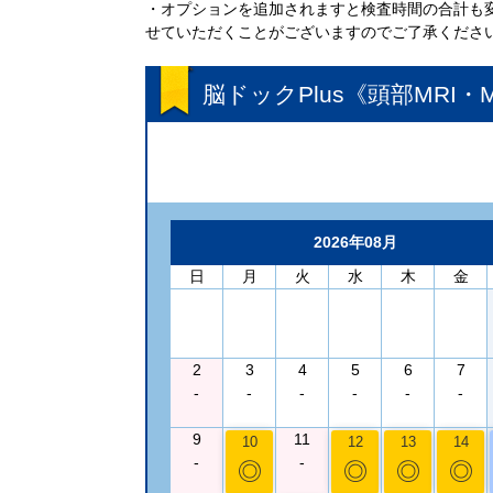
・オプションを追加されますと検査時間の合計も
せていただくことがございますのでご了承くださ
脳ドックPlus《頭部MRI・
2026年08月
日
月
火
水
木
金
2
3
4
5
6
7
-
-
-
-
-
-
9
11
10
12
13
14
-
-
◎
◎
◎
◎