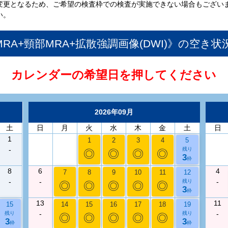
変更となるため、ご希望の検査枠での検査が実施できない場合もござい
い。
MRA+頸部MRA+拡散強調画像(DWI)》
の空き状
カレンダーの希望日を押してください
2026年09月
土
日
月
火
水
木
金
土
日
1
1
2
3
4
5
-
残り
◎
◎
◎
◎
3
枠
8
6
4
7
8
9
10
11
12
-
-
-
残り
◎
◎
◎
◎
◎
3
枠
13
11
15
14
15
16
17
18
19
-
-
残り
残り
◎
◎
◎
◎
◎
3
3
枠
枠