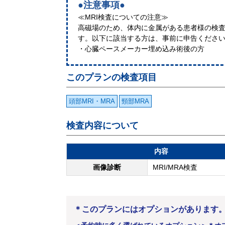
●注意事項●
≪MRI検査についての注意≫
高磁場のため、体内に金属がある患者様の検
す。以下に該当する方は、事前に申告くださ
・心臓ペースメーカー埋め込み術後の方
このプランの検査項目
頭部MRI・MRA
頸部MRA
検査内容について
内容
画像診断
MRI/MRA検査
＊このプランにはオプションがあります