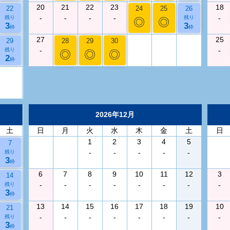
20
21
22
23
18
22
24
25
26
-
-
-
-
-
残り
残り
◎
◎
3
3
枠
枠
27
25
29
28
29
30
-
-
残り
◎
◎
◎
2
枠
2026年12月
土
日
月
火
水
木
金
土
日
1
2
3
4
5
7
-
-
-
-
-
残り
3
枠
6
7
8
9
10
11
12
3
14
-
-
-
-
-
-
-
-
残り
3
枠
13
14
15
16
17
18
19
10
21
-
-
-
-
-
-
-
-
残り
3
枠