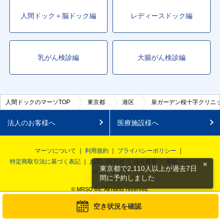
人間ドック＋脳ドック編
レディースドック編
乳がん検診編
大腸がん検診編
人間ドックのマーソTOP
東京都
港区
泉ガーデン桜十字クリニ
法人のお客様へ
医療施設様へ
マーソについて
利用規約
プライバシーポリシー
特定商取引法に基づく表記
お問い合わせ
会社概要
掲載について
×
東京都で2,110人以上が過去7日
サイトマップ
間に予約しました
© MRSO Inc. All rights reserved.
空き状況を確認