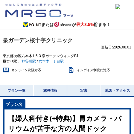
または
が
最大3.5%
貯まる！
泉ガーデン桜十字クリニック
更新日:
2026.08.01
東京都
港区六本木1-6-3
泉ガーデンウィングB1
最寄り駅：
神谷町駅
/
六本木一丁目駅
オンライン決済対応
インボイス制度に対応
プラン一覧
施設情報
写真
地図・アクセス
【婦人科付き(+特典)】胃カメラ・バ
リウムが苦手な方の人間ドック