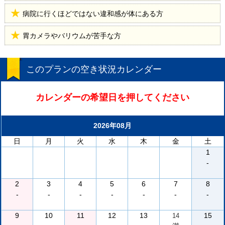
病院に行くほどではない違和感が体にある方
胃カメラやバリウムが苦手な方
このプランの空き状況カレンダー
カレンダーの希望日を押してください
2026年08月
日
月
火
水
木
金
土
1
-
2
3
4
5
6
7
8
-
-
-
-
-
-
-
9
10
11
12
13
15
14