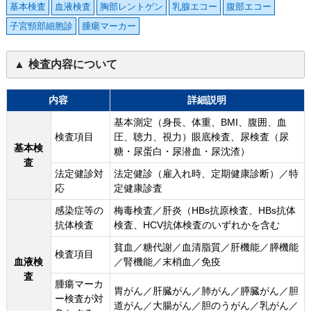
基本検査
血液検査
胸部レントゲン
乳腺エコー
腹部エコー
子宮頸部細胞診
腫瘍マーカー
検査内容について
内容
詳細説明
基本測定（身長、体重、BMI、腹囲、血
検査項目
圧、聴力、視力）眼底検査、尿検査（尿
基本検
糖・尿蛋白・尿潜血・尿沈渣）
査
法定健診対
法定健診（雇入れ時、定期健康診断）／特
応
定健康診査
感染症等の
梅毒検査／肝炎（HBs抗原検査、HBs抗体
抗体検査
検査、HCV抗体検査のいずれかを含む
貧血／糖代謝／血清脂質／肝機能／膵機能
検査項目
血液検
／腎機能／末梢血／免疫
査
腫瘍マーカ
胃がん／肝臓がん／肺がん／膵臓がん／胆
ー検査が対
道がん／大腸がん／胆のうがん／乳がん／