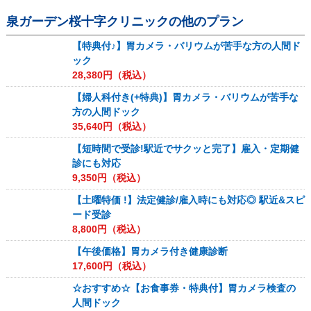
泉ガーデン桜十字クリニック
の他のプラン
【特典付♪】胃カメラ・バリウムが苦手な方の人間ド
ック
28,380
円（税込）
【婦人科付き(+特典)】胃カメラ・バリウムが苦手な
方の人間ドック
35,640
円（税込）
【短時間で受診!駅近でサクッと完了】雇入・定期健
診にも対応
9,350
円（税込）
【土曜特価 !】法定健診/雇入時にも対応◎ 駅近&スピ
ード受診
8,800
円（税込）
【午後価格】胃カメラ付き健康診断
17,600
円（税込）
☆おすすめ☆【お食事券・特典付】胃カメラ検査の
人間ドック