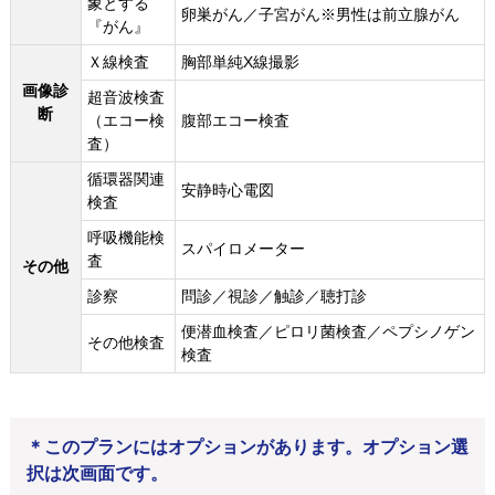
象とする
卵巣がん／子宮がん※男性は前立腺がん
『がん』
Ｘ線検査
胸部単純X線撮影
画像診
超音波検査
断
（エコー検
腹部エコー検査
査）
循環器関連
安静時心電図
検査
呼吸機能検
スパイロメーター
査
その他
診察
問診／視診／触診／聴打診
便潜血検査／ピロリ菌検査／ペプシノゲン
その他検査
検査
＊このプランにはオプションがあります。オプション選
択は次画面です。