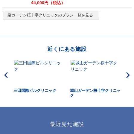
44,000
円（税込）
泉ガーデン桜十字クリニック
のプラン一覧を見る
近くにある施設
三田国際ビルクリニック
城山ガーデン桜十字クリニッ
虎
ク
ク
最近見た施設