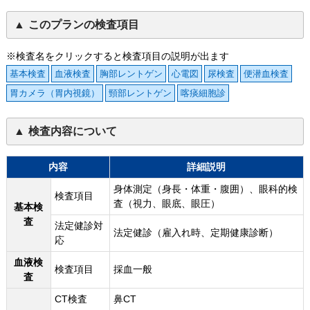
このプランの検査項目
※検査名をクリックすると検査項目の説明が出ます
基本検査
血液検査
胸部レントゲン
心電図
尿検査
便潜血検査
胃カメラ（胃内視鏡）
頸部レントゲン
喀痰細胞診
検査内容について
内容
詳細説明
身体測定（身長・体重・腹囲）、眼科的検
検査項目
査（視力、眼底、眼圧）
基本検
査
法定健診対
法定健診（雇入れ時、定期健康診断）
応
血液検
検査項目
採血一般
査
CT検査
鼻CT