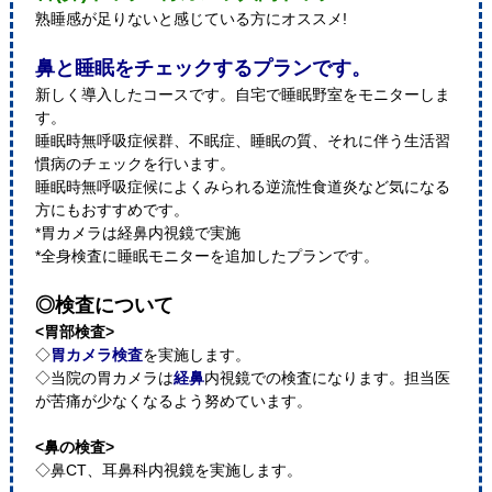
熟睡感が足りないと感じている方にオススメ!
鼻と睡眠をチェックするプランです。
新しく導入したコースです。自宅で睡眠野室をモニターしま
す。
睡眠時無呼吸症候群、不眠症、睡眠の質、それに伴う生活習
慣病のチェックを行います。
睡眠時無呼吸症候によくみられる逆流性食道炎など気になる
方にもおすすめです。
*胃カメラは経鼻内視鏡で実施
*全身検査に睡眠モニターを追加したプランです。
◎検査について
<胃部検査>
◇
胃カメラ検査
を実施します。
◇当院の胃カメラは
経鼻
内視鏡での検査になります。担当医
が苦痛が少なくなるよう努めています。
<鼻の検査>
◇鼻CT、耳鼻科内視鏡を実施します。