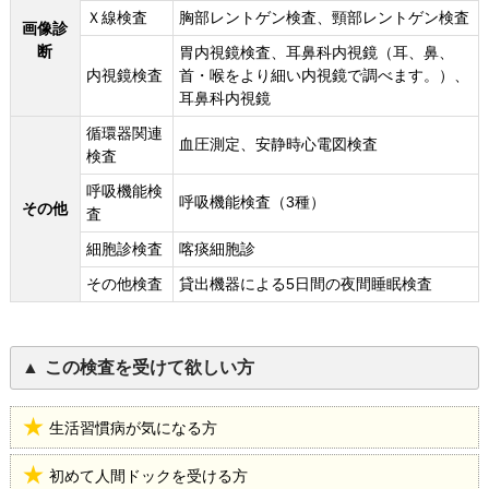
Ｘ線検査
胸部レントゲン検査、頸部レントゲン検査
画像診
断
胃内視鏡検査、耳鼻科内視鏡（耳、鼻、
内視鏡検査
首・喉をより細い内視鏡で調べます。）、
耳鼻科内視鏡
循環器関連
血圧測定、安静時心電図検査
検査
呼吸機能検
呼吸機能検査（3種）
その他
査
細胞診検査
喀痰細胞診
その他検査
貸出機器による5日間の夜間睡眠検査
この検査を受けて欲しい方
生活習慣病が気になる方
初めて人間ドックを受ける方