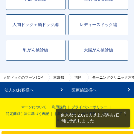
人間ドック＋脳ドック編
レディースドック編
乳がん検診編
大腸がん検診編
人間ドックのマーソTOP
東京都
港区
モーニングクリニック六本
法人のお客様へ
医療施設様へ
マーソについて
利用規約
プライバシーポリシー
×
特定商取引法に基づく表記
お問い合わせ
会社概要
掲載について
東京都で2,070人以上が過去7日
サイトマップ
間に予約しました
© MRSO Inc. All rights reserved.