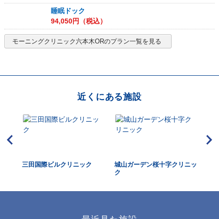
睡眠ドック
94,050
円（税込）
モーニングクリニック六本木OR
のプラン一覧を見る
近くにある施設
三田国際ビルクリニック
城山ガーデン桜十字クリニッ
虎
ク
ク