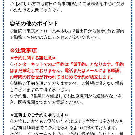
◇ お忙しい方でも前日の食事制限なく血液検査を中心に受診
いただける人間ドックです。
◎その他のポイント
◇当院は東京メトロ「六本木駅」3番出口から徒歩1分と都内
で勤務・お住いの方にアクセスが良い立地です。
※注意事項
≪予約に関する諸注意≫
◇
インターネットでのご予約は『仮予約』となります。予約
はまだ確定しておりません。電話またはメールによる確認、
お時間の打合せが行われてはじめて予約が成立します。
◇随時ご予約を頂いておりますので、ご希望に沿えない場合
もございますので御了承下さい。
◇予約後、3営業日が経過しても医療機関から連絡がない場
合、医療機関までまでお電話ください。
≪直前までご予約を承ります≫
◇お忙しい方でもご受診いただけるよう当院では空き枠があ
れば前日15時までご予約を承れるように努めております。
ただし、インターネットでのご予約は仮予約になります。当