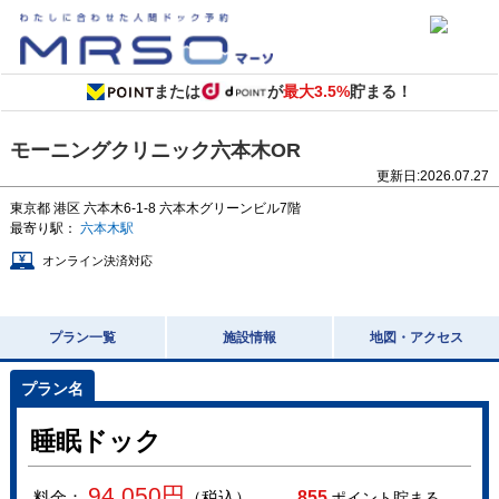
または
が
最大3.5%
貯まる！
モーニングクリニック六本木OR
更新日:
2026.07.27
東京都
港区 六本木6-1-8
六本木グリーンビル7階
最寄り駅：
六本木駅
オンライン決済対応
プラン一覧
施設情報
地図・アクセス
睡眠ドック
94,050
円
料金：
（税込）
855
ポイント貯まる