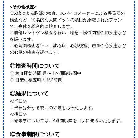
<その他検査>
◇X線による胸部の検査、スパイロメーターによる呼吸器の
検査など、簡易的な人間ドックの項目が網羅されたプラン
で、身体を総合的に検査します。
◇胸部レントゲン検査を行い、喘息・慢性閉塞性肺疾患など
を調べます。
◇心電図検査を行い、狭心症、心筋梗塞、虚血性心疾患など
の心臓の疾患を調べます。
◎検査時間について
◇ 検査開始時間:月〜土の開院時間中
◇ 目安の検査時間:約2時間
◎結果について
≪当日≫
◇当日は分かる範囲の結果をお伝えします。
≪後日≫
◇結果票については、4週間以降を目安に発送いたします。
◎食事制限について