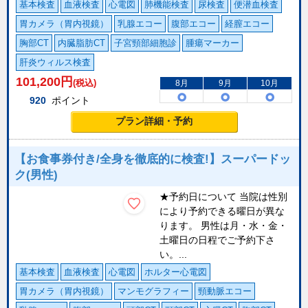
基本検査
血液検査
心電図
肺機能検査
尿検査
便潜血検査
胃カメラ（胃内視鏡）
乳腺エコー
腹部エコー
経膣エコー
胸部CT
内臓脂肪CT
子宮頸部細胞診
腫瘍マーカー
肝炎ウィルス検査
101,200
円
(税込)
8月
9月
10月
920
ポイント
プラン詳細・予約
【お食事券付き/全身を徹底的に検査!】スーパードッ
ク(男性)
★予約日について 当院は性別
により予約できる曜日が異な
ります。 男性は月・水・金・
土曜日の日程でご予約下さ
い。...
基本検査
血液検査
心電図
ホルター心電図
胃カメラ（胃内視鏡）
マンモグラフィー
頸動脈エコー