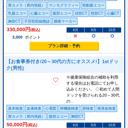
胃カメラ（胃内視鏡）
マンモグラフィー
頸動脈エコー
乳腺エコー
心臓エコー
腹部エコー
頭部CT
頸部CT
心臓CT
胸部CT
子宮頸部細胞診
腫瘍マーカー
330,000
円
(税込)
8月
9月
10月
3,000
ポイント
プラン詳細・予約
【お食事券付き/20～30代の方にオススメ!】1stドッ
ク(男性)
※健康保険組合の補助を利用
する場合はお電話にてお申し
込みください。 ◇初めて人間
ドックを受けられる20～30代
の...
基本検査
血液検査
心電図
肺機能検査
尿検査
便潜血検査
胃カメラ（胃内視鏡）
腹部エコー
胸部CT
50,000
円
(税込)
8月
9月
10月