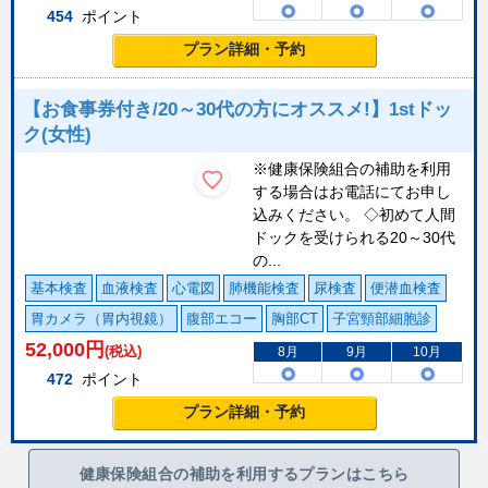
454
ポイント
プラン詳細・予約
【お食事券付き/20～30代の方にオススメ!】1stドッ
ク(女性)
※健康保険組合の補助を利用
する場合はお電話にてお申し
込みください。 ◇初めて人間
ドックを受けられる20～30代
の...
基本検査
血液検査
心電図
肺機能検査
尿検査
便潜血検査
胃カメラ（胃内視鏡）
腹部エコー
胸部CT
子宮頸部細胞診
52,000
円
(税込)
8月
9月
10月
472
ポイント
プラン詳細・予約
健康保険組合の補助を利用するプランはこちら