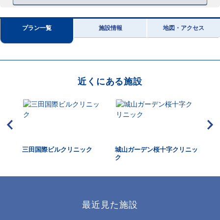
プラン一覧
施設情報
地図・アクセス
近くにある施設
三田国際ビルクリニック
城山ガーデン桜十字クリニッ
虎
ク
ク
最近見た施設