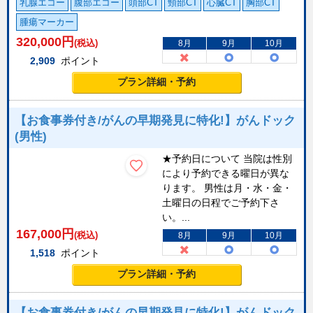
乳腺エコー
腹部エコー
頭部CT
頸部CT
心臓CT
胸部CT
腫瘍マーカー
320,000
円
(税込)
8月
9月
10月
2,909
ポイント
プラン詳細・予約
【お食事券付き/がんの早期発見に特化!】がんドック
(男性)
★予約日について 当院は性別
により予約できる曜日が異な
ります。 男性は月・水・金・
土曜日の日程でご予約下さ
い。...
167,000
円
(税込)
8月
9月
10月
1,518
ポイント
プラン詳細・予約
【お食事券付き/がんの早期発見に特化!】がんドック