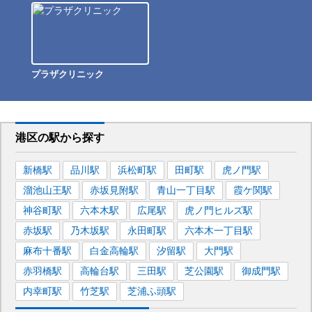
プラザクリニック
港区
の駅から
探す
新橋
駅
品川
駅
浜松町
駅
田町
駅
虎ノ門
駅
溜池山王
駅
赤坂見附
駅
青山一丁目
駅
霞ケ関
駅
神谷町
駅
六本木
駅
広尾
駅
虎ノ門ヒルズ
駅
赤坂
駅
乃木坂
駅
永田町
駅
六本木一丁目
駅
麻布十番
駅
白金高輪
駅
汐留
駅
大門
駅
赤羽橋
駅
高輪台
駅
三田
駅
芝公園
駅
御成門
駅
内幸町
駅
竹芝
駅
芝浦ふ頭
駅