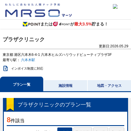
または
が
最大3.5%
貯まる！
プラザクリニック
更新日:
2026.05.29
東京都
港区六本木6-4-1
六本木ヒルズハリウッドビューティプラザ3F
最寄り駅：
六本木駅
インボイス制度に対応
プラン一覧
施設情報
地図・アクセス
プラザクリニック
のプラン一覧
8
件該当