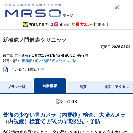
または
が
最大3.5%
貯まる！
新橋虎ノ門健康クリニック
更新日:
2026.03.09
東京都
港区新橋3-1-9
301SHIMBASHI BUILDING 3階
最寄り駅：
新橋駅
/
虎ノ門駅
/
虎ノ門ヒルズ駅
インボイス制度に対応
施設情報
プラン一覧
写真
地図・アクセス
苦痛の少ない胃カメラ（内視鏡）検査、大腸カメラ
（内視鏡）検査で がんの早期発見・予防
内視鏡検査を受けられて、辛い思いをされたことがある方も多いの