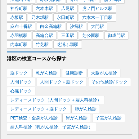
神谷町
駅
六本木
駅
広尾
駅
虎ノ門ヒルズ
駅
赤坂
駅
乃木坂
駅
永田町
駅
六本木一丁目
駅
麻布十番
駅
白金高輪
駅
汐留
駅
大門
駅
赤羽橋
駅
高輪台
駅
三田
駅
芝公園
駅
御成門
駅
内幸町
駅
竹芝
駅
芝浦ふ頭
駅
港区
の
検査コースから探す
脳ドック
乳がん検診
健康診断
大腸がん検診
人間ドック
人間ドック＋脳ドック
その他検診/ドック
心臓ドック
レディースドック（人間ドック＋婦人科検診）
レディースドック＋脳ドック
肺がん検診
PET検査・全身がん検診
胃がん検診
子宮がん検診
婦人科検診（乳がん検診、子宮がん検診）