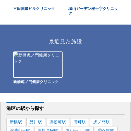
三田国際ビルクリニック
城山ガーデン桜十字クリニッ
虎
ク
ク
最近見た施設
新橋虎ノ門健康クリニック
港区
の駅から
探す
新橋
駅
品川
駅
浜松町
駅
田町
駅
虎ノ門
駅
溜池山王
駅
赤坂見附
駅
青山一丁目
駅
霞ケ関
駅