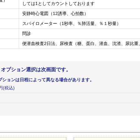
査）
しては1としてカウントしております
安静時心電図（12誘導、心拍数）
スパイロメーター（1秒率、％肺活量、％１秒量）
問診
便潜血検査2日法、尿検査（糖、蛋白、潜血、沈渣、尿比重
。オプション選択は次画面です。
プションは日程によって異なる場合があります。
0円(税込)