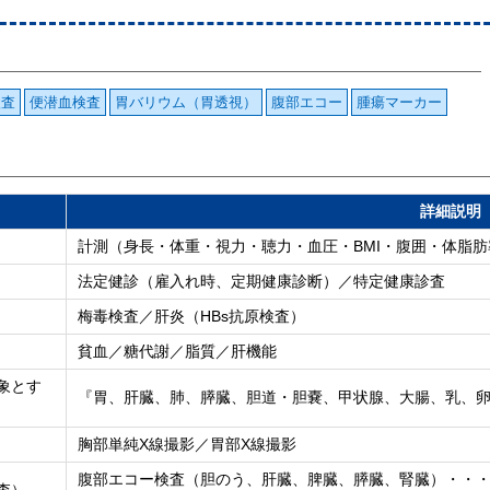
検査
便潜血検査
胃バリウム（胃透視）
腹部エコー
腫瘍マーカー
詳細説明
計測（身長・体重・視力・聴力・血圧・BMI・腹囲・体脂
法定健診（雇入れ時、定期健康診断）／特定健康診査
梅毒検査／肝炎（HBs抗原検査）
貧血／糖代謝／脂質／肝機能
象とす
『胃、肝臓、肺、膵臓、胆道・胆嚢、甲状腺、大腸、乳、
胸部単純X線撮影／胃部X線撮影
腹部エコー検査（胆のう、肝臓、脾臓、膵臓、腎臓）・・