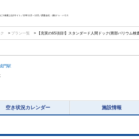
ス検索上位3サイト／22年11月～12月／調査会社：(株)ドゥ・ハウス
ック
プラン一覧
【充実の65項目!】スタンダード人間ドック(胃部バリウム
成門駅
応
空き状況カレンダー
施設情報