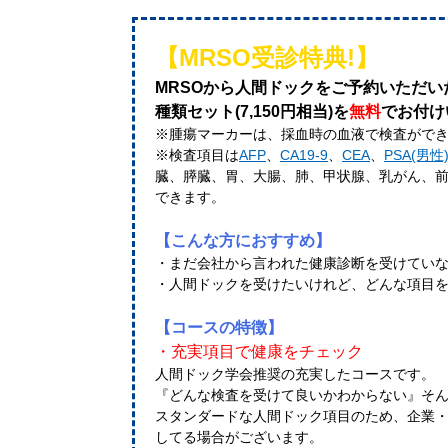
【MRSO受診特典!】
MRSOから人間ドックをご予約いただい
種類セット(7,150円相当)を
無料
でお付け
※腫瘍マーカーは、採血時の血液で検査がで
※検査項目は
AFP
、
CA19-9
、
CEA
、
PSA(男性
臓、膵臓、胃、大腸、肺、甲状腺、乳がん、
できます。
【こんな方におすすめ】
・まだ会社から言われた健康診断を受けてい
・人間ドックを受けたいけれど、どんな項目
【コースの特徴】
・充実項目で健康をチェック
人間ドック学会推奨の充実したコースです。
『どんな検査を受けて良いかわからない』そ
スタンダードな人間ドック項目のため、企業
してる場合がございます。