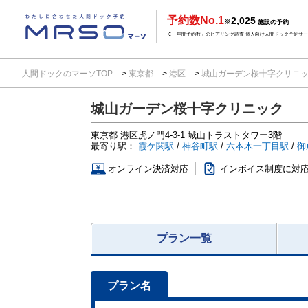
予約数No.1
2,025
※
施設の予約
※「年間予約数」のヒアリング調査 個人向け人間ドック予約サービ
人間ドックのマーソTOP
東京都
港区
城山ガーデン桜十字クリニ
城山ガーデン桜十字クリニック
東京都
港区虎ノ門4-3-1
城山トラストタワー3階
最寄り駅：
霞ケ関駅
/
神谷町駅
/
六本木一丁目駅
/
御
オンライン決済対応
インボイス制度に対
プラン一覧