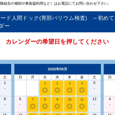
保険組合の補助や東振協利用など）はお電話にてお問い合わせ下さい。
ダード人間ドック(胃部バリウム検査) ～初め
ダー
カレンダーの希望日を押してください
2026年09月
土
日
月
火
水
木
金
土
日
1
5
1
2
3
4
-
-
◎
◎
◎
◎
8
6
12
4
7
8
9
10
11
-
-
-
-
◎
◎
◎
◎
◎
15
13
19
11