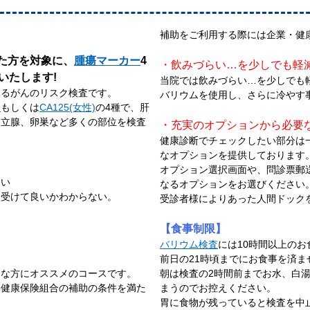
補助をご利用する際には企業・健
た方を対象に、
腫瘍マーカー
4
・飲みづらい…を少しでも軽
いたします!
当院では飲みづらい…を少しでも
きるがんのリスク検査です。
バリウムを使用し、さらに冷やす
)
もしくは
CA125(女性)
の4種で、肝
前立腺、卵巣など多くの部位を検査
・充実のオプションから必要
健康診断でチェックしたい部分は
なオプションを提供しております。
オプション選択画面や、問診票郵
ない
なるオプションをお選びください
を受けて良いかわからない。
受診者様によりあった人間ドック
【食事制限】
バリウム検査
には10時間以上の
前日の21時頃までにお食事を済
んな方にオススメのコースです。
朝は検査の2時間前までお水、白
・健康保険組合の補助の条件を満た
まうのでお控えください。
胃に食物が残っていると検査を中