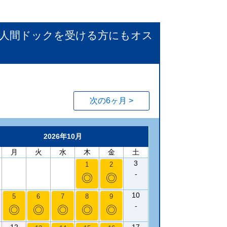
て人間ドックを受ける方にもオス
次の6ヶ月 >
2026年10月
月
火
水
木
金
土
3
1
2
-
◎
◎
10
5
6
7
8
9
-
◎
◎
◎
◎
◎
12
17