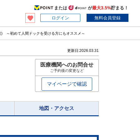
または
が
最大3.5%
貯まる！
ログイン
無料会員登録
検査) ～初めて人間ドックを受ける方にもオススメ～
更新日:
2026.03.31
医療機関へのお問合せ
ご予約後の変更など
マイページで確認
地図・アクセス