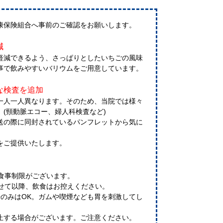
康保険組合へ事前のご確認をお願いします。
減
軽減できるよう、さっぱりとしたいちごの風味
事で飲みやすいバリウムをご用意しています。
な検査を追加
一人一人異なります。そのため、当院では様々
(頸動脈エコー、婦人科検査など)
送の際に同封されているパンフレットから気に
。
をご提供いたします。
お食事制限がございます。
ませて以降、飲食はお控えください。
湯のみはOK。ガムや喫煙なども胃を刺激してし
止する場合がございます。ご注意ください。