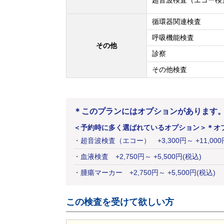
超音波検査（エコー検
循環器関連検査
呼吸機能検査
その他
診察
その他検査
＊このプランにはオプションがあります
＜予約時に多く選ばれているオプション＞
＊オ
・
超音波検査（エコー）
+
3,300
円
～ +11,00
・
血液検査
+
2,750
円
～ +5,500円(税込)
・
腫瘍マーカー
+
2,750
円
～ +5,500円(税込)
この検査を受けて欲しい方