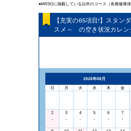
●MRSOに掲載している以外のコース（各種健康
【充実の65項目!】スタン
スメ～
の空き状況カレン
2026年08月
日
月
火
水
木
金
2
3
4
5
6
7
-
-
-
-
-
-
9
10
11
12
13
14