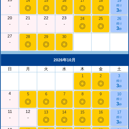
14
15
16
17
18
19
-
残り
◎
◎
◎
◎
◎
3
枠
20
21
22
23
24
25
26
-
-
-
-
残り
◎
◎
3
枠
27
28
29
30
-
◎
◎
◎
2026年10月
日
月
火
水
木
金
土
1
2
3
残り
◎
◎
3
枠
4
5
6
7
8
9
10
-
残り
◎
◎
◎
◎
◎
3
枠
11
12
13
14
15
16
17
-
-
残り
◎
◎
◎
◎
3
枠