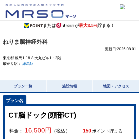
または
が
最大3.5%
貯まる！
ねりま脳神経外科
更新日:
2026.08.01
東京都
練馬1-18-8
犬丸ビル1・2階
最寄り駅：
練馬駅
プラン一覧
施設情報
地図・アクセス
CT脳ドック(頭部CT)
16,500
円
料金：
（税込）
150
ポイント貯まる