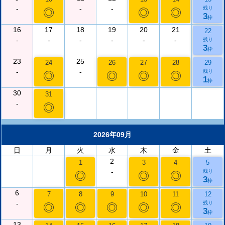
-
-
-
残り
◎
◎
◎
3
枠
16
17
18
19
20
21
22
-
-
-
-
-
-
残り
3
枠
23
25
24
26
27
28
29
-
-
残り
◎
◎
◎
◎
1
枠
30
31
-
◎
2026年09月
日
月
火
水
木
金
土
2
1
3
4
5
-
残り
◎
◎
◎
3
枠
6
7
8
9
10
11
12
-
残り
◎
◎
◎
◎
◎
3
枠
13