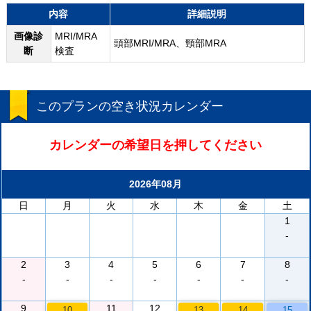
内容
詳細説明
画像診
MRI/MRA
頭部MRI/MRA、頸部MRA
断
検査
このプランの空き状況カレンダー
カレンダーの希望日を押してください
2026年08月
日
月
火
水
木
金
土
1
-
2
3
4
5
6
7
8
-
-
-
-
-
-
-
9
11
12
10
13
14
15