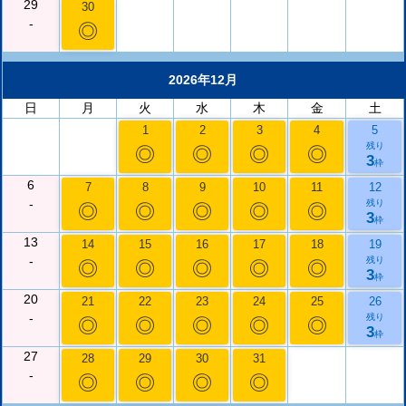
29
30
-
◎
2026年12月
日
月
火
水
木
金
土
1
2
3
4
5
残り
◎
◎
◎
◎
3
枠
6
7
8
9
10
11
12
-
残り
◎
◎
◎
◎
◎
3
枠
13
14
15
16
17
18
19
-
残り
◎
◎
◎
◎
◎
3
枠
20
21
22
23
24
25
26
-
残り
◎
◎
◎
◎
◎
3
枠
27
28
29
30
31
-
◎
◎
◎
◎