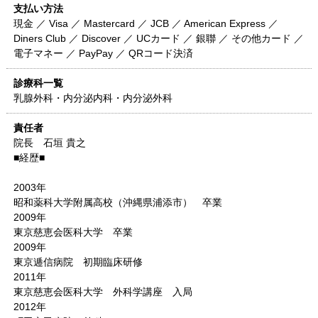
支払い方法
現金 ／ Visa ／ Mastercard ／ JCB ／ American Express ／
Diners Club ／ Discover ／ UCカード ／ 銀聯 ／ その他カード ／
電子マネー ／ PayPay ／ QRコード決済
診療科一覧
乳腺外科・内分泌内科・内分泌外科
責任者
院長 石垣 貴之
■経歴■
2003年
昭和薬科大学附属高校（沖縄県浦添市） 卒業
2009年
東京慈恵会医科大学 卒業
2009年
東京逓信病院 初期臨床研修
2011年
東京慈恵会医科大学 外科学講座 入局
2012年