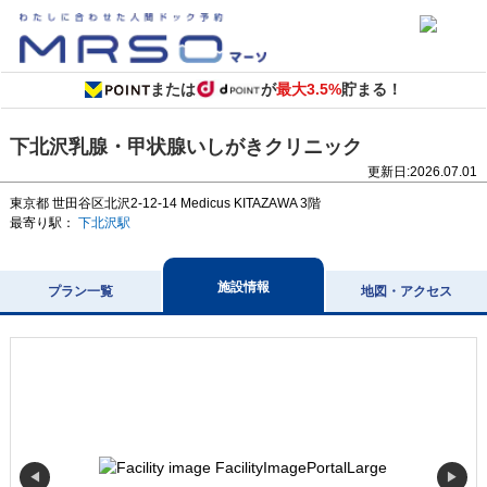
または
が
最大3.5%
貯まる！
下北沢乳腺・甲状腺いしがきクリニック
更新日:
2026.07.01
東京都
世田谷区北沢2-12-14
Medicus KITAZAWA 3階
最寄り駅：
下北沢駅
施設情報
プラン一覧
地図・アクセス
◀
▶