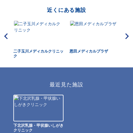
近くにある施設
クリ
二子玉川メディカルクリニッ
恩田メディカルプラザ
世
ク
最近見た施設
下北沢乳腺・甲状腺いしがき
クリニック