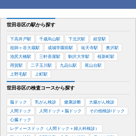
世田谷区
の駅から
探す
下高井戸
駅
千歳烏山
駅
下北沢
駅
経堂
駅
祖師ヶ谷大蔵
駅
成城学園前
駅
祐天寺
駅
奥沢
駅
池尻大橋
駅
三軒茶屋
駅
駒沢大学
駅
桜新町
駅
用賀
駅
二子玉川
駅
九品仏
駅
尾山台
駅
上野毛
駅
上町
駅
世田谷区
の
検査コースから探す
脳ドック
乳がん検診
健康診断
大腸がん検診
人間ドック
人間ドック＋脳ドック
その他検診/ドック
心臓ドック
レディースドック（人間ドック＋婦人科検診）