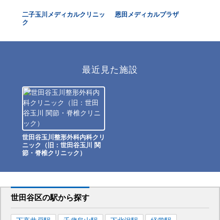
クリ
二子玉川メディカルクリニッ
恩田メディカルプラザ
世
ク
最近見た施設
世田谷玉川整形外科内科クリ
ニック（旧：世田谷玉川 関
節・脊椎クリニック）
世田谷区
の駅から
探す