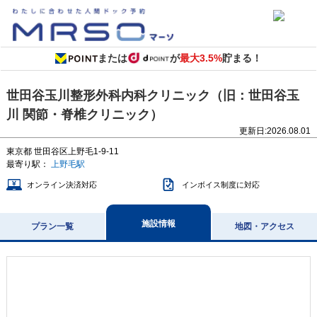
または
が
最大3.5%
貯まる！
世田谷玉川整形外科内科クリニック（旧：世田谷玉
川 関節・脊椎クリニック）
更新日:
2026.08.01
東京都
世田谷区上野毛1-9-11
最寄り駅：
上野毛駅
オンライン決済対応
インボイス制度に対応
施設情報
プラン一覧
地図・アクセス