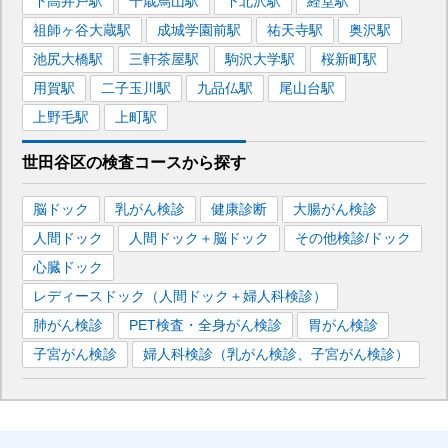
下高井戸
駅
千歳烏山
駅
下北沢
駅
経堂
駅
祖師ヶ谷大蔵
駅
成城学園前
駅
祐天寺
駅
奥沢
駅
池尻大橋
駅
三軒茶屋
駅
駒沢大学
駅
桜新町
駅
用賀
駅
二子玉川
駅
九品仏
駅
尾山台
駅
上野毛
駅
上町
駅
世田谷区
の
検査コースから探す
脳ドック
乳がん検診
健康診断
大腸がん検診
人間ドック
人間ドック＋脳ドック
その他検診/ドック
心臓ドック
レディースドック（人間ドック＋婦人科検診）
肺がん検診
PET検査・全身がん検診
胃がん検診
子宮がん検診
婦人科検診（乳がん検診、子宮がん検診）