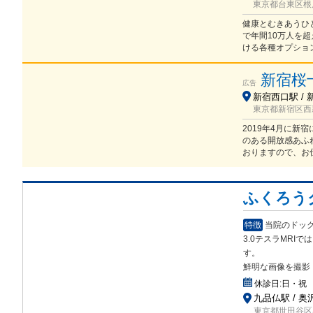
東京都台東区根岸2
健康とむきあうひ
で年間10万人を
ける各種オプショ
新宿桜
広告
新宿西口駅 / 
東京都新宿区西新宿
2019年4月に
のある開放感あふ
おりますので、お
ふくろう
特徴
当院のドック
3.0テスラMRI
す。
鮮明な画像を撮影
休診日:
日・祝
九品仏駅 / 奥
東京都世田谷区奥