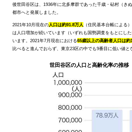
後世田谷区は、1936年に北多摩群であった千歳・砧村（き
都市へと発展しました。
2021年10月現在の
人口は約91.8万人
（住民基本台帳による）
は人口増加が続いています（いずれも国勢調査をもとにした推
います。2021年7月現在における
65歳以上の高齢者人口は約1
比べると進んでおらず、東京23区の中でも9番目に低い値
世田谷区の人口と高齢化率の推移