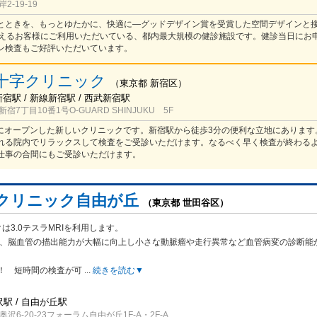
-19-19
とときを、もっとゆたかに、快適に―グッドデザイン賞を受賞した空間デザインと
超えるお客様にご利用いただいている、都内最大規模の健診施設です。健診当日にお
ン検査もご好評いただいています。
十字クリニック
（
東京都
新宿区
）
新宿駅 / 新線新宿駅 / 西武新宿駅
7丁目10番1号O-GUARD SHINJUKU 5F
新宿にオープンした新しいクリニックです。新宿駅から徒歩3分の便利な立地にあります
れる院内でリラックスして検査をご受診いただけます。なるべく早く検査が終わる
仕事の合間にもご受診いただけます。
クリニック自由が丘
（東京都 世田谷区）
は3.0テスラMRIを利用します。
では、脳血管の描出能力が大幅に向
上し小さな動脈瘤や走行異常など血管病変の診断能
！ 短時間の検査が可
...
続きを読む▼
沢駅 / 自由が丘駅
沢6-20-23フォーラム自由が丘1F-A・2F-A