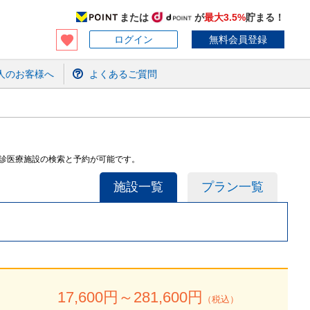
または
が
最大3.5%
貯まる！
ログイン
無料会員登録
人のお客様へ
よくあるご質問
健診医療施設の検索と予約が可能です。
施設一覧
プラン一覧
17,600
円～
281,600
円
（税込）