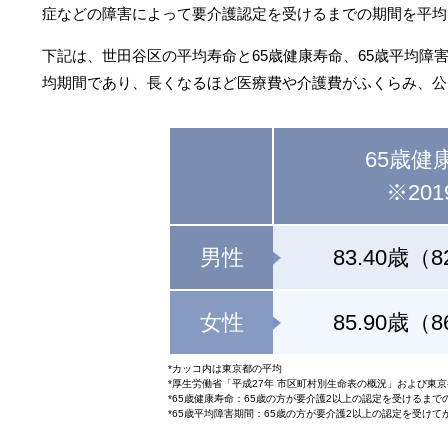
症などの障害によって要介護認定を受けるまでの期間を平均
下記は、世田谷区の平均寿命と65歳健康寿命、65歳平均障
均期間であり、長くなるほど医療費や介護費がふくらみ、公
65歳健
※201
男性
83.40歳（8
女性
85.90歳（8
*カッコ内は東京都の平均
*厚生労働省「平成27年 市区町村別生命表の概況」および東
*65歳健康寿命：65歳の方が要介護2以上の認定を受けるまで
*65歳平均障害期間：65歳の方が要介護2以上の認定を受け