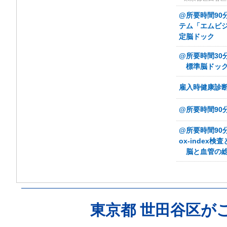
@所要時間90
テム「エムビジ
定脳ドック
@所要時間30分
標準脳ドッ
雇入時健康診
@所要時間90
@所要時間90
ox-inde
脳と血管の総
東京都 世田谷区が