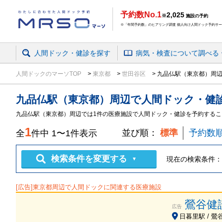
予約数No.1
2,025
※
施設の予約
※「年間予約数」のヒアリング調査 個人向け人間ドック予約サービ
人間ドック・健診を探す
病気・検査
について
調べる
人間ドックのマーソTOP
東京都
世田谷区
九品仏駅（東京都）周辺
九品仏駅（東京都）周辺
で
人間ドック・健
九品仏駅（東京都）周辺では1件の医療施設で人間ドック・健診を予約するこ
1
並び順：
標準
予約数
全
件中
1
〜
1
件表示
検索条件を変更する
現在の検索条件：
▼
[広告]
東京都
周辺で人間ドックに関連する医療施設
鶯谷健
広告
日暮里駅 / 鶯