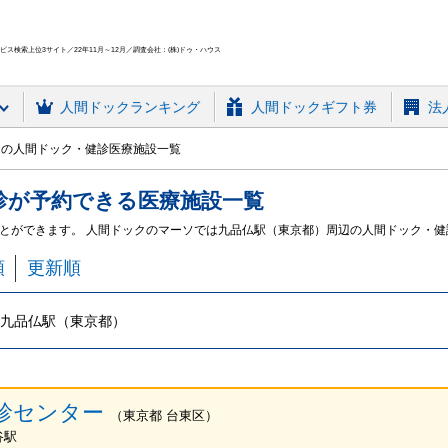
ス検索上位3サイト／22年11月～12月／調査会社：(株)ドゥ・ハウス
人間ドック
ランキング
人間ドックギフト券
法
の人間ドック・健診医療施設一覧
診
が予約できる
医療施設
一覧
とができます。 人間ドックのマーソでは九品仏駅（東京都）周辺の人間ドック・
順
更新順
九品仏駅（東京都）
診センター
（
東京都
台東区
）
谷駅