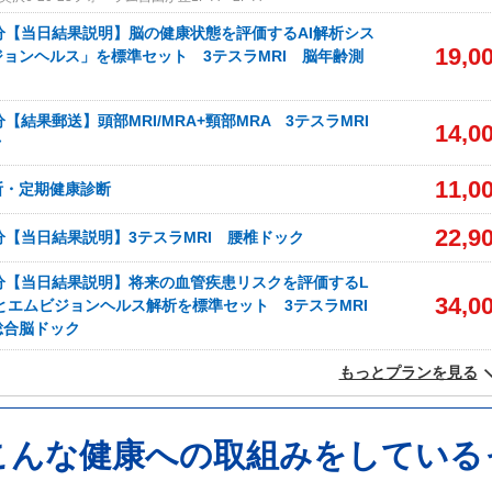
分【当日結果説明】脳の健康状態を評価するAI解析シス
19,0
ョンヘルス」を標準セット 3テスラMRI 脳年齢測
【結果郵送】頭部MRI/MRA+頸部MRA 3テスラMRI
14,0
ク
11,0
断・定期健康診断
22,9
分【当日結果説明】3テスラMRI 腰椎ドック
分【当日結果説明】将来の血管疾患リスクを評価するL
34,0
x検査とエムビジョンヘルス解析を標準セット 3テスラMRI
合脳ドック
もっとプランを見る
こんな健康への取組みをしてい