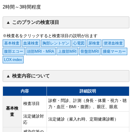
2時間～3時間程度
このプランの検査項目
※検査名をクリックすると検査項目の説明が出ます
基本検査
血液検査
胸部レントゲン
心電図
尿検査
便潜血検査
腹部エコー
頭部MRI・MRA
上腹部MRI
骨盤部MRI
腫瘍マーカー
LOX-index
検査内容について
内容
詳細説明
診察・問診、計測（身長・体重・視力・聴
検査項目
力・血圧・BMI・腹囲）、眼圧、眼底
基本検
査
法定健診対
法定健診（雇入れ時、定期健康診断）
応
感染症等の