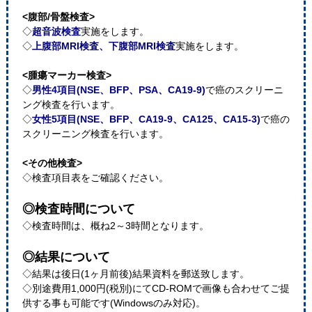
<腹部/骨盤検査>
◇
超音波検査
実施をします。
◇
上腹部MRI検査、下腹部MRI検査
実施をします。
<腫瘍マーカー検査>
◇
男性4項目(NSE、BFP、PSA、CA19-9)
で癌のスクリーニ
ング検査を行います。
◇
女性5項目(NSE、BFP、CA19-9、CA125、CA15-3)
で癌の
スクリーニング検査を行います。
<その他検査>
◇検査項目表をご確認ください。
◎検査時間について
◇検査時間は、概ね2～3時間となります。
◎結果について
◇結果は後日(1ヶ月前後)結果資料を郵送致します。
◇別途費用1,000円(税別)にてCD-ROMで画像も合わせてご提
供する事も可能です(Windowsのみ対応)。