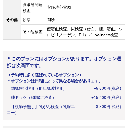
循環器関連
安静時心電図
検査
その他
診察
問診
便潜血検査、尿検査（蛋白、糖、潜血、ウ
その他検査
ロビリノーゲン、PH）／Lox-index検査
＊このプランにはオプションがあります。オプション選
択は次画面です。
＜予約時に多く選ばれているオプション＞
＊オプションは日程によって異なる場合があります。
・
動脈硬化検査（血圧脈波検査）
+
5,500
円
(税込)
・
肺ドック（胸部CT検査）
+
15,400
円
(税込)
・
【視触診無し】乳がん検査（乳腺エ
+
8,800
円
(税込)
コー）