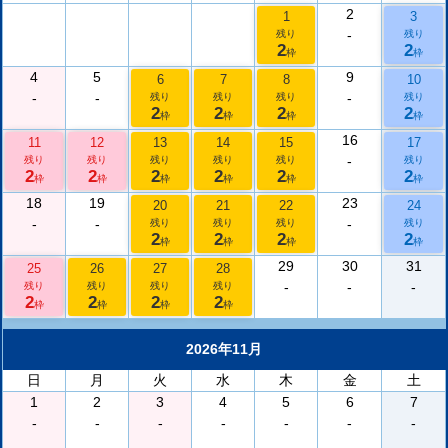
2
1
3
-
残り
残り
2
2
枠
枠
4
5
9
6
7
8
10
-
-
-
残り
残り
残り
残り
2
2
2
2
枠
枠
枠
枠
16
11
12
13
14
15
17
-
残り
残り
残り
残り
残り
残り
2
2
2
2
2
2
枠
枠
枠
枠
枠
枠
18
19
23
20
21
22
24
-
-
-
残り
残り
残り
残り
2
2
2
2
枠
枠
枠
枠
29
30
31
25
26
27
28
-
-
-
残り
残り
残り
残り
2
2
2
2
枠
枠
枠
枠
2026年11月
日
月
火
水
木
金
土
1
2
3
4
5
6
7
-
-
-
-
-
-
-