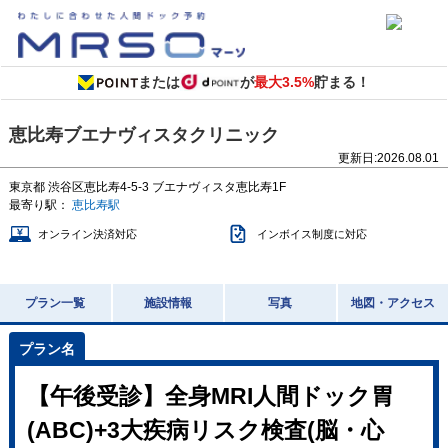
または
が
最大3.5%
貯まる！
恵比寿ブエナヴィスタクリニック
更新日:
2026.08.01
東京都
渋谷区恵比寿4-5-3
ブエナヴィスタ恵比寿1F
最寄り駅：
恵比寿駅
オンライン決済対応
インボイス制度に対応
プラン一覧
施設情報
写真
地図・アクセス
【午後受診】全身MRI人間ドック胃
(ABC)+3大疾病リスク検査(脳・心