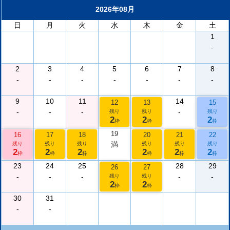
2026年08月
日
月
火
水
木
金
土
1
-
2
3
4
5
6
7
8
-
-
-
-
-
-
-
9
10
11
14
12
13
15
-
-
-
-
残り
残り
残り
2
2
2
枠
枠
枠
19
16
17
18
20
21
22
満
残り
残り
残り
残り
残り
残り
2
2
2
2
2
2
枠
枠
枠
枠
枠
枠
23
24
25
28
29
26
27
-
-
-
-
-
残り
残り
2
2
枠
枠
30
31
-
-