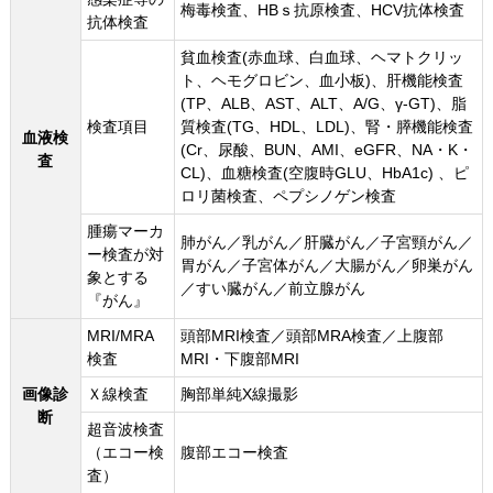
梅毒検査、HBｓ抗原検査、HCV抗体検査
抗体検査
貧血検査(赤血球、白血球、ヘマトクリッ
ト、ヘモグロビン、血小板)、肝機能検査
(TP、ALB、AST、ALT、A/G、γ-GT)、脂
検査項目
質検査(TG、HDL、LDL)、腎・膵機能検査
血液検
(Cr、尿酸、BUN、AMI、eGFR、NA・K・
査
CL)、血糖検査(空腹時GLU、HbA1c) 、ピ
ロリ菌検査、ペプシノゲン検査
腫瘍マーカ
肺がん／乳がん／肝臓がん／子宮頸がん／
ー検査が対
胃がん／子宮体がん／大腸がん／卵巣がん
象とする
／すい臓がん／前立腺がん
『がん』
MRI/MRA
頭部MRI検査／頭部MRA検査／上腹部
検査
MRI・下腹部MRI
画像診
Ｘ線検査
胸部単純X線撮影
断
超音波検査
（エコー検
腹部エコー検査
査）