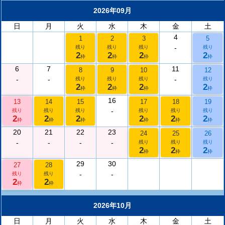
2026年09月
日
月
火
水
木
金
土
4
1
2
3
5
-
残り
残り
残り
残り
2
2
2
2
枠
枠
枠
枠
6
7
11
8
9
10
12
-
-
-
残り
残り
残り
残り
2
2
2
2
枠
枠
枠
枠
16
13
14
15
17
18
19
-
残り
残り
残り
残り
残り
残り
2
2
2
2
2
2
枠
枠
枠
枠
枠
枠
20
21
22
23
24
25
26
-
-
-
-
残り
残り
残り
2
2
2
枠
枠
枠
29
30
27
28
-
-
残り
残り
2
2
枠
枠
2026年10月
日
月
火
水
木
金
土