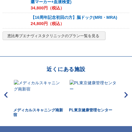
瘍マーカー+血液検査)
34,800
円（税込）
【16周年記念初回の方】脳ドック(MRI・MRA)
24,800
円（税込）
恵比寿ブエナヴィスタクリニック
のプラン一覧を見る
近くにある施設
メディカルスキャニング南新
PL東京健康管理センター
メ
宿
谷