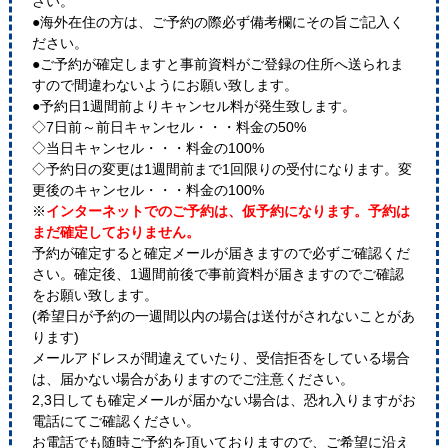
さい。
●海外在住の方は、ご予約の際必ず備考欄にその旨ご記入く
ださい。
●ご予約が確定しますと事前資料がご登録の住所へ送られま
すので間違わないようにお願い致します。
●予約日1週間前よりキャンセル料が発生致します。
◇7日前～前日キャンセル・・・料金の50%
◇当日キャンセル・・・料金の100%
◇予約日の変更は1週間前まで1回限りの受付になります。変
更後のキャンセル・・・料金の100%
※
インターネットでのご予約は、仮予約になります。予約は
まだ確定しておりません。
予約が確定すると確定メールが届きますので必ずご確認くだ
さい。確定後、1週間前後で事前資料が届きますのでご確認
をお願い致します。
(希望日が予約の一週間以内の場合は送付がされないことがあ
ります)
メールアドレスが間違えていたり、受信拒否をしている場合
は、届かない場合がありますのでご注意ください。
2,3日しても確定メールが届かない場合は、恐れ入りますがお
電話にてご確認ください。
お電話でも随時ご予約を頂いておりますので、ご希望に沿え