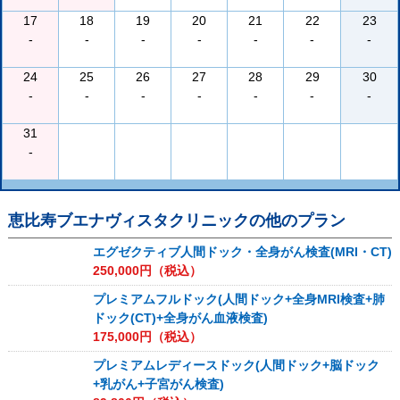
17
18
19
20
21
22
23
-
-
-
-
-
-
-
24
25
26
27
28
29
30
-
-
-
-
-
-
-
31
-
恵比寿ブエナヴィスタクリニック
の他のプラン
エグゼクティブ人間ドック・全身がん検査(MRI・CT)
250,000
円（税込）
プレミアムフルドック(人間ドック+全身MRI検査+肺
ドック(CT)+全身がん血液検査)
175,000
円（税込）
プレミアムレディースドック(人間ドック+脳ドック
+乳がん+子宮がん検査)