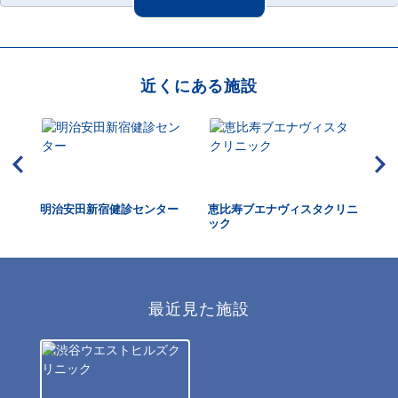
近くにある施設
ェッ
明治安田新宿健診センター
恵比寿ブエナヴィスタクリニ
M
ック
谷
最近見た施設