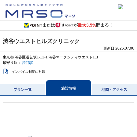
または
が
最大3.5%
貯まる！
渋谷ウエストヒルズクリニック
更新日:
2026.07.06
東京都
渋谷区道玄坂1-12-1
渋谷マークシティウエスト11F
最寄り駅：
渋谷駅
インボイス制度に対応
施設情報
プラン一覧
地図・アクセス