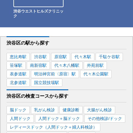
渋谷ウエストヒルズクリニッ
ク
渋谷区
の駅から
探す
恵比寿
駅
渋谷
駅
原宿
駅
代々木
駅
千駄ケ谷
駅
笹塚
駅
南新宿
駅
代々木八幡
駅
外苑前
駅
表参道
駅
明治神宮前〈原宿〉
駅
代々木公園
駅
北参道
駅
国立競技場
駅
渋谷区
の
検査コースから探す
脳ドック
乳がん検診
健康診断
大腸がん検診
人間ドック
人間ドック＋脳ドック
その他検診/ドック
レディースドック（人間ドック＋婦人科検診）