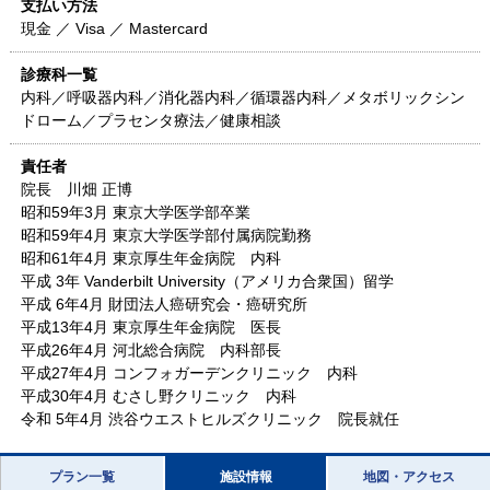
支払い方法
現金 ／ Visa ／ Mastercard
診療科一覧
内科／呼吸器内科／消化器内科／循環器内科／メタボリックシン
ドローム／プラセンタ療法／健康相談
責任者
院長 川畑 正博
昭和59年3月 東京大学医学部卒業
昭和59年4月 東京大学医学部付属病院勤務
昭和61年4月 東京厚生年金病院 内科
平成 3年 Vanderbilt University（アメリカ合衆国）留学
平成 6年4月 財団法人癌研究会・癌研究所
平成13年4月 東京厚生年金病院 医長
平成26年4月 河北総合病院 内科部長
平成27年4月 コンフォガーデンクリニック 内科
平成30年4月 むさし野クリニック 内科
令和 5年4月 渋谷ウエストヒルズクリニック 院長就任
プラン一覧
施設情報
地図・アクセス