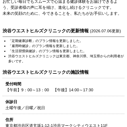
お忙しい毎日でもスムーズで心温まる健診体験をお届けできるよ
う、受診者様の声に耳を傾け、進化し続けるクリニックです。
未来の笑顔のために、今できることを、私たちがお手伝いします。
渋谷ウエストヒルズクリニック
の更新情報
(
2026.07.06
更新)
「
定期健康診断
」のプラン情報を更新しました。
「
雇用時健診
」のプラン情報を更新しました。
「
生活習慣病健診
」のプラン情報を更新しました。
渋谷ウエストヒルズクリニック
は
東京都
、
神奈川県
、
埼玉県
からの利用者が
多いです。
渋谷ウエストヒルズクリニック
の施設情報
受付時間
【午前】9：00～13：00 【午後】14:00～17:30
休診日
土曜午後／日曜／祝日
住所
東京都
渋谷区道玄坂1-12-1
渋谷マークシティウエスト11F