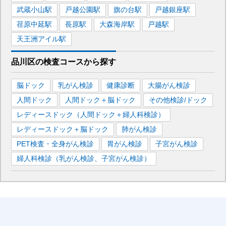
武蔵小山
駅
戸越公園
駅
旗の台
駅
戸越銀座
駅
荏原中延
駅
長原
駅
大森海岸
駅
戸越
駅
天王洲アイル
駅
品川区
の
検査コースから探す
脳ドック
乳がん検診
健康診断
大腸がん検診
人間ドック
人間ドック＋脳ドック
その他検診/ドック
レディースドック（人間ドック＋婦人科検診）
レディースドック＋脳ドック
肺がん検診
PET検査・全身がん検診
胃がん検診
子宮がん検診
婦人科検診（乳がん検診、子宮がん検診）