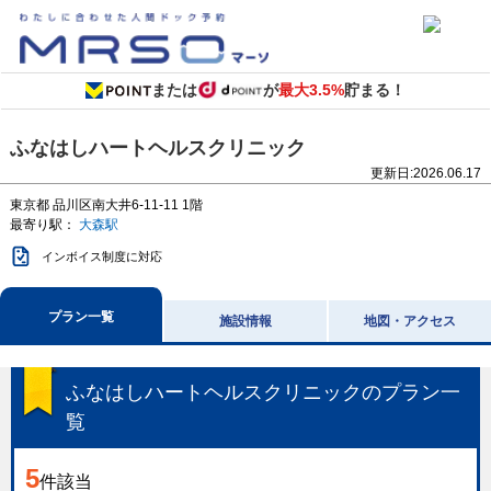
または
が
最大3.5%
貯まる！
ふなはしハートヘルスクリニック
更新日:
2026.06.17
東京都
品川区南大井6-11-11
1階
最寄り駅：
大森駅
インボイス制度に対応
プラン一覧
施設情報
地図・アクセス
ふなはしハートヘルスクリニック
のプラン一
覧
5
件該当