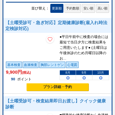
並び替え：
更新順
予約数順
安い順
高い順
【土曜受診可・急ぎ対応】定期健康診断(雇入れ時法
定検診対応)
●平日午前中に検査の場合には
最短で当日夕方に検査結果を
ご用意いたします● (土曜日は
午後休診のため月曜日以降の
お...
基本検査
血液検査
胸部レントゲン
心電図
9,900
円
(税込)
8月
9月
10月
90
ポイント
プラン詳細・予約
【土曜受診可・検査結果即日お渡し】クイック健康
診断