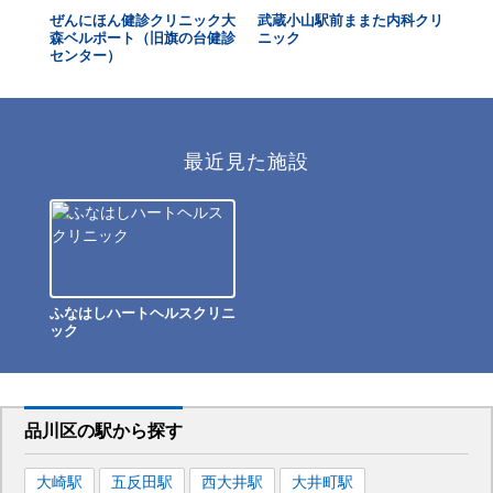
アク
ぜんにほん健診クリニック大
武蔵小山駅前ままた内科クリ
Th
森ベルポート（旧旗の台健診
ニック
センター）
最近見た施設
ふなはしハートヘルスクリニ
ック
品川区
の駅から
探す
大崎
駅
五反田
駅
西大井
駅
大井町
駅