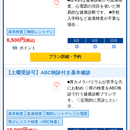
■標準的な健康診断から血液検
査、心電図の項目を省いた簡
易的な健康診断です。 ■学校
入学時など血液検査が不要な
場合...
基本検査
胸部レントゲン
6,500
円
(税込)
8月
9月
10月
59
ポイント
プラン詳細・予約
【土曜受診可】ABC検診付き基本健診
■胃カメラバリウムが苦手な方
にお勧め ◇胃の検査をABC検
診で行う健康診断プランで
す。 ◇定期的に受診したい
方...
基本検査
血液検査
胸部レントゲン
心電図
胃がんリスク検査（ABC検査）