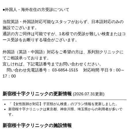
●外国人・海外在住の方受診について
当院英語・外国語対応可能なスタッフがおらず、日本語対応のみの
施設でございます。
通訳の方ご同伴は可能ですが、1名様での受診が難しい検査またはコ
ース受診をお断りする場合がございます。
外国語（英語・中国語）対応をご希望の方は、系列別クリニックに
てご相談承っております。
宜しければ、下記電話番号までお問い合わせください。
問い合わせ先電話番号： 03-6854-1515 対応時間 平日 9：00～
17：00
新宿桜十字クリニック
の更新情報
(
2026.07.31
更新)
「
【女性医師が対応】子宮頸がん検査
」のプラン情報を更新しました。
新宿桜十字クリニック
は
東京都
、
神奈川県
、
埼玉県
からの利用者が多いで
す。
新宿桜十字クリニック
の施設情報