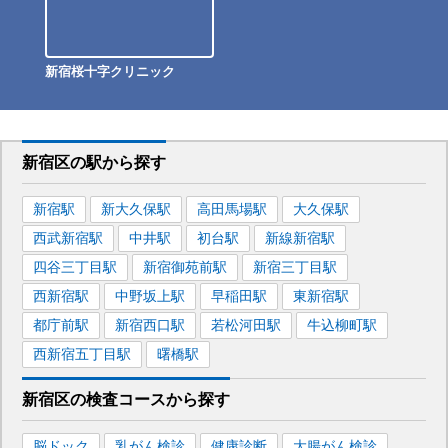
新宿桜十字クリニック
新宿区
の駅から
探す
新宿
駅
新大久保
駅
高田馬場
駅
大久保
駅
西武新宿
駅
中井
駅
初台
駅
新線新宿
駅
四谷三丁目
駅
新宿御苑前
駅
新宿三丁目
駅
西新宿
駅
中野坂上
駅
早稲田
駅
東新宿
駅
都庁前
駅
新宿西口
駅
若松河田
駅
牛込柳町
駅
西新宿五丁目
駅
曙橋
駅
新宿区
の
検査コースから探す
脳ドック
乳がん検診
健康診断
大腸がん検診