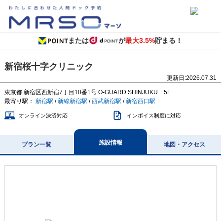
または
が
最大3.5%
貯まる！
新宿桜十字クリニック
更新日:
2026.07.31
東京都
新宿区西新宿7丁目10番1号
O-GUARD SHINJUKU 5F
最寄り駅：
新宿駅
/
新線新宿駅
/
西武新宿駅
/
新宿西口駅
オンライン決済対応
インボイス制度に対応
施設情報
プラン一覧
地図・アクセス